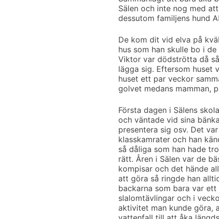
Sälen och inte nog med at
dessutom familjens hund 
De kom dit vid elva på kväl
hus som han skulle bo i de
Viktor var dödströtta då så
lägga sig. Eftersom huset 
huset ett par veckor samma
golvet medans mamman, pa
Första dagen i Sälens skola
och väntade vid sina bänka
presentera sig osv. Det var
klasskamrater och han kände
så dåliga som han hade tr
rätt. Åren i Sälen var de bä
kompisar och det hände all
att göra så ringde han allt
backarna som bara var ett h
slalomtävlingar och i vecko
aktivitet man kunde göra, all
vattenfall till att åka läng