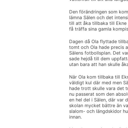
Den förändringen som kom a
lämna Sälen och det intensi
till att åka tillbaka till E
få träffa sina gamla kompis
Dagen då Ola flyttade tillb
tomt och Ola hade precis av
Sälens fotbollsplan. Det v
sade hejdå till dem uppfatta
utan bara att han skulle åka 
När Ola kom tillbaka till E
väldigt kul där med men Sä
hade trott skulle vara det t
nu passerat som den absolut
en hel del i Sälen, där var
skolan mycket bättre än va
slalom- och längdskidor hu
innan.