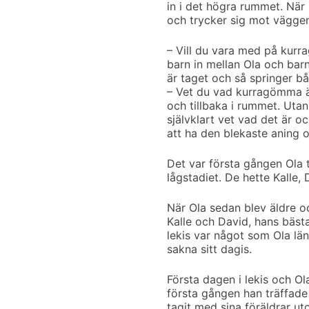
in i det högra rummet. När 
och trycker sig mot väggen 
– Vill du vara med på kur
barn in mellan Ola och bar
är taget och så springer bå
– Vet du vad kurragömma ä
och tillbaka i rummet. Utan
självklart vet vad det är 
att ha den blekaste aning 
Det var första gången Ola 
lågstadiet. De hette Kalle,
När Ola sedan blev äldre oc
Kalle och David, hans bäst
lekis var något som Ola lä
sakna sitt dagis.
Första dagen i lekis och Ol
första gången han träffade
tagit med sina föräldrar ut