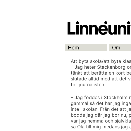
Skip
Skrivbanken
to
content
Hem
Om
Att byta skola/att byta kla
– Jag heter Stackenborg oc
tänkt att berätta en kort 
slutade alltid med att det va
för journalisten.
– Jag föddes i Stockholm me
gammal så det har jag inga
inte i skolan. Från det att j
bodde jag där jag bor nu, 
var jag hemma och självkla
sa Ola till mig medans jag