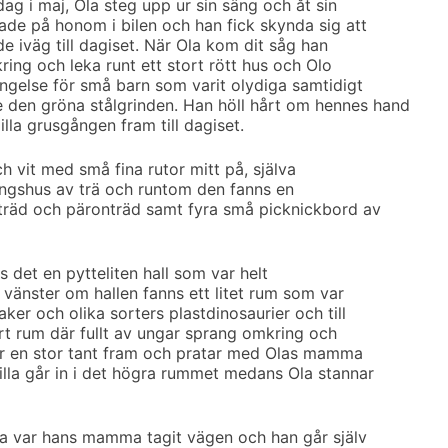
ag i maj, Ola steg upp ur sin säng och åt sin
de på honom i bilen och han fick skynda sig att
 de iväg till dagiset. När Ola kom dit såg han
ing och leka runt ett stort rött hus och Olo
ängelse för små barn som varit olydiga samtidigt
en gröna stålgrinden. Han höll hårt om hennes hand
lla grusgången fram till dagiset.
ch vit med små fina rutor mitt på, själva
ningshus av trä och runtom den fanns en
lträd och päronträd samt fyra små picknickbord av
s det en pytteliten hall som var helt
l vänster om hallen fanns ett litet rum som var
aker och olika sorters plastdinosaurier och till
rt rum där fullt av ungar sprang omkring och
er en stor tant fram och pratar med Olas mamma
illa går in i det högra rummet medans Ola stannar
Ola var hans mamma tagit vägen och han går själv