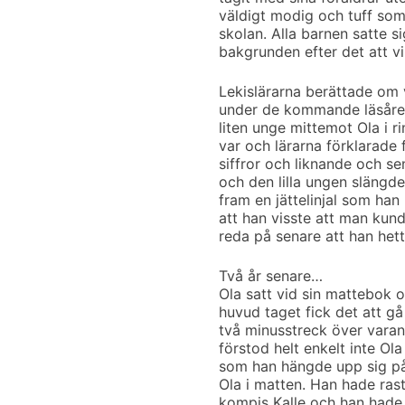
väldigt modig och tuff so
skolan. Alla barnen satte si
bakgrunden efter det att vi 
Lekislärarna berättade om 
under de kommande läsåren
liten unge mittemot Ola i 
var och lärarna förklarade
siffror och liknande och s
och den lilla ungen slängde
fram en jättelinjal som han
att han visste att man kund
reda på senare att han het
Två år senare…
Ola satt vid sin mattebok 
huvud taget fick det att gå
två minusstreck över varand
förstod helt enkelt inte Ola
som han hängde upp sig på 
Ola i matten. Han hade rast
kompis Kalle och han hade sa