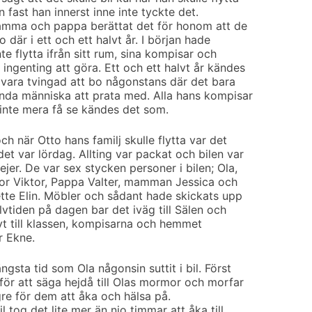
n fast han innerst inne inte tyckte det.
amma och pappa berättat det för honom att de
bo där i ett och ett halvt år. I början hade
nte flytta ifrån sitt rum, sina kompisar och
ingenting att göra. Ett och ett halvt år kändes
 vara tvingad att bo någonstans där det bara
nda människa att prata med. Alla hans kompisar
 inte mera få se kändes det som.
och när Otto hans familj skulle flytta var det
det var lördag. Allting var packat och bilen var
ejer. De var sex stycken personer i bilen; Ola,
ror Viktor, Pappa Valter, mamman Jessica och
ette Elin. Möbler och sådant hade skickats upp
olvtiden på dagen bar det iväg till Sälen och
lvt till klassen, kompisarna och hemmet
r Ekne.
ngsta tid som Ola någonsin suttit i bil. Först
för att säga hejdå till Olas mormor och morfar
gre för dem att åka och hälsa på.
 tog det lite mer än nio timmar att åka till