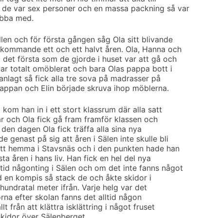
t de var sex personer och en massa packning så var
Abba med.
len och för första gången såg Ola sitt blivande
 kommande ett och ett halvt åren. Ola, Hanna och
 det första som de gjorde i huset var att gå och
var totalt omöblerat och bara Olas pappa bott i
nlagt så fick alla tre sova på madrasser på
ppan och Elin började skruva ihop möblerna.
 kom han in i ett stort klassrum där alla satt
r och Ola fick gå fram framför klassen och
 den dagen Ola fick träffa alla sina nya
 genast på sig att åren i Sälen inte skulle bli
ott hemma i Stavsnäs och i den punkten hade han
sta åren i hans liv. Han fick en hel del nya
tid någonting i Sälen och om det inte fanns något
id en kompis så stack de och åkte skidor i
undratal meter ifrån. Varje helg var det
rna efter skolan fanns det alltid någon
t från att klättra isklättring i något fruset
dskidor över Sälenberget.