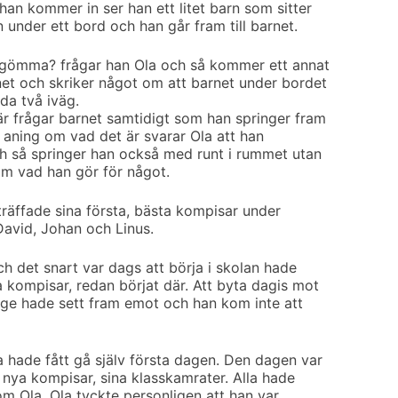
han kommer in ser han ett litet barn som sitter
under ett bord och han går fram till barnet.
ragömma? frågar han Ola och så kommer ett annat
net och skriker något om att barnet under bordet
da två iväg.
r frågar barnet samtidigt som han springer fram
 aning om vad det är svarar Ola att han
och så springer han också med runt i rummet utan
om vad han gör för något.
träffade sina första, bästa kompisar under
 David, Johan och Linus.
h det snart var dags att börja i skolan hade
a kompisar, redan börjat där. Att byta dagis mot
nge hade sett fram emot och han kom inte att
a hade fått gå själv första dagen. Den dagen var
 nya kompisar, sina klasskamrater. Alla hade
om Ola. Ola tyckte personligen att han var