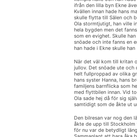
ifrån den lilla byn Ekne äve
Kvällen innan hade hans m
skulle flytta till Sälen och 
Ola stormtjutigt, han ville i
hela bygden men det fanns 
som en evighet. Skulle han
snöade och inte fanns en e
han hade i Ekne skulle han
När det väl kom till kritan 
jullov. Det snöade ute och 
helt fullproppad av olika gr
hans syster Hanna, hans b
familjens barnflicka som h
med flyttbilen innan. Vid t
Ola sade hej då för sig sjä
samtidigt som de åkte ut u
Den bilresan var nog den lä
åkte de upp till Stockholm 
för nu var de betydligt län
Sammanlagt att bara åka bil