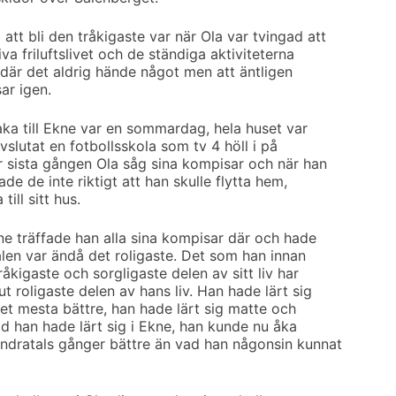
tt bli den tråkigaste var när Ola var tvingad att
va friluftslivet och de ständiga aktiviteterna
kne där det aldrig hände något men att äntligen
ar igen.
aka till Ekne var en sommardag, hela huset var
slutat en fotbollsskola som tv 4 höll i på
ar sista gången Ola såg sina kompisar och när han
de de inte riktigt att han skulle flytta hem,
till sitt hus.
kne träffade han alla sina kompisar där och hade
len var ändå det roligaste. Det som han innan
råkigaste och sorgligaste delen av sitt liv har
 roligaste delen av hans liv. Han hade lärt sig
 det mesta bättre, han hade lärt sig matte och
d han hade lärt sig i Ekne, han kunde nu åka
ndratals gånger bättre än vad han någonsin kunnat