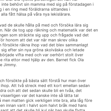
m inte behövt sin mamma med sig på förstadagen i
g i en ring med föräldrarna sittandes i
alla fått hälsa på våra nya lekislärare.
vad de skulle hålla på med och försöka lära sig
. När de tog upp räkning och matematik var det en
ringen som sträckte sig upp och frågade vad det
 för honom att det var när man skrev olika
en försökte räkna ihop vad det blev sammanlagt
 sig efter sin nya gröna skolväska och letade
 började vifta med och var oerhört stolt över
e rita ettor med hjälp av den. Barnet fick Ola
te Jimmy.
och försökte på bästa sätt förstå hur man över
 ihop. Att två streck med ett kort emellan sedan
ra och att det sedan skulle bli en tvåa, det
 visserligen var det kanske inte så lätta tal
men matten gick verkligen inte bra, alla låg före
en innan varit i halvt som halvt bråk med hans
gt att det skulle bli kul när han skulle flytta