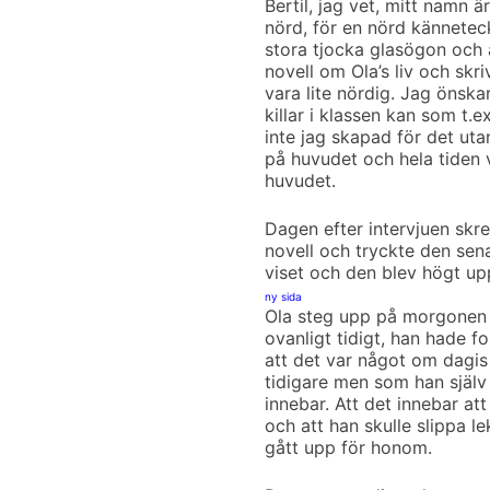
Bertil, jag vet, mitt namn 
nörd, för en nörd känneteck
stora tjocka glasögon och 
novell om Ola’s liv och skr
vara lite nördig. Jag önska
killar i klassen kan som t.e
inte jag skapad för det utan
på huvudet och hela tiden v
huvudet.
Dagen efter intervjuen skrev
novell och tryckte den sena
viset och den blev högt up
ny sida
Ola steg upp på morgonen
ovanligt tidigt, han hade fo
att det var något om dag
tidigare men som han själv a
innebar. Att det innebar at
och att han skulle slippa l
gått upp för honom.