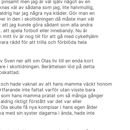
är pinsamt men jag är väl själv något av en
nas väl av sådana som jag, lite halvmullig,
aldrig har jag några nya kläder. Gör man en
iver in den i skoltidningen då måste man väl
r att jag kunde göra sådant som alla andra
x. att spela fotboll eller innebandy. Nu är
 mitt liv är nog till för att gå med cykelhjälm
ara rädd för att trilla och förblöda hela
 Sven ner allt om Olas liv till en enda kort
re i skoltidningen. Berättelsen löd på detta
pskattad.
 och hade vaknat av att hans mamma väckt honom
rtfarande inte fattat varför utan visste bara
is som hans mamma pratat om så många gånger
ldrig riktigt förstått var det var eller
t Ola skulle få nya kompisar i hans egen ålder
eka med sin syster dagarna i ända, hade inte