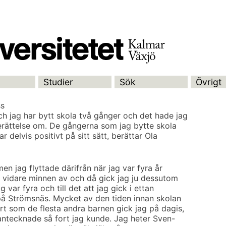
Studier
Sök
Övrigt
ss
h jag har bytt skola två gånger och det hade jag
berättelse om. De gångerna som jag bytte skola
r delvis positivt på sitt sätt, berättar Ola
n jag flyttade därifrån när jag var fyra år
 vidare minnen av och då gick jag ju dessutom
ag var fyra och till det att jag gick i ettan
på Strömsnäs. Mycket av den tiden innan skolan
rt som de flesta andra barnen gick jag på dagis,
 antecknade så fort jag kunde. Jag heter Sven-