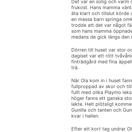
Det var en solig och varm d
frukost. Hans mamma vänta
äta klart och tillslut körde
en massa barn springa omkr
trodde att det var något f
som hans mamma öppnade d
medans de gick längs den li
Dörren till huset var stor o
dagiset var ett rött tvåvå
finträdgård med fina äppe
trä.
När Ola kom in i huset fann
fullproppad av skor och til
fullt med olika Playmo leks
höger fanns ett ganska sto
lekte. Helt plötsligt komm
Gunilla och tanten och Gun
kvar i hallen.
Efter ett kort tag undrar 