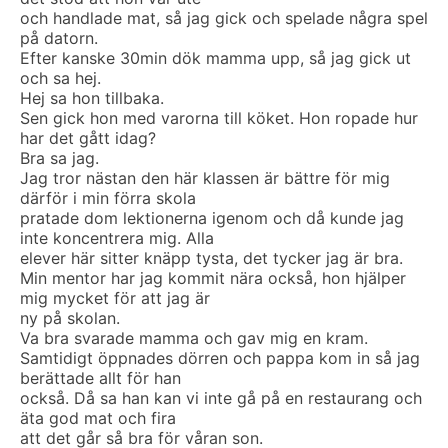
och handlade mat, så jag gick och spelade några spel
på datorn.
Efter kanske 30min dök mamma upp, så jag gick ut
och sa hej.
Hej sa hon tillbaka.
Sen gick hon med varorna till köket. Hon ropade hur
har det gått idag?
Bra sa jag.
Jag tror nästan den här klassen är bättre för mig
därför i min förra skola
pratade dom lektionerna igenom och då kunde jag
inte koncentrera mig. Alla
elever här sitter knäpp tysta, det tycker jag är bra.
Min mentor har jag kommit nära också, hon hjälper
mig mycket för att jag är
ny på skolan.
Va bra svarade mamma och gav mig en kram.
Samtidigt öppnades dörren och pappa kom in så jag
berättade allt för han
också. Då sa han kan vi inte gå på en restaurang och
äta god mat och fira
att det går så bra för våran son.