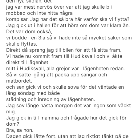
den nya skolan, det
jag var mest nervös över var att jag skulle bli
mobbad och inte hitta några
kompisar. Jag har det så bra här varför ska vi flytta?
Jag gick ut i hallen för att höra om dom var klara än.
Det var dom också,
vi bodde i en 3:a så vi hade inte så mycket saker som
skulle flyttas.
Direkt då sprang jag till bilen för att få sitta fram.
Vi hade nu kommit fram till Hudiksvall och vi åkte
direkt till lägenhet
mitt i Hudiksvall, alla grejor var i lägenheten redan.
Så vi satte igång att packa upp sängar och
matbordet.
och sen gick vi och skulle sova för det väntade en
lång söndag med både
städning och inredning av lägenheten.
Jag sov länge nästa morgon det var ingen som väckt
mig.
Jag gick in till mamma och frågade hur det gick för
dom?
Bra, sa hon.
Dagen gick jätte fort, utan att jag riktigt tänkt på de