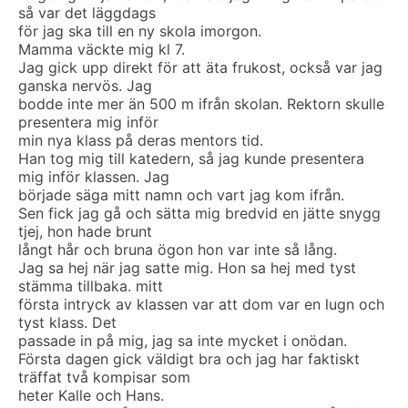
så var det läggdags
för jag ska till en ny skola imorgon.
Mamma väckte mig kl 7.
Jag gick upp direkt för att äta frukost, också var jag
ganska nervös. Jag
bodde inte mer än 500 m ifrån skolan. Rektorn skulle
presentera mig inför
min nya klass på deras mentors tid.
Han tog mig till katedern, så jag kunde presentera
mig inför klassen. Jag
började säga mitt namn och vart jag kom ifrån.
Sen fick jag gå och sätta mig bredvid en jätte snygg
tjej, hon hade brunt
långt hår och bruna ögon hon var inte så lång.
Jag sa hej när jag satte mig. Hon sa hej med tyst
stämma tillbaka. mitt
första intryck av klassen var att dom var en lugn och
tyst klass. Det
passade in på mig, jag sa inte mycket i onödan.
Första dagen gick väldigt bra och jag har faktiskt
träffat två kompisar som
heter Kalle och Hans.