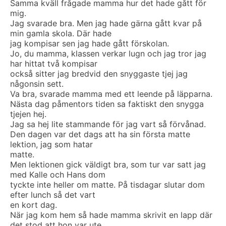
Samma kväll frågade mamma hur det hade gått för
mig.
Jag svarade bra. Men jag hade gärna gått kvar på
min gamla skola. Där hade
jag kompisar sen jag hade gått förskolan.
Jo, du mamma, klassen verkar lugn och jag tror jag
har hittat två kompisar
också sitter jag bredvid den snyggaste tjej jag
någonsin sett.
Va bra, svarade mamma med ett leende på läpparna.
Nästa dag påmentors tiden sa faktiskt den snygga
tjejen hej.
Jag sa hej lite stammande för jag vart så förvånad.
Den dagen var det dags att ha sin första matte
lektion, jag som hatar
matte.
Men lektionen gick väldigt bra, som tur var satt jag
med Kalle och Hans dom
tyckte inte heller om matte. På tisdagar slutar dom
efter lunch så det vart
en kort dag.
När jag kom hem så hade mamma skrivit en lapp där
det stod att hon var ute