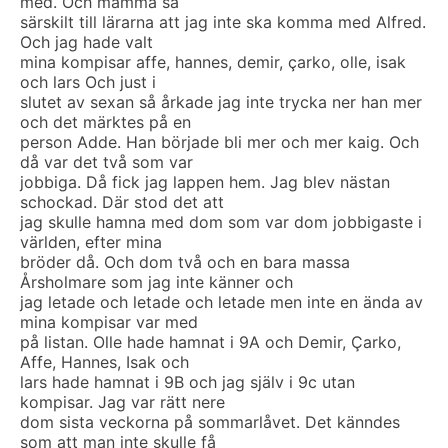
med. Och mamma sa
särskilt till lärarna att jag inte ska komma med Alfred.
Och jag hade valt
mina kompisar affe, hannes, demir, çarko, olle, isak
och lars Och just i
slutet av sexan så årkade jag inte trycka ner han mer
och det märktes på en
person Adde. Han började bli mer och mer kaig. Och
då var det två som var
jobbiga. Då fick jag lappen hem. Jag blev nästan
schockad. Där stod det att
jag skulle hamna med dom som var dom jobbigaste i
världen, efter mina
bröder då. Och dom två och en bara massa
Årsholmare som jag inte känner och
jag letade och letade och letade men inte en ända av
mina kompisar var med
på listan. Olle hade hamnat i 9A och Demir, Çarko,
Affe, Hannes, Isak och
lars hade hamnat i 9B och jag själv i 9c utan
kompisar. Jag var rätt nere
dom sista veckorna på sommarlåvet. Det känndes
som att man inte skulle få