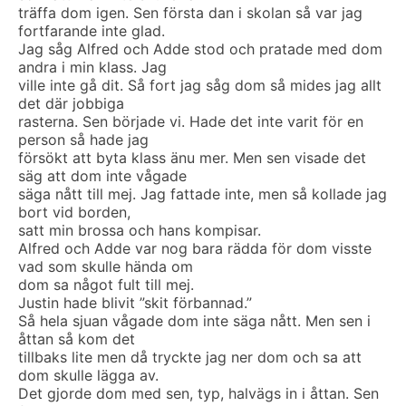
träffa dom igen. Sen första dan i skolan så var jag
fortfarande inte glad.
Jag såg Alfred och Adde stod och pratade med dom
andra i min klass. Jag
ville inte gå dit. Så fort jag såg dom så mides jag allt
det där jobbiga
rasterna. Sen började vi. Hade det inte varit för en
person så hade jag
försökt att byta klass änu mer. Men sen visade det
säg att dom inte vågade
säga nått till mej. Jag fattade inte, men så kollade jag
bort vid borden,
satt min brossa och hans kompisar.
Alfred och Adde var nog bara rädda för dom visste
vad som skulle hända om
dom sa något fult till mej.
Justin hade blivit ”skit förbannad.”
Så hela sjuan vågade dom inte säga nått. Men sen i
åttan så kom det
tillbaks lite men då tryckte jag ner dom och sa att
dom skulle lägga av.
Det gjorde dom med sen, typ, halvägs in i åttan. Sen