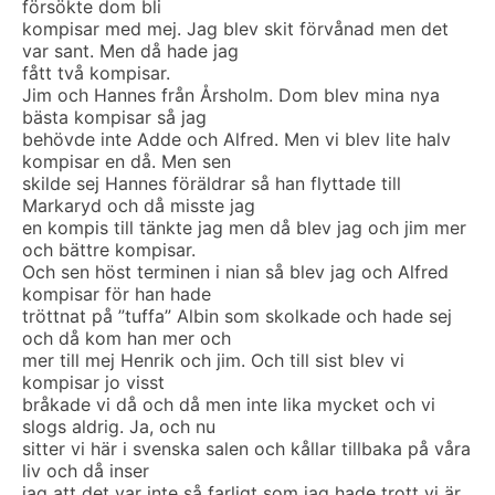
försökte dom bli
kompisar med mej. Jag blev skit förvånad men det
var sant. Men då hade jag
fått två kompisar.
Jim och Hannes från Årsholm. Dom blev mina nya
bästa kompisar så jag
behövde inte Adde och Alfred. Men vi blev lite halv
kompisar en då. Men sen
skilde sej Hannes föräldrar så han flyttade till
Markaryd och då misste jag
en kompis till tänkte jag men då blev jag och jim mer
och bättre kompisar.
Och sen höst terminen i nian så blev jag och Alfred
kompisar för han hade
tröttnat på ”tuffa” Albin som skolkade och hade sej
och då kom han mer och
mer till mej Henrik och jim. Och till sist blev vi
kompisar jo visst
bråkade vi då och då men inte lika mycket och vi
slogs aldrig. Ja, och nu
sitter vi här i svenska salen och kållar tillbaka på våra
liv och då inser
jag att det var inte så farligt som jag hade trott vi är