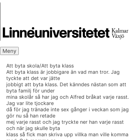
Skip
Skrivbanken
to
content
Meny
Att byta skola/Att byta klass
Att byta klass är jobbigare än vad man tror. Jag
tyckte att det var jätte
jobbigt att byta klass. Det känndes nästan som att
byta familj för under
mina skolår så har jag och Alfred bråkat varje rasst.
Jag var lite tjockare
då för jag tränade inte sex gånger i veckan som jag
gör nu så han retade
mej varje rasst och jag tryckte ner han varje rasst
och när jag skulle byta
klass så fick man skriva upp villka man ville komma