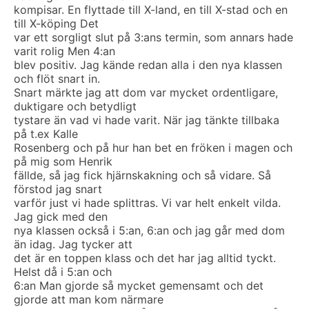
kompisar. En flyttade till X-land, en till X-stad och en
till X-köping Det
var ett sorgligt slut på 3:ans termin, som annars hade
varit rolig Men 4:an
blev positiv. Jag kände redan alla i den nya klassen
och flöt snart in.
Snart märkte jag att dom var mycket ordentligare,
duktigare och betydligt
tystare än vad vi hade varit. När jag tänkte tillbaka
på t.ex Kalle
Rosenberg och på hur han bet en fröken i magen och
på mig som Henrik
fällde, så jag fick hjärnskakning och så vidare. Så
förstod jag snart
varför just vi hade splittras. Vi var helt enkelt vilda.
Jag gick med den
nya klassen också i 5:an, 6:an och jag går med dom
än idag. Jag tycker att
det är en toppen klass och det har jag alltid tyckt.
Helst då i 5:an och
6:an Man gjorde så mycket gemensamt och det
gjorde att man kom närmare