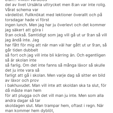
del av livet Ursäkta uttrycket men 8:an var inte rolig.
Vårat schema var
värdelöst. Fullknökat med lektioner överallt och på
torsdagar hade vi först
ingen lunch. Men jag har ju överlevt och det kommer
jag säkert att göra i
9:an också. Samtidigt som jag vill gå ut ur 9:an så vill
jag ändå inte. Jag
har fått för mig att när man väl har gått ut ur 9:an, så
går tiden dubbelt
så fort och jag vill inte bli kärring än. Och egentligen
så är skolan inte
så farlig. Om det inte fanns så många läxor så skulle
det ju inte vara så
farligt att gå i skolan. Men varje dag så sitter en bild
av läxor och prov
i bakhuvudet. Man vill inte att skoldan ska ta slut, för
då måste man hem
för att plugga och det vill man ju inte. Men som alla
andra dagar så tar
skoldagen slut. Man trampar hem, oftast i regn. När
man kommer hem dyblöt,