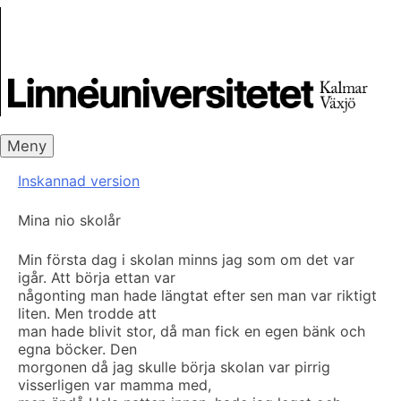
Skip
Skrivbanken
to
content
Meny
Inskannad version
Mina nio skolår
Min första dag i skolan minns jag som om det var
igår. Att börja ettan var
någonting man hade längtat efter sen man var riktigt
liten. Men trodde att
man hade blivit stor, då man fick en egen bänk och
egna böcker. Den
morgonen då jag skulle börja skolan var pirrig
visserligen var mamma med,