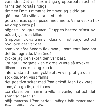
varandra. Det var t.ex många grupparbeten och så
fanns det förstås roliga
timmen Dom timmarna kommer jag aldrig att
glömma. Alla ville vara med och
göra danser, spela pjäser med mera. Varje vecka fick
en grupp hitta på
något till roliga timmen. Gruppen bestod oftast av
både tjejer och killar.
Gruppen fick vara inne i klassrummet varje rast och
öva, och det var det
som var bäst Annars fick man ju bara vara inne om
det ös|regnade. Men ändå
tyckte jag den skol tiden var bäst.
För när vi började 7:an gjorde vi inte så mycket
tillsammans, och jag kunde
inte förstå att man tyckte att vi var pratiga och
stökiga. Men visst fanns
det positiva saker med 7:an också. Man fick vara
inne, äta godis, det fanns
cornflakes om man inte ville ha vanlig mat och det
som var bäst var
hål|timmarna. I 7:an hade vi många håltimmar men i
8:an… Vilken värdelös