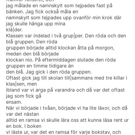
jag målade en namnskylt som tejpades fast på
bänken. Jag fick också måla en
namnskylt som tejpades upp ovanför min krok där
jag skulle hänga upp mina
klä|der.
Klassen var indelad i två grup|per. Den röda och den
blå gruppen. Den röda
gruppen började alltid klockan åtta på morgon,
medan den blå började
klockan nio. På eftermiddagen slutade den röda
gruppen en timme tidigare än
den blå. Jag gick i den röda gruppen.
Oftast gick jag till skolan till|sammans med tre killar i
klas|sen, men
ibland var vi arga på varandra och då var det oftast
jag som fick gå
ensam.
När vi började i tvåan, började vi ha lite läxor, och då
var det nästan
alltid en ramsa vi skulle lära oss att kunna läsa rent ur
en bok. I boken
vi läste ur, var det en ramsa för varje bokstav, och