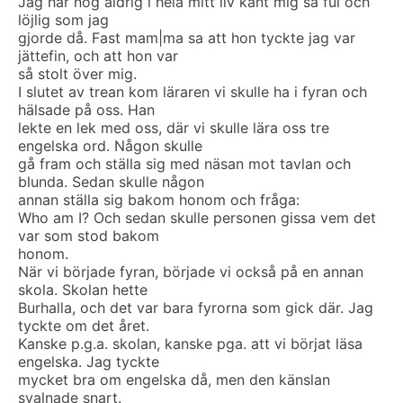
Jag har nog aldrig i hela mitt liv känt mig så ful och
löjlig som jag
gjorde då. Fast mam|ma sa att hon tyckte jag var
jättefin, och att hon var
så stolt över mig.
I slutet av trean kom läraren vi skulle ha i fyran och
hälsade på oss. Han
lekte en lek med oss, där vi skulle lära oss tre
engelska ord. Någon skulle
gå fram och ställa sig med näsan mot tavlan och
blunda. Sedan skulle någon
annan ställa sig bakom honom och fråga:
Who am I? Och sedan skulle personen gissa vem det
var som stod bakom
honom.
När vi började fyran, började vi också på en annan
skola. Skolan hette
Burhalla, och det var bara fyrorna som gick där. Jag
tyckte om det året.
Kanske p.g.a. skolan, kanske pga. att vi börjat läsa
engelska. Jag tyckte
mycket bra om engelska då, men den känslan
svalnade snart.