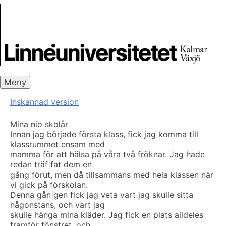
Skip
Skrivbanken
to
content
Meny
Inskannad version
Mina nio skolår
Innan jag började första klass, fick jag komma till
klassrummet ensam med
mamma för att hälsa på våra två fröknar. Jag hade
redan träf|fat dem en
gång förut, men då tillsammans med hela klassen när
vi gick på förskolan.
Denna gån|gen fick jag veta vart jag skulle sitta
någonstans, och vart jag
skulle hänga mina kläder. Jag fick en plats alldeles
framför fönstret, och