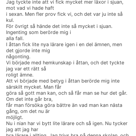
Jag tyckte inte att vi fick mycket mer läxor i sjuan,
mot vad vi hade haft
i sexan. Men fler prov fick vi, och det var ju inte så
kul.
För övrigt så hände det inte så mycket i sjuan.
Ingenting som berörde mig i
alla fall.
I åttan fick lite nya lärare igen i en del ämnen, men
det gjorde inte mig
någonting.
Vi började med hemkunskap i åttan, och det tyckte
jag var ett rätt så
roligt ämne.
Att vi började med betyg i åttan berörde mig inte
särskilt mycket. Man får
göra så gott man kan, och så får man se hur det går.
Om det inte går bra,
får man försöka göra bättre än vad man kan nästa
gång, om det nu är
möjligt.
Nu i nian har vi bytt lite lärare och så igen. Nu tycker
jag att jag har
bra lärare i allting. Jag trivs bra på denna skolan, och