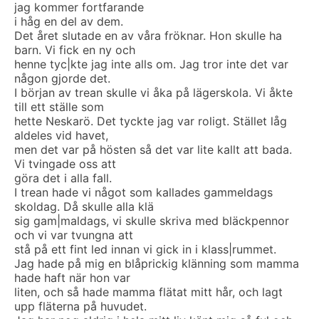
jag kommer fortfarande
i håg en del av dem.
Det året slutade en av våra fröknar. Hon skulle ha
barn. Vi fick en ny och
henne tyc|kte jag inte alls om. Jag tror inte det var
någon gjorde det.
I början av trean skulle vi åka på lägerskola. Vi åkte
till ett ställe som
hette Neskarö. Det tyckte jag var roligt. Stället låg
aldeles vid havet,
men det var på hösten så det var lite kallt att bada.
Vi tvingade oss att
göra det i alla fall.
I trean hade vi något som kallades gammeldags
skoldag. Då skulle alla klä
sig gam|maldags, vi skulle skriva med bläckpennor
och vi var tvungna att
stå på ett fint led innan vi gick in i klass|rummet.
Jag hade på mig en blåprickig klänning som mamma
hade haft när hon var
liten, och så hade mamma flätat mitt hår, och lagt
upp fläterna på huvudet.