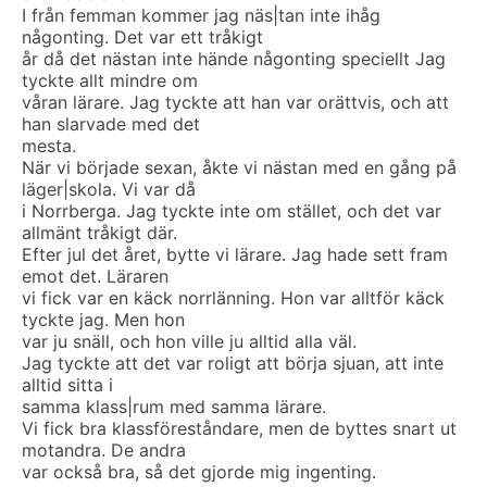
I från femman kommer jag näs|tan inte ihåg
någonting. Det var ett tråkigt
år då det nästan inte hände någonting speciellt Jag
tyckte allt mindre om
våran lärare. Jag tyckte att han var orättvis, och att
han slarvade med det
mesta.
När vi började sexan, åkte vi nästan med en gång på
läger|skola. Vi var då
i Norrberga. Jag tyckte inte om stället, och det var
allmänt tråkigt där.
Efter jul det året, bytte vi lärare. Jag hade sett fram
emot det. Läraren
vi fick var en käck norrlänning. Hon var alltför käck
tyckte jag. Men hon
var ju snäll, och hon ville ju alltid alla väl.
Jag tyckte att det var roligt att börja sjuan, att inte
alltid sitta i
samma klass|rum med samma lärare.
Vi fick bra klassföreståndare, men de byttes snart ut
motandra. De andra
var också bra, så det gjorde mig ingenting.