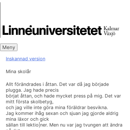
Skip
Skrivbanken
to
content
Meny
Inskannad version
Mina skolår
Allt förändrades i åttan. Det var då jag började
plugga. Jag hade precis
börjat åttan, och hade mycket press på mig. Det var
mitt första skolbetyg,
och jag ville inte göra mina föräldrar besvikna.
Jag kommer ihåg sexan och sjuan jag gjorde aldrig
mina läxor och gick
sällan till lektio|ner. Men nu var jag tvungen att ändra