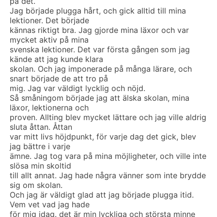
på det.
Jag började plugga hårt, och gick alltid till mina
lektioner. Det började
kännas riktigt bra. Jag gjorde mina läxor och var
mycket aktiv på mina
svenska lektioner. Det var första gången som jag
kände att jag kunde klara
skolan. Och jag imponerade på många lärare, och
snart började de att tro på
mig. Jag var väldigt lycklig och nöjd.
Så småningom började jag att älska skolan, mina
läxor, lektionerna och
proven. Allting blev mycket lättare och jag ville aldrig
sluta åttan. Åttan
var mitt livs höjdpunkt, för varje dag det gick, blev
jag bättre i varje
ämne. Jag tog vara på mina möjligheter, och ville inte
slösa min skoltid
till allt annat. Jag hade några vänner som inte brydde
sig om skolan.
Och jag är väldigt glad att jag började plugga itid.
Vem vet vad jag hade
för mig idag. det är min lyckliga och största minne