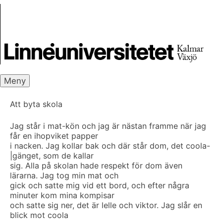
Skip
Skrivbanken
to
content
Meny
Att byta skola
Jag står i mat-kön och jag är nästan framme när jag
får en ihopviket papper
i nacken. Jag kollar bak och där står dom, det coola-
|gänget, som de kallar
sig. Alla på skolan hade respekt för dom även
lärarna. Jag tog min mat och
gick och satte mig vid ett bord, och efter några
minuter kom mina kompisar
och satte sig ner, det är lelle och viktor. Jag slår en
blick mot coola