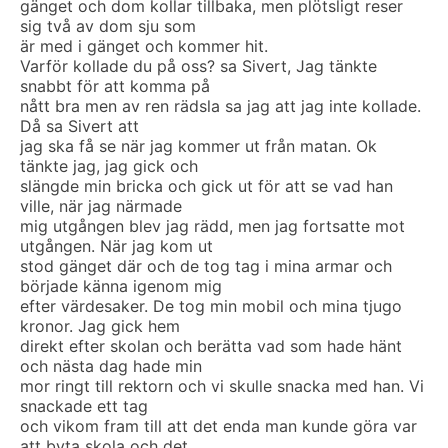
gänget och dom kollar tillbaka, men plötsligt reser
sig två av dom sju som
är med i gänget och kommer hit.
Varför kollade du på oss? sa Sivert, Jag tänkte
snabbt för att komma på
nått bra men av ren rädsla sa jag att jag inte kollade.
Då sa Sivert att
jag ska få se när jag kommer ut från matan. Ok
tänkte jag, jag gick och
slängde min bricka och gick ut för att se vad han
ville, när jag närmade
mig utgången blev jag rädd, men jag fortsatte mot
utgången. När jag kom ut
stod gänget där och de tog tag i mina armar och
började känna igenom mig
efter värdesaker. De tog min mobil och mina tjugo
kronor. Jag gick hem
direkt efter skolan och berätta vad som hade hänt
och nästa dag hade min
mor ringt till rektorn och vi skulle snacka med han. Vi
snackade ett tag
och vikom fram till att det enda man kunde göra var
att byta skola och det