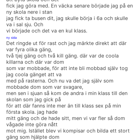
fick jag göra med. En väcka senare började jag på en
ny skola nere i stan
jag fick ta busen dit, jag skulle börja i 6a och skulle
va i sal sju. Och
vi började och det va en kul klass.
ny sida
Det ringde ut för rast och jag märkte direkt att där
var fyra olika gäng,
två tjej gäng och två kill gäng. där var de coola
killarna och där var dom
som var mobbade, för att inte bli mobbad själv tog
jag coola gänget att va
med på rasterna. Och nu va det jag själv som
mobbade dom som var svagare,
men sen i sjuan så kom de andra i min klass till den
skolan som jag gick på
för att där fanns inte mer än till klass sex på min
första skola. jag hade
mitt gäng och de hade sitt, men vi var fler så dom
vågade inte göra nått
mot mig. Istället blev vi kompisar och bilda ett stort
gäng som hjälpte dom