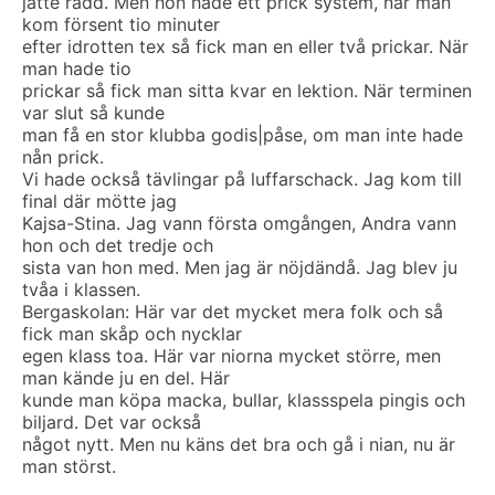
jätte rädd. Men hon hade ett prick system, när man
kom försent tio minuter
efter idrotten tex så fick man en eller två prickar. När
man hade tio
prickar så fick man sitta kvar en lektion. När terminen
var slut så kunde
man få en stor klubba godis|påse, om man inte hade
nån prick.
Vi hade också tävlingar på luffarschack. Jag kom till
final där mötte jag
Kajsa-Stina. Jag vann första omgången, Andra vann
hon och det tredje och
sista van hon med. Men jag är nöjdändå. Jag blev ju
tvåa i klassen.
Bergaskolan: Här var det mycket mera folk och så
fick man skåp och nycklar
egen klass toa. Här var niorna mycket större, men
man kände ju en del. Här
kunde man köpa macka, bullar, klassspela pingis och
biljard. Det var också
något nytt. Men nu käns det bra och gå i nian, nu är
man störst.