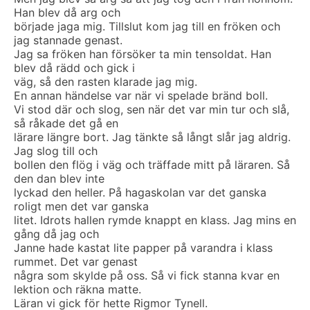
Han blev då arg och
började jaga mig. Tillslut kom jag till en fröken och
jag stannade genast.
Jag sa fröken han försöker ta min tensoldat. Han
blev då rädd och gick i
väg, så den rasten klarade jag mig.
En annan händelse var när vi spelade bränd boll.
Vi stod där och slog, sen när det var min tur och slå,
så råkade det gå en
lärare längre bort. Jag tänkte så långt slår jag aldrig.
Jag slog till och
bollen den flög i väg och träffade mitt på läraren. Så
den dan blev inte
lyckad den heller. På hagaskolan var det ganska
roligt men det var ganska
litet. Idrots hallen rymde knappt en klass. Jag mins en
gång då jag och
Janne hade kastat lite papper på varandra i klass
rummet. Det var genast
några som skylde på oss. Så vi fick stanna kvar en
lektion och räkna matte.
Läran vi gick för hette Rigmor Tynell.