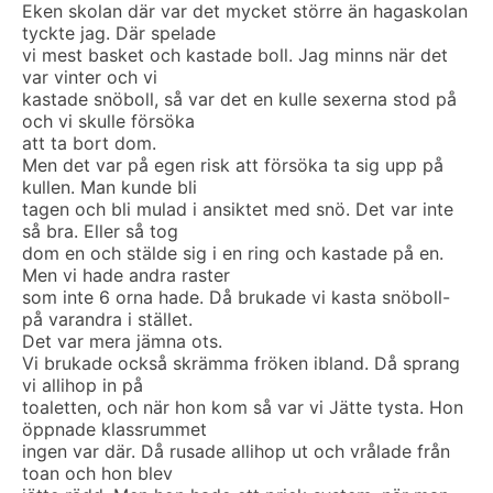
Eken skolan där var det mycket större än hagaskolan
tyckte jag. Där spelade
vi mest basket och kastade boll. Jag minns när det
var vinter och vi
kastade snöboll, så var det en kulle sexerna stod på
och vi skulle försöka
att ta bort dom.
Men det var på egen risk att försöka ta sig upp på
kullen. Man kunde bli
tagen och bli mulad i ansiktet med snö. Det var inte
så bra. Eller så tog
dom en och stälde sig i en ring och kastade på en.
Men vi hade andra raster
som inte 6 orna hade. Då brukade vi kasta snöboll-
på varandra i stället.
Det var mera jämna ots.
Vi brukade också skrämma fröken ibland. Då sprang
vi allihop in på
toaletten, och när hon kom så var vi Jätte tysta. Hon
öppnade klassrummet
ingen var där. Då rusade allihop ut och vrålade från
toan och hon blev