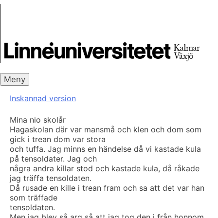
Skip
Skrivbanken
to
content
Meny
Inskannad version
Mina nio skolår
Hagaskolan där var mansmå och klen och dom som
gick i trean dom var stora
och tuffa. Jag minns en händelse då vi kastade kula
på tensoldater. Jag och
några andra killar stod och kastade kula, då råkade
jag träffa tensoldaten.
Då rusade en kille i trean fram och sa att det var han
som träffade
tensoldaten.
Men jag blev så arg så att jag tog den i från honnom.