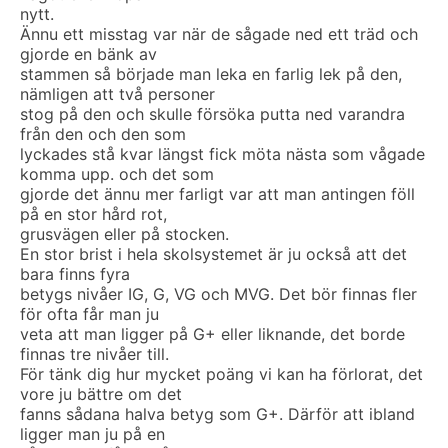
nytt.
Ännu ett misstag var när de sågade ned ett träd och
gjorde en bänk av
stammen så började man leka en farlig lek på den,
nämligen att två personer
stog på den och skulle försöka putta ned varandra
från den och den som
lyckades stå kvar längst fick möta nästa som vågade
komma upp. och det som
gjorde det ännu mer farligt var att man antingen föll
på en stor hård rot,
grusvägen eller på stocken.
En stor brist i hela skolsystemet är ju också att det
bara finns fyra
betygs nivåer IG, G, VG och MVG. Det bör finnas fler
för ofta får man ju
veta att man ligger på G+ eller liknande, det borde
finnas tre nivåer till.
För tänk dig hur mycket poäng vi kan ha förlorat, det
vore ju bättre om det
fanns sådana halva betyg som G+. Därför att ibland
ligger man ju på en