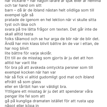
har vickarie – när någon lärare är sjuk eller är hemma
och tar hand om sitt
barn – då är de ibland nästan helt olidliga som till
exempel igår så
pratade de igenom en hel lektion när vi skulle sitta
tyst och läsa och
svara på tre lätta frågor om texten. Det går inte de
skall alltid testa
folks tålamod och se hur arga de blir när de blir det.
Ändå har min klass blivit bättre än de var i ettan, de
har nog blivit
lite bättre för varje skolår.
Ett till av de misstag som gjorts är ju det att hon
alltid har varit lite
för bra på att avskeda omtyckta persner som till
exempel kocken när han var
här så fick vi alltid gudomligt god mat och ibland
efträtt så som glass
eller en tårtbit han var väldigt bra.
Yttligare ett misstag är ju det att spenderar våra
pengar lite fel som att
gå på kungliga dramaten istället för att rusta upp
något eller köpa in