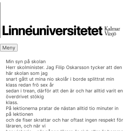
Skip
Skrivbanken
to
content
Meny
Min syn på skolan
Herr skolminister. Jag Filip Oskarsson tycker att den
här skolan som jag
snart gått ut mina nio skolår i borde splittrat min
klass redan frö sex år
sedan i trean, därför att den är och har alltid varit en
överdrivet stökig
klass.
På lektionerna pratar de nästan alltid tio minuter in
på lektionen
och de fiser skrattar och har oftast ingen respekt för
läraren, och när vi