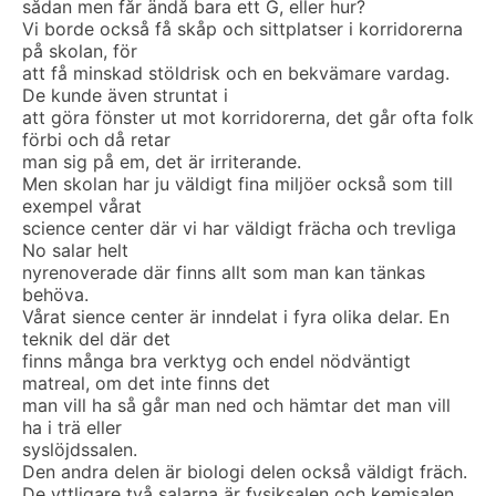
sådan men får ändå bara ett G, eller hur?
Vi borde också få skåp och sittplatser i korridorerna
på skolan, för
att få minskad stöldrisk och en bekvämare vardag.
De kunde även struntat i
att göra fönster ut mot korridorerna, det går ofta folk
förbi och då retar
man sig på em, det är irriterande.
Men skolan har ju väldigt fina miljöer också som till
exempel vårat
science center där vi har väldigt frächa och trevliga
No salar helt
nyrenoverade där finns allt som man kan tänkas
behöva.
Vårat sience center är inndelat i fyra olika delar. En
teknik del där det
finns många bra verktyg och endel nödväntigt
matreal, om det inte finns det
man vill ha så går man ned och hämtar det man vill
ha i trä eller
syslöjdssalen.
Den andra delen är biologi delen också väldigt fräch.
De yttligare två salarna är fysiksalen och kemisalen