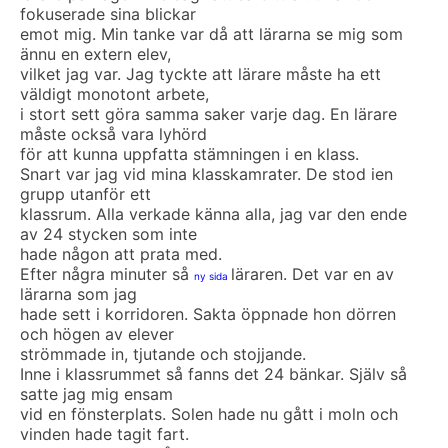
fokuserade sina blickar
emot mig. Min tanke var då att lärarna se mig som
ännu en extern elev,
vilket jag var. Jag tyckte att lärare måste ha ett
väldigt monotont arbete,
i stort sett göra samma saker varje dag. En lärare
måste också vara lyhörd
för att kunna uppfatta stämningen i en klass.
Snart var jag vid mina klasskamrater. De stod ien
grupp utanför ett
klassrum. Alla verkade känna alla, jag var den ende
av 24 stycken som inte
hade någon att prata med.
Efter några minuter så
läraren. Det var en av
ny sida
lärarna som jag
hade sett i korridoren. Sakta öppnade hon dörren
och högen av elever
strömmade in, tjutande och stojjande.
Inne i klassrummet så fanns det 24 bänkar. Själv så
satte jag mig ensam
vid en fönsterplats. Solen hade nu gått i moln och
vinden hade tagit fart.