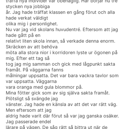
träffa nya individer var obehaglig. Här börjar nu tre
stycken nya jobbiga
år. Jag hade träffat klassen en gång förut och alla
hade verkat väldigt
olika mig i personlighet.
Nu var jag vid skolans huvudentré. Eftersom att jag
hade gått på en
relativt liten skola innan, så verkade denna enorm.
Skräcken av att behöva
möta alla stora nior i korridoren lyste ur ögonen på
mig. Efter ett tag så
tog jag mig samman och gick med lågpunkt sakta
framåt. På väggarna fanns
målningar uppsatta. Det var bara vackra tavlor som
var uppsatta. Väggarna
vara oranga med gula blommor på.
Mina fötter gick som av sig själva sakta framåt.
Plötsligt så svängde jag
vänster. Jag hade en känsla av att det var rätt väg.
Men eftersom att jag
aldrig hade varit där förut så var jag ganska osäker.
Jag passerade endel
lärare på vägen. De såg rätt så bittra ut när de