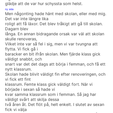
glädje att de var hur schyssta som helst.
ny sida
Men någonting hade hänt med skolan, eller med mig.
Det var inte längre lika
roligt att få läxor. Det blev tråkigt att gå till skolan.
Dagarn blev
långa. En annan bidragande orsak var väl att skolan
skulle renoveras,
Vilket inte var så fel i sig, men vi var tvungna att
flytta. Vi fick gå i
baracker en bit ifrån skolan. Men fjärde klass gick
väldigt snabbt, och
snart var det det dags att börja i femman, och få ett
nytt klassrum.
Skolan hade blivit väldigt fin efter renoveringen, och
vi fick ett fint
klassrum. Femte klass gick väldigt fort. När vi
började i sexan så hade vi
kvar samma klassrum som i femman. Så jag har
väldigt svårt att skilja dessa
två åren åt. Det flöt på, helt enkelt. I slutet av sexan
fick vi välja