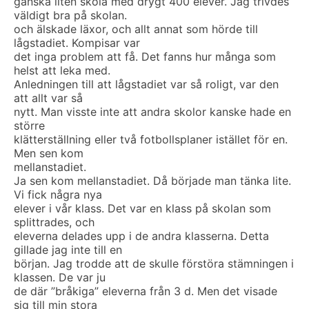
ganska liten skola med drygt 400 elever. Jag trivdes
väldigt bra på skolan.
och älskade läxor, och allt annat som hörde till
lågstadiet. Kompisar var
det inga problem att få. Det fanns hur många som
helst att leka med.
Anledningen till att lågstadiet var så roligt, var den
att allt var så
nytt. Man visste inte att andra skolor kanske hade en
större
klätterställning eller två fotbollsplaner istället för en.
Men sen kom
mellanstadiet.
Ja sen kom mellanstadiet. Då började man tänka lite.
Vi fick några nya
elever i vår klass. Det var en klass på skolan som
splittrades, och
eleverna delades upp i de andra klasserna. Detta
gillade jag inte till en
början. Jag trodde att de skulle förstöra stämningen i
klassen. De var ju
de där ”bråkiga” eleverna från 3 d. Men det visade
sig till min stora