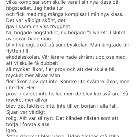
vilka kompisar som skulle vara i sin nya klass på
högstadiet. Jag hade tur
och fick med mig många kompisar i min nya klass.
Det var väldigt skönt, det
gav liksom en viss trygghet.
Nu började högstadiet, nu började ”allvaret”. I slutet
av sexan hade man
blivit väldigt trött på sundbyskolan. Man längtade till
flytten till
ekedalsskolan. Vår lärare hade skrämt upp oss med
att vi skulle få dubbelt
så mycket läxor, fler prov och att det skulle bli
mycket mer allvar. Men
fler läxor blev det inte. Kanske lite svårare läxor, men
inte fler. Fler
prov blev det inte heller, men de blev lite svårare. Så
mycket mer allvar
blev det faktiskt inte. Inte till en början i alla fall.
Sjuan var väldigt
rolig. Allt var så nytt. Det kändes nästan som att
börja i första klass
igen.
Åttan däremot blev värre. Tiden tycktes stå stilla.