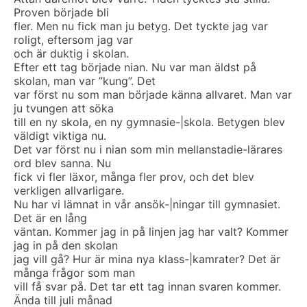
Proven började bli
fler. Men nu fick man ju betyg. Det tyckte jag var
roligt, eftersom jag var
och är duktig i skolan.
Efter ett tag började nian. Nu var man äldst på
skolan, man var ”kung”. Det
var först nu som man började känna allvaret. Man var
ju tvungen att söka
till en ny skola, en ny gymnasie-|skola. Betygen blev
väldigt viktiga nu.
Det var först nu i nian som min mellanstadie-lärares
ord blev sanna. Nu
fick vi fler läxor, många fler prov, och det blev
verkligen allvarligare.
Nu har vi lämnat in vår ansök-|ningar till gymnasiet.
Det är en lång
väntan. Kommer jag in på linjen jag har valt? Kommer
jag in på den skolan
jag vill gå? Hur är mina nya klass-|kamrater? Det är
många frågor som man
vill få svar på. Det tar ett tag innan svaren kommer.
Ända till juli månad