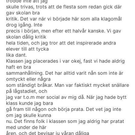
trodde inte att jag
skulle trivas, trots att de flesta som redan gick där
gav skolan bra
kritik. Det var när vi började här som alla klagomål
drog igång. Inte
precis i början, men efter ett halvår kanske. Vi gav
skolan dålig kritik
hela tiden, och jag tror att det inspirerade andra
elever till att tycka
lika dant.
Klassen jag placerades i var okej, fast vi hade aldrig
haft en bra
sammanhållning. Det har alltid varit nån som inte är
omtyckt eller några
som ständigt bråkar. Man var faktiskt mycket snällare
på lågstadiet, och
jag var t.o.m mer social av mig då. När jag hade bytt
klass kunde jag bara
gå fram till någon och börja prata. Det vet jag inte
om jag skulle kunna
nu. Det finns folk i klassen som jag aldrig har pratat
med under de här
åren, och det bevisar ju våran dåliga