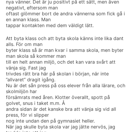
nya vänner. Det är ju positivt på ett sätt, men även
negativt, eftersom man
oftast glömmer bort de andra vännerna som fick gå i
en annan klass. Man
tappar kontakten med dem väldigt lätt.
Att byta klass och att byta skola känns inte lika dant
alls. För om man
byter klass så är man kvar i samma skola, men byter
man skola så kommer man
till en helt annan miljö, och det kan vara svårt att
vänja sig. Fast jag
trivdes rätt bra här på skolan i början, när inte
”allvaret” dragit igång.
Nu är det sån press på oss elever från alla lärare, och
skolmiljön har
försämrats med åren. Klotter överallt, spott på
golvet, snus i taket m.m. Å
andra sidan är det kanske bra att vänja sig vid all
press, för vi slipper
nog inte undan den på gymnasiet heller.
När jag skulle byta skola var jag jätte nervös, jag