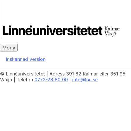
Skip
Skrivbanken
to
content
Meny
Inskannad version
© Linnéuniversitetet
|
Adress 391 82 Kalmar eller 351 95
Växjö
|
Telefon
0772-28 80 00
|
info@lnu.se