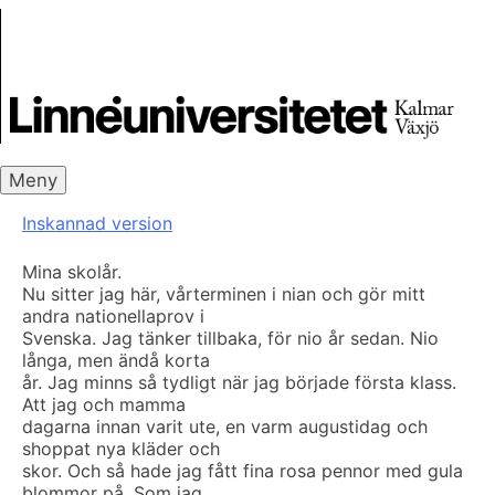
Skip
Skrivbanken
to
content
Meny
Inskannad version
Mina skolår.
Nu sitter jag här, vårterminen i nian och gör mitt
andra nationellaprov i
Svenska. Jag tänker tillbaka, för nio år sedan. Nio
långa, men ändå korta
år. Jag minns så tydligt när jag började första klass.
Att jag och mamma
dagarna innan varit ute, en varm augustidag och
shoppat nya kläder och
skor. Och så hade jag fått fina rosa pennor med gula
blommor på. Som jag