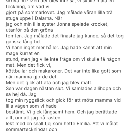
skriva nu? Men det blev inte så, vi skulle måla en
teckning, om vad vi
gjort på sommarlovet. Jag målade våran lilla trä
stuga uppe i Dalarna. När
jag och min lilla syster Jonna spelade krocket,
utanför på den gröna
tomten. Jag målade det finaste jag kunde, så det tog
ganska lång tid.
Vi hann inget mer håller. Jag hade kännt att min
mage kurrat en
stund, men jag ville inte fråga om vi skulle få någon
mat. Men det fick vi,
köttbullar och makaroner. Det var inte lika gott som
när mamma gjorde det.
Men det gick att äta och jag blev mätt.
Sen var dagen nästan slut. Vi samlades allihopa och
sa hej då. Jag
tog min ryggsäck och gick för att möta mamma vid
lilla vägen som vi hade
bestämt. Vi gick långsamt hem. Och jag berättade
allt, om att jag på rasten
lekt med en snäll tjej som hette Emilia. Att vi målat
sommarteckningar och