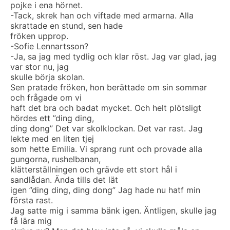
pojke i ena hörnet.
-Tack, skrek han och viftade med armarna. Alla
skrattade en stund, sen hade
fröken upprop.
-Sofie Lennartsson?
-Ja, sa jag med tydlig och klar röst. Jag var glad, jag
var stor nu, jag
skulle börja skolan.
Sen pratade fröken, hon berättade om sin sommar
och frågade om vi
haft det bra och badat mycket. Och helt plötsligt
hördes ett ”ding ding,
ding dong” Det var skolklockan. Det var rast. Jag
lekte med en liten tjej
som hette Emilia. Vi sprang runt och provade alla
gungorna, rushelbanan,
klätterställningen och grävde ett stort hål i
sandlådan. Ända tills det lät
igen ”ding ding, ding dong” Jag hade nu hatf min
första rast.
Jag satte mig i samma bänk igen. Äntligen, skulle jag
få lära mig