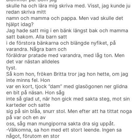
skulle ha och lära mig skriva med. Visst, jag kunde ju
redan skriva mitt
namn och mamma och pappa. Men vad skulle det
hjälpt idag?
Jag hade satt mig i en bänk längst bak och mamma
satt bakom. Alla barn satt
i de förstora bänkarna och blängde nyfiket, på
varandra. Några barn och
föräldrar pratade med varandra, med låg ton. Men
det var nästan alldeles
tyst.
Så kom hon, fröken Britta tror jag hon hette, om jag
inte minns fel. Hon
var en kort, tjock ”dam” med glasögonen ner glidna
en bit på näsan. Hon såg
inte så glad ut, när hon gick med sakta steg, mot sin
karteder och satte
sig på sin blåa, snurr stol. Men efter att ha tittat noga
på var och en av
oss, såg man mungiporna sakta dra sig uppåt.
-Välkomna, sa hon med ett stort leende. Ingen sa
något, förutom en stor