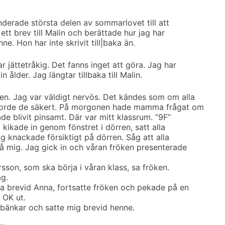
derade största delen av sommarlovet till att
ett brev till Malin och berättade hur jag har
e. Hon har inte skrivit till|baka än.
 jättetråkig. Det fanns inget att göra. Jag har
in ålder. Jag längtar tillbaka till Malin.
n. Jag var väldigt nervös. Det kändes som om alla
gjorde de säkert. På morgonen hade mamma frågat om
ade blivit pinsamt. Där var mitt klassrum. ”9F”
 kikade in genom fönstret i dörren, satt alla
g knackade försiktigt på dörren. Såg att alla
å mig. Jag gick in och våran fröken presenterade
rsson, som ska börja i våran klass, sa fröken.
ag.
ta brevid Anna, fortsatte fröken och pekade på en
 OK ut.
bänkar och satte mig brevid henne.