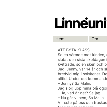
Skip
Skrivbanken
to
content
Hem
Om
ATT BYTA KLASS!
Solen värmde mot kinden, d
slutat den sista skoldagen
kvittrade, solen sken och b
Jag, Jenny, var 14 år och s
bredvid mig i solskenet. Det
alltid. Under det kommande
– Jenny? Sa Malin.
Jag slog upp mina blå ögo
– Ja, vad är det? Sa jag.
– Nu går vi hem, Sa Malin
Vi reste på oss och traska