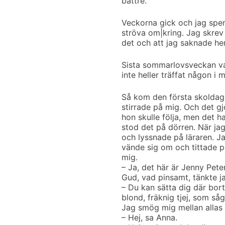
bättre.
Veckorna gick och jag spen
ströva om|kring. Jag skrev 
det och att jag saknade henn
Sista sommarlovsveckan var
inte heller träffat någon i m
Så kom den första skoldage
stirrade på mig. Och det 
hon skulle följa, men det h
stod det på dörren. När jag
och lyssnade på läraren. Ja
vände sig om och tittade p
mig.
– Ja, det här är Jenny Pete
Gud, vad pinsamt, tänkte j
– Du kan sätta dig där bor
blond, fräknig tjej, som såg
Jag smög mig mellan allas 
– Hej, sa Anna.