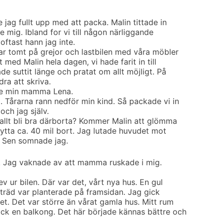
jag fullt upp med att packa. Malin tittade in
e mig. Ibland for vi till någon närliggande
ftast hann jag inte.
r tomt på grejor och lastbilen med våra möbler
 med Malin hela dagen, vi hade farit in till
ade suttit länge och pratat om allt möjligt. På
ra att skriva.
de min mamma Lena.
. Tårarna rann nedför min kind. Så packade vi in
ch jag själv.
e allt bli bra därborta? Kommer Malin att glömma
 flytta ca. 40 mil bort. Jag lutade huvudet mot
. Sen somnade jag.
 Jag vaknade av att mamma ruskade i mig.
v ur bilen. Där var det, vårt nya hus. En gul
lträd var planterade på framsidan. Jag gick
et. Det var större än vårat gamla hus. Mitt rum
ick en balkong. Det här började kännas bättre och