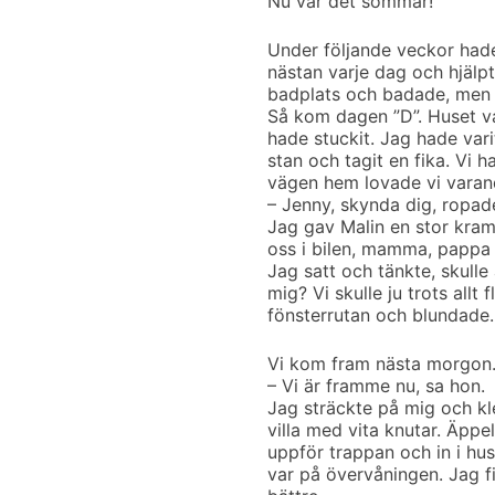
Nu var det sommar!
Under följande veckor hade 
nästan varje dag och hjälpt
badplats och badade, men o
Så kom dagen ”D”. Huset va
hade stuckit. Jag hade varit
stan och tagit en fika. Vi h
vägen hem lovade vi varand
– Jenny, skynda dig, ropa
Jag gav Malin en stor kram
oss i bilen, mamma, pappa o
Jag satt och tänkte, skull
mig? Vi skulle ju trots allt
fönsterrutan och blundade
Vi kom fram nästa morgon.
– Vi är framme nu, sa hon.
Jag sträckte på mig och kle
villa med vita knutar. Äppe
uppför trappan och in i hus
var på övervåningen. Jag f