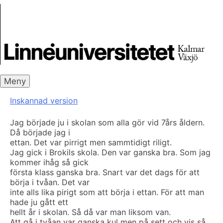
Skip
Skrivbanken
to
content
Meny
Inskannad version
Jag började ju i skolan som alla gör vid 7års åldern.
Då började jag i
ettan. Det var pirrigt men sammtidigt riligt.
Jag gick i Brokils skola. Den var ganska bra. Som jag
kommer ihåg så gick
första klass ganska bra. Snart var det dags för att
börja i tvåan. Det var
inte alls lika pirigt som att börja i ettan. För att man
hade ju gått ett
hellt år i skolan. Så då var man liksom van.
Att gå i tvåan var ganska kul men på sett och vis så