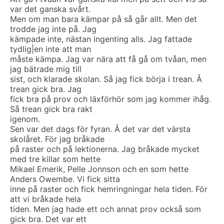
var det ganska svårt.
Men om man bara kämpar på så går allt. Men det
trodde jag inte på. Jag
kämpade inte, nästan ingenting alls. Jag fattade
tydlig|en inte att man
måste kämpa. Jag var nära att få gå om tvåan, men
jag bätrade mig till
sist, och klarade skolan. Så jag fick börja i trean. Å
trean gick bra. Jag
fick bra på prov och läxförhör som jag kommer ihåg.
Så trean gick bra rakt
igenom.
Sen var det dags för fyran. Å det var det värsta
skolåret. För jag bråkade
på raster och på lektionerna. Jag bråkade mycket
med tre killar som hette
Mikael Emerik, Pelle Jonnson och en som hette
Anders Owembe. Vi fick sitta
inne på raster och fick hemringningar hela tiden. För
att vi bråkade hela
tiden. Men jag hade ett och annat prov också som
gick bra. Det var ett