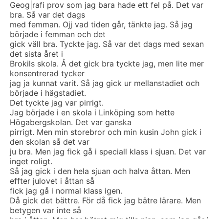
Geog|rafi prov som jag bara hade ett fel på. Det var
bra. Så var det dags
med femman. Ojj vad tiden går, tänkte jag. Så jag
började i femman och det
gick väll bra. Tyckte jag. Så var det dags med sexan
det sista året i
Brokils skola. Å det gick bra tyckte jag, men lite mer
konsentrerad tycker
jag ja kunnat varit. Så jag gick ur mellanstadiet och
började i hägstadiet.
Det tyckte jag var pirrigt.
Jag började i en skola i Linköping som hette
Högabergskolan. Det var ganska
pirrigt. Men min storebror och min kusin John gick i
den skolan så det var
ju bra. Men jag fick gå i speciall klass i sjuan. Det var
inget roligt.
Så jag gick i den hela sjuan och halva åttan. Men
effter julovet i åttan så
fick jag gå i normal klass igen.
Då gick det bättre. För då fick jag bätre lärare. Men
betygen var inte så