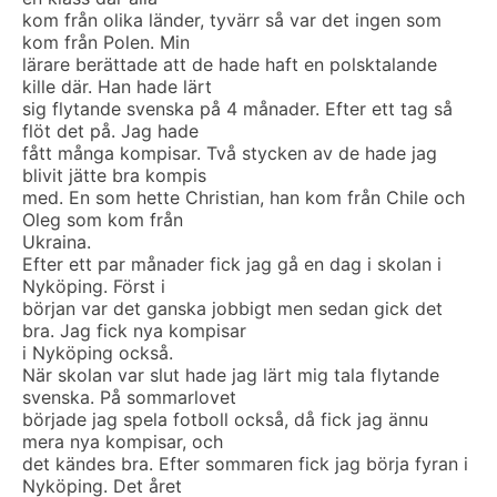
kom från olika länder, tyvärr så var det ingen som
kom från Polen. Min
lärare berättade att de hade haft en polsktalande
kille där. Han hade lärt
sig flytande svenska på 4 månader. Efter ett tag så
flöt det på. Jag hade
fått många kompisar. Två stycken av de hade jag
blivit jätte bra kompis
med. En som hette Christian, han kom från Chile och
Oleg som kom från
Ukraina.
Efter ett par månader fick jag gå en dag i skolan i
Nyköping. Först i
början var det ganska jobbigt men sedan gick det
bra. Jag fick nya kompisar
i Nyköping också.
När skolan var slut hade jag lärt mig tala flytande
svenska. På sommarlovet
började jag spela fotboll också, då fick jag ännu
mera nya kompisar, och
det kändes bra. Efter sommaren fick jag börja fyran i
Nyköping. Det året