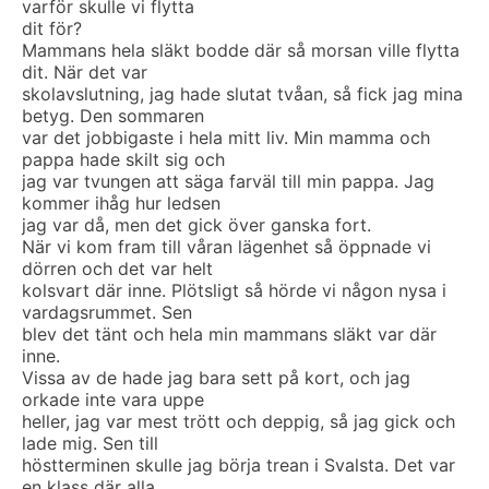
varför skulle vi flytta
dit för?
Mammans hela släkt bodde där så morsan ville flytta
dit. När det var
skolavslutning, jag hade slutat tvåan, så fick jag mina
betyg. Den sommaren
var det jobbigaste i hela mitt liv. Min mamma och
pappa hade skilt sig och
jag var tvungen att säga farväl till min pappa. Jag
kommer ihåg hur ledsen
jag var då, men det gick över ganska fort.
När vi kom fram till våran lägenhet så öppnade vi
dörren och det var helt
kolsvart där inne. Plötsligt så hörde vi någon nysa i
vardagsrummet. Sen
blev det tänt och hela min mammans släkt var där
inne.
Vissa av de hade jag bara sett på kort, och jag
orkade inte vara uppe
heller, jag var mest trött och deppig, så jag gick och
lade mig. Sen till
höstterminen skulle jag börja trean i Svalsta. Det var
en klass där alla