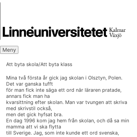
Skip
Skrivbanken
to
content
Meny
Att byta skola/Att byta klass
Mina två första år gick jag skolan i Olsztyn, Polen.
Det var ganska tufft
för man fick inte säga ett ord när läraren pratade,
annars fick man ha
kvarsittning efter skolan. Man var tvungen att skriva
med skrivstil också,
men det gick hyfsat bra.
En dag 1996 kom jag hem från skolan, och då sa min
mamma att vi ska flytta
till Sverige. Jag, som inte kunde ett ord svenska,