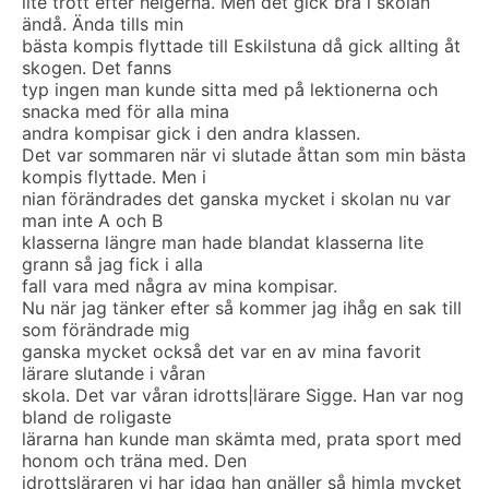
lite trött efter helgerna. Men det gick bra i skolan
ändå. Ända tills min
bästa kompis flyttade till Eskilstuna då gick allting åt
skogen. Det fanns
typ ingen man kunde sitta med på lektionerna och
snacka med för alla mina
andra kompisar gick i den andra klassen.
Det var sommaren när vi slutade åttan som min bästa
kompis flyttade. Men i
nian förändrades det ganska mycket i skolan nu var
man inte A och B
klasserna längre man hade blandat klasserna lite
grann så jag fick i alla
fall vara med några av mina kompisar.
Nu när jag tänker efter så kommer jag ihåg en sak till
som förändrade mig
ganska mycket också det var en av mina favorit
lärare slutande i våran
skola. Det var våran idrotts|lärare Sigge. Han var nog
bland de roligaste
lärarna han kunde man skämta med, prata sport med
honom och träna med. Den
idrottsläraren vi har idag han gnäller så himla mycket