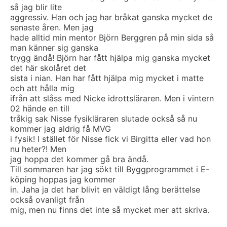
så jag blir lite
aggressiv. Han och jag har bråkat ganska mycket de
senaste åren. Men jag
hade alltid min mentor Björn Berggren på min sida så
man känner sig ganska
trygg ändå! Björn har fått hjälpa mig ganska mycket
det här skolåret det
sista i nian. Han har fått hjälpa mig mycket i matte
och att hålla mig
ifrån att slåss med Nicke idrottsläraren. Men i vintern
02 hände en till
tråkig sak Nisse fysikläraren slutade också så nu
kommer jag aldrig få MVG
i fysik! I stället för Nisse fick vi Birgitta eller vad hon
nu heter?! Men
jag hoppa det kommer gå bra ändå.
Till sommaren har jag sökt till Byggprogrammet i E-
köping hoppas jag kommer
in. Jaha ja det har blivit en väldigt lång berättelse
också ovanligt från
mig, men nu finns det inte så mycket mer att skriva.