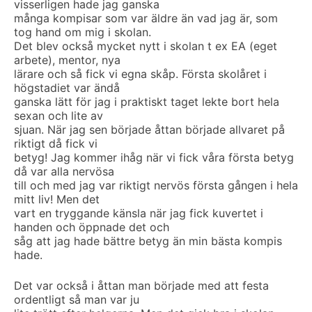
visserligen hade jag ganska
många kompisar som var äldre än vad jag är, som
tog hand om mig i skolan.
Det blev också mycket nytt i skolan t ex EA (eget
arbete), mentor, nya
lärare och så fick vi egna skåp. Första skolåret i
högstadiet var ändå
ganska lätt för jag i praktiskt taget lekte bort hela
sexan och lite av
sjuan. När jag sen började åttan började allvaret på
riktigt då fick vi
betyg! Jag kommer ihåg när vi fick våra första betyg
då var alla nervösa
till och med jag var riktigt nervös första gången i hela
mitt liv! Men det
vart en tryggande känsla när jag fick kuvertet i
handen och öppnade det och
såg att jag hade bättre betyg än min bästa kompis
hade.
Det var också i åttan man började med att festa
ordentligt så man var ju