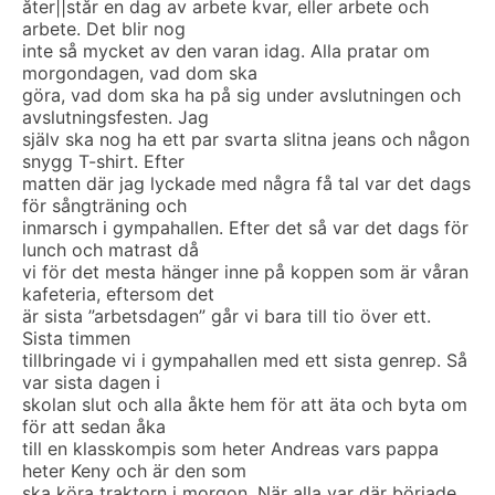
åter||står en dag av arbete kvar, eller arbete och
arbete. Det blir nog
inte så mycket av den varan idag. Alla pratar om
morgondagen, vad dom ska
göra, vad dom ska ha på sig under avslutningen och
avslutningsfesten. Jag
själv ska nog ha ett par svarta slitna jeans och någon
snygg T-shirt. Efter
matten där jag lyckade med några få tal var det dags
för sångträning och
inmarsch i gympahallen. Efter det så var det dags för
lunch och matrast då
vi för det mesta hänger inne på koppen som är våran
kafeteria, eftersom det
är sista ”arbetsdagen” går vi bara till tio över ett.
Sista timmen
tillbringade vi i gympahallen med ett sista genrep. Så
var sista dagen i
skolan slut och alla åkte hem för att äta och byta om
för att sedan åka
till en klasskompis som heter Andreas vars pappa
heter Keny och är den som
ska köra traktorn i morgon. När alla var där började