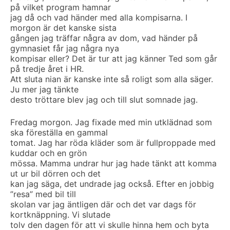
på vilket program hamnar
jag då och vad händer med alla kompisarna. I
morgon är det kanske sista
gången jag träffar några av dom, vad händer på
gymnasiet får jag några nya
kompisar eller? Det är tur att jag känner Ted som går
på tredje året i HR.
Att sluta nian är kanske inte så roligt som alla säger.
Ju mer jag tänkte
desto tröttare blev jag och till slut somnade jag.
Fredag morgon. Jag fixade med min utklädnad som
ska föreställa en gammal
tomat. Jag har röda kläder som är fullproppade med
kuddar och en grön
mössa. Mamma undrar hur jag hade tänkt att komma
ut ur bil dörren och det
kan jag säga, det undrade jag också. Efter en jobbig
”resa” med bil till
skolan var jag äntligen där och det var dags för
kortknäppning. Vi slutade
tolv den dagen för att vi skulle hinna hem och byta