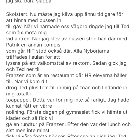
jag ska bara slappa.
Skolstart. Nu måste jag kliva upp ännu tidigare för
att hinna med bussen in
till gäv. När vi närmade oss Vägbro ringde jag till Ted
som fix möta mig
vid antren. När jag klev av bussen stod han där med
Patrik en annan kompis
som går HIT stod också där. Alla Nybörjarna
träffades i aulan för att
lyssna på ett välkomsttal av rektorn. Sedan gick jag
och Ted ner till
Franzen som är en restaurant där HR eleverna håller
till. När vi kom dit
drog Ted plus fem till in mig på toan och lindande in
mig totalt i
toapapper. Detta var för mig inte så farligt. Jag hade
kunnat fått en värre
nollning. Första dagen på gymnasiet fick vi hämta ut
kläder och så fick vi
gå en rundtur på Franzen. Efter den var det lunch och
sist men inte minst
fick vi våra första böcker. Efter skolan gick jag, Ted