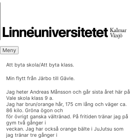
Skip
Skrivbanken
to
content
Meny
Att byta skola/Att byta klass.
Min flytt från Järbo till Gävle.
Jag heter Andreas Månsson och går sista året här på
Vale skola klass 9 a.
Jag har brun/orange hår, 175 cm lång och väger ca.
86 kilo. Gröna ögon och
för övrigt ganska vältränad. På fritiden tränar jag på
gym två gånger i
veckan. Jag har också orange bälte i JuJutsu som
jag tränar tre gånger i