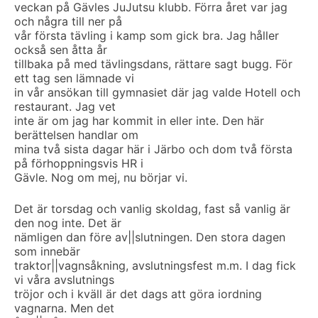
veckan på Gävles JuJutsu klubb. Förra året var jag
och några till ner på
vår första tävling i kamp som gick bra. Jag håller
också sen åtta år
tillbaka på med tävlingsdans, rättare sagt bugg. För
ett tag sen lämnade vi
in vår ansökan till gymnasiet där jag valde Hotell och
restaurant. Jag vet
inte är om jag har kommit in eller inte. Den här
berättelsen handlar om
mina två sista dagar här i Järbo och dom två första
på förhoppningsvis HR i
Gävle. Nog om mej, nu börjar vi.
Det är torsdag och vanlig skoldag, fast så vanlig är
den nog inte. Det är
nämligen dan före av||slutningen. Den stora dagen
som innebär
traktor||vagnsåkning, avslutningsfest m.m. I dag fick
vi våra avslutnings
tröjor och i kväll är det dags att göra iordning
vagnarna. Men det