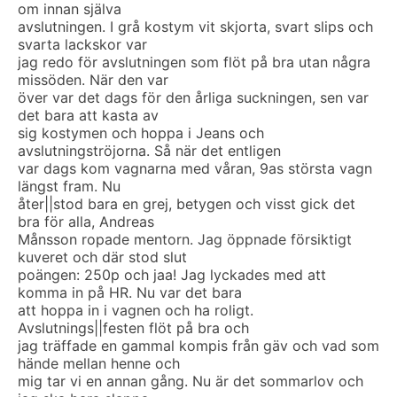
om innan själva
avslutningen. I grå kostym vit skjorta, svart slips och
svarta lackskor var
jag redo för avslutningen som flöt på bra utan några
missöden. När den var
över var det dags för den årliga suckningen, sen var
det bara att kasta av
sig kostymen och hoppa i Jeans och
avslutningströjorna. Så när det entligen
var dags kom vagnarna med våran, 9as största vagn
längst fram. Nu
åter||stod bara en grej, betygen och visst gick det
bra för alla, Andreas
Månsson ropade mentorn. Jag öppnade försiktigt
kuveret och där stod slut
poängen: 250p och jaa! Jag lyckades med att
komma in på HR. Nu var det bara
att hoppa in i vagnen och ha roligt.
Avslutnings||festen flöt på bra och
jag träffade en gammal kompis från gäv och vad som
hände mellan henne och
mig tar vi en annan gång. Nu är det sommarlov och