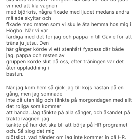
vi med att klä vagnen
med björkris, några fixade med ljudet medans andra
målade skyltar och
fixade med maten som vi skulle äta hemma hos mig i
Högbo. När vi var
färdiga med det for jag och pappa in till Gävle för att
träna ju jutsu. Den
här gånger körde vi ett stenhårt fyspass där både
jag, pappa och resten av
gruppen körde slut på oss, efter träningen var det
åter uppladdning i
bastun.
När jag kom hem så gick jag till kojs nästan på en
gång, men jag somnade
inte då utan låg och tänkte på morgondagen med allt
det roliga som kommer
att hända. Jag tänkte på alla sånger, och åkandet på
traktorvagnen, jag
tänkte på hur det ska bli att börja på HR programet
och. Så slog det mig
plötsligt, vad händer om jag inte kommer in på HR,