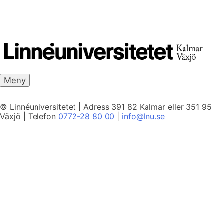
Skip
Skrivbanken
to
content
Meny
© Linnéuniversitetet
|
Adress 391 82 Kalmar eller 351 95
Växjö
|
Telefon
0772-28 80 00
|
info@lnu.se