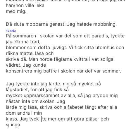
han/hon ville leka
med mig.
Då sluta mobbarna genast. Jag hatade mobbning.
ny sida
På sommaren i skolan var det som ett paradis, tyckte
jag. Gröna träd,
blommor som dofta ljuvligt. Vi fick sitta utomhus och
räkna matte, läsa och
skriva då. Man hörde fåglarna kvittra i vet soliga
vädret. Jag kunde
konsentrera mig bättre i skolan när det var sommar.
Jag tyckte inte jag lärde mig så mycket på
lågstadiet, för att jag fick så
mycket uppmärksamhet av alla, så jag brydde mig
nästan inte om skolan. Jag
lärde mig läsa, skriva och alfabetet långt efter alla
dom andra i min
klass. Jag tyck-|te mer om att göra pjäser och
sjunga.