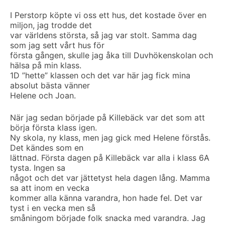
I Perstorp köpte vi oss ett hus, det kostade över en
miljon, jag trodde det
var världens största, så jag var stolt. Samma dag
som jag sett vårt hus för
första gången, skulle jag åka till Duvhökenskolan och
hälsa på min klass.
1D ”hette” klassen och det var här jag fick mina
absolut bästa vänner
Helene och Joan.
När jag sedan började på Killebäck var det som att
börja första klass igen.
Ny skola, ny klass, men jag gick med Helene förstås.
Det kändes som en
lättnad. Första dagen på Killebäck var alla i klass 6A
tysta. Ingen sa
något och det var jättetyst hela dagen lång. Mamma
sa att inom en vecka
kommer alla känna varandra, hon hade fel. Det var
tyst i en vecka men så
småningom började folk snacka med varandra. Jag