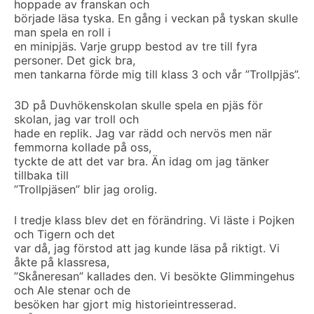
hoppade av franskan och
började läsa tyska. En gång i veckan på tyskan skulle
man spela en roll i
en minipjäs. Varje grupp bestod av tre till fyra
personer. Det gick bra,
men tankarna förde mig till klass 3 och vår ”Trollpjäs”.
3D på Duvhökenskolan skulle spela en pjäs för
skolan, jag var troll och
hade en replik. Jag var rädd och nervös men när
femmorna kollade på oss,
tyckte de att det var bra. Än idag om jag tänker
tillbaka till
”Trollpjäsen” blir jag orolig.
I tredje klass blev det en förändring. Vi läste i Pojken
och Tigern och det
var då, jag förstod att jag kunde läsa på riktigt. Vi
åkte på klassresa,
”Skåneresan” kallades den. Vi besökte Glimmingehus
och Ale stenar och de
besöken har gjort mig historieintresserad.