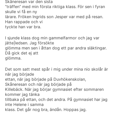
Skåneresan var den sista
”träffen” med min första riktiga klass. För sen i fyran
skulle vi få en ny
lärare. Fröken Ingrids son Jesper var med på resan.
Han rappade och vi
tyckte han var bra.
I sjunde klass dog min gammelfarmor och jag var
jätte|ledsen. Jag försökte
glömma men sen i åttan dog ett par andra släktingar.
Då gick det ej att
glömma.
Det som satt mest spår i mig under mina nio skolår är
när jag började
ettan, när jag började på Duvhökenskolan,
Skåneresan och när jag började på
Killebäck. När jag börjar gymnasiet efter sommaren
kommer jag tänka
tillbaka på ettan, och det andra. På gymnasiet har jag
inte Helene i samma
klass. Det går nog bra, ändån. Hoppas jag.