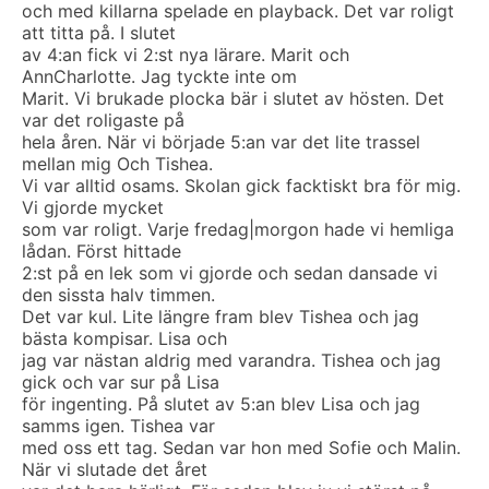
och med killarna spelade en playback. Det var roligt
att titta på. I slutet
av 4:an fick vi 2:st nya lärare. Marit och
AnnCharlotte. Jag tyckte inte om
Marit. Vi brukade plocka bär i slutet av hösten. Det
var det roligaste på
hela åren. När vi började 5:an var det lite trassel
mellan mig Och Tishea.
Vi var alltid osams. Skolan gick facktiskt bra för mig.
Vi gjorde mycket
som var roligt. Varje fredag|morgon hade vi hemliga
lådan. Först hittade
2:st på en lek som vi gjorde och sedan dansade vi
den sissta halv timmen.
Det var kul. Lite längre fram blev Tishea och jag
bästa kompisar. Lisa och
jag var nästan aldrig med varandra. Tishea och jag
gick och var sur på Lisa
för ingenting. På slutet av 5:an blev Lisa och jag
samms igen. Tishea var
med oss ett tag. Sedan var hon med Sofie och Malin.
När vi slutade det året