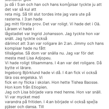
ju då i 5:an och han och hans kom|pisar tyckte ju att
det var så kul att
reta mig. Så till slut tordes inte jag vara ute på
rasterna. I 3:an hade
jag mitt första prov. Det var roligt. Vi hade det i Oä.
Läraen vi hade i
lågstadiet var Ingrid Johansson. Jag tyckte hon var
snäll. Jag tyckte också
därimot att 3:an var roligare än 2:an. Jimmy och hans
kompisar hade nu fått
tillsägelse. Så dom var snälla nu. Jag var för det
mesta med Lisa Adjopeu.
Vi hade roligt tillsammans. I 4:an var det roligare. Då
bytte vi lärare.
Ingeborg Björklund hade vi då. I 4:an fick vi också
lära oss engelska. Vi
fick en ny flicka i skolan. Hon hette Tishea Baosse.
Hon kom från Etiopien.
Jag och Lisa började vara med henne. Hon var snäll.
Vi var mycket med
varandra på fritiden. I 4:an började vi också spe|la
pjäser och dansa. Till