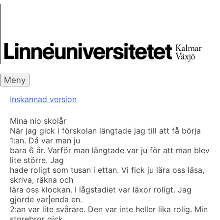
Skip
Skrivbanken
to
content
Meny
Inskannad version
Mina nio skolår
När jag gick i förskolan längtade jag till att få börja
1:an. Då var man ju
bara 6 år. Varför man längtade var ju för att man blev
lite större. Jag
hade roligt som tusan i ettan. Vi fick ju lära oss läsa,
skriva, räkna och
lära oss klockan. I lågstadiet var läxor roligt. Jag
gjorde var|enda en.
2:an var lite svårare. Den var inte heller lika rolig. Min
storebror gick