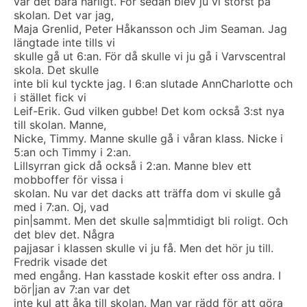
var det bara härligt. För sedan blev ju vi störst på
skolan. Det var jag,
Maja Grenlid, Peter Håkansson och Jim Seaman. Jag
längtade inte tills vi
skulle gå ut 6:an. För då skulle vi ju gå i Varvscentral
skola. Det skulle
inte bli kul tyckte jag. I 6:an slutade AnnCharlotte och
i stället fick vi
Leif-Erik. Gud vilken gubbe! Det kom också 3:st nya
till skolan. Manne,
Nicke, Timmy. Manne skulle gå i våran klass. Nicke i
5:an och Timmy i 2:an.
Lillsyrran gick då också i 2:an. Manne blev ett
mobboffer för vissa i
skolan. Nu var det dacks att träffa dom vi skulle gå
med i 7:an. Oj, vad
pin|sammt. Men det skulle sa|mmtidigt bli roligt. Och
det blev det. Några
pajjasar i klassen skulle vi ju få. Men det hör ju till.
Fredrik visade det
med engång. Han kasstade koskit efter oss andra. I
bör|jan av 7:an var det
inte kul att åka till skolan. Man var rädd för att göra