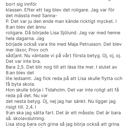
bort sig innför
klassen. Efter ett tag blev det roligare. Jag var för
det mässta med Sanna-
P. Det var ju den ende man kände ricktigt mycket. I
8:an blev det ännu
roligare. Då började Lisa Sjölund. Jag var med henne
hela dagarna. Jag
började också vara lite med Maja Petrusson. Det blev
mer läxor, Prov och
såd|ant. Nu väntade vi på vårt första betyg. Oj, oj, oj.
Det var inte bra.
Bara 2,5. Det blir nog till att läsa lite mer. I slutet av
8:an blev det
lite ledsamt. Jag fick reda på att Lisa skulle flytta och
få byta skola.
Hon skulle börja i Tidaholm. Det var inte roligt att få
reda på det. Nu var
det nesta betyg. Oj, nej jag har sänkt. Nu ligger jag
risigt till. 2,4. I
9:an ska jag sätta fart. Det är ett måsste. Det är bara
så. skolavslutning.
Lisa stog bara och grina så jag börja också att grina.