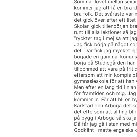
Sommar lovet mellan sexan
kommer jag att få en bra k
bra folk. Det svåraste var n
det gick över efter ett litet
Skolan gick tillenbörjan br
runt till alla lektioner så 
”ryckte” tag i mej så att ja
Jag fick börja på något so
det. Där fick jag mycket hj
började en gammal kompis t
börja på Studiegården han 
tillochmed att vara på friti
eftersom att min kompis på
gymnasieskola för att han 
Men efter en lång tid i nian
för framtiden och mig. Jag
kommer in. För att bli en 
Karlstad och Arboga det kom
det eftersom att allting bl
på bygg i Arboga så ska ja
Då får jag gå i stan med mi
Godkänt i matte engelska o