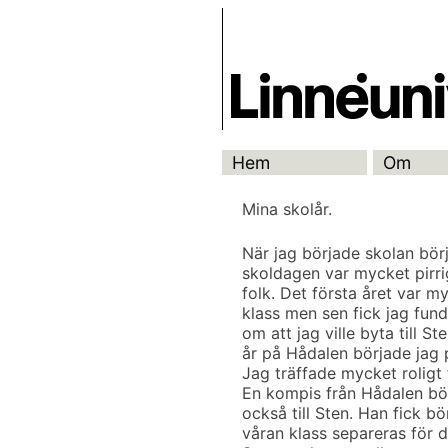
Skip
Skrivbanken
to
content
Hem
Om
Mina skolår.
När jag började skolan bör
skoldagen var mycket pirri
folk. Det första året var m
klass men sen fick jag fun
om att jag ville byta till 
år på Hådalen började jag p
Jag träffade mycket roligt
En kompis från Hådalen bör
också till Sten. Han fick bö
våran klass separeras för d