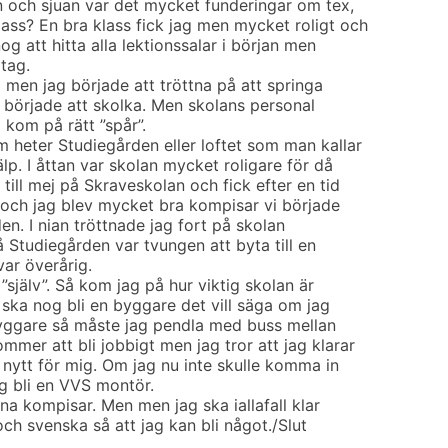
 och sjuan var det mycket funderingar om tex,
lass? En bra klass fick jag men mycket roligt och
og att hitta alla lektionssalar i början men
 tag.
a men jag började att tröttna på att springa
jag började att skolka. Men skolans personal
g kom på rätt ”spår”.
m heter Studiegården eller loftet som man kallar
älp. I åttan var skolan mycket roligare för då
ill mej på Skraveskolan och fick efter en tid
och jag blev mycket bra kompisar vi började
den. I nian tröttnade jag fort på skolan
 Studiegården var tvungen att byta till en
var överårig.
 ”själv”. Så kom jag på hur viktig skolan är
 ska nog bli en byggare det vill säga om jag
byggare så måste jag pendla med buss mellan
mer att bli jobbigt men jag tror att jag klarar
ir nytt för mig. Om jag nu inte skulle komma in
g bli en VVS montör.
na kompisar. Men men jag ska iallafall klar
ch svenska så att jag kan bli något./Slut