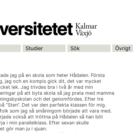
Studier
Sök
Övrigt
jade jag på en skola som heter Hådalen. Första
g, jag och en kompis gick dit, det var mycket
ycket lek. Jag trivdes bra i två år med min
deringar på att byta skola så jag prata med mamma
Steningsbyskolan och det genomfördes. Efter tre
å ”Sten”. Det var den perfekta klassen för mig.
 folk som jag så småningom började att vara med.
jade också att tröttna på Hådalen så han böt
rja i min parallelklass. Efter sexan skulle
et gör man ju i sjuan.