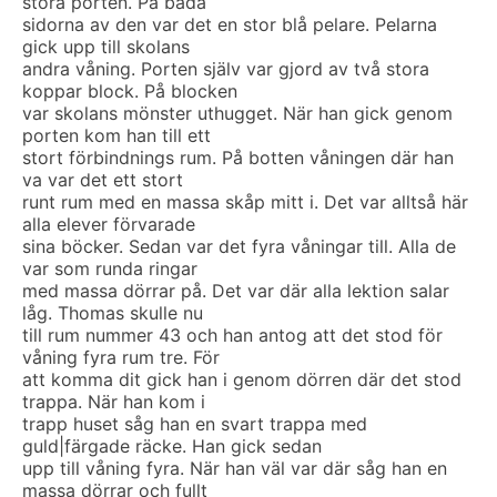
stora porten. På båda
sidorna av den var det en stor blå pelare. Pelarna
gick upp till skolans
andra våning. Porten själv var gjord av två stora
koppar block. På blocken
var skolans mönster uthugget. När han gick genom
porten kom han till ett
stort förbindnings rum. På botten våningen där han
va var det ett stort
runt rum med en massa skåp mitt i. Det var alltså här
alla elever förvarade
sina böcker. Sedan var det fyra våningar till. Alla de
var som runda ringar
med massa dörrar på. Det var där alla lektion salar
låg. Thomas skulle nu
till rum nummer 43 och han antog att det stod för
våning fyra rum tre. För
att komma dit gick han i genom dörren där det stod
trappa. När han kom i
trapp huset såg han en svart trappa med
guld|färgade räcke. Han gick sedan
upp till våning fyra. När han väl var där såg han en
massa dörrar och fullt