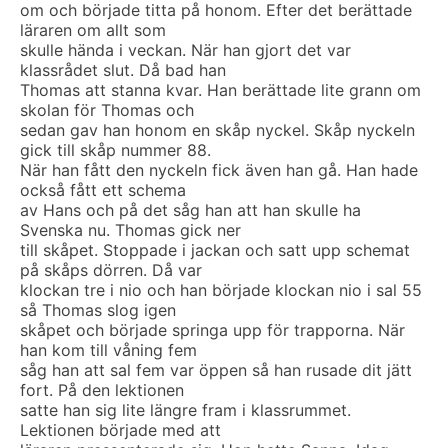
om och började titta på honom. Efter det berättade
läraren om allt som
skulle hända i veckan. När han gjort det var
klassrådet slut. Då bad han
Thomas att stanna kvar. Han berättade lite grann om
skolan för Thomas och
sedan gav han honom en skåp nyckel. Skåp nyckeln
gick till skåp nummer 88.
När han fått den nyckeln fick även han gå. Han hade
också fått ett schema
av Hans och på det såg han att han skulle ha
Svenska nu. Thomas gick ner
till skåpet. Stoppade i jackan och satt upp schemat
på skåps dörren. Då var
klockan tre i nio och han började klockan nio i sal 55
så Thomas slog igen
skåpet och började springa upp för trapporna. När
han kom till våning fem
såg han att sal fem var öppen så han rusade dit jätt
fort. På den lektionen
satte han sig lite längre fram i klassrummet.
Lektionen började med att