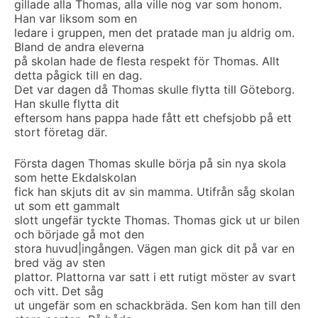
gillade alla Thomas, alla ville nog var som honom.
Han var liksom som en
ledare i gruppen, men det pratade man ju aldrig om.
Bland de andra eleverna
på skolan hade de flesta respekt för Thomas. Allt
detta pågick till en dag.
Det var dagen då Thomas skulle flytta till Göteborg.
Han skulle flytta dit
eftersom hans pappa hade fått ett chefsjobb på ett
stort företag där.
Första dagen Thomas skulle börja på sin nya skola
som hette Ekdalskolan
fick han skjuts dit av sin mamma. Utifrån såg skolan
ut som ett gammalt
slott ungefär tyckte Thomas. Thomas gick ut ur bilen
och började gå mot den
stora huvud|ingången. Vägen man gick dit på var en
bred väg av sten
plattor. Plattorna var satt i ett rutigt möster av svart
och vitt. Det såg
ut ungefär som en schackbräda. Sen kom han till den