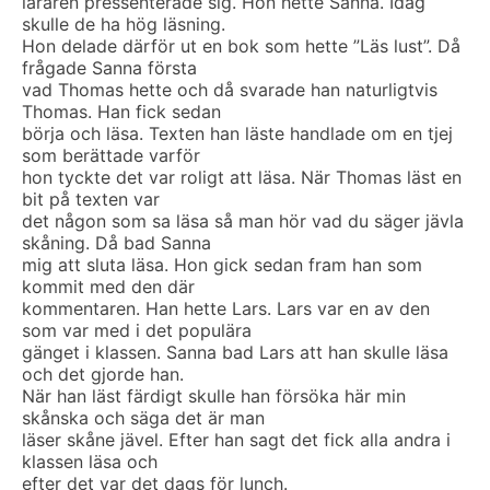
läraren pressenterade sig. Hon hette Sanna. Idag
skulle de ha hög läsning.
Hon delade därför ut en bok som hette ”Läs lust”. Då
frågade Sanna första
vad Thomas hette och då svarade han naturligtvis
Thomas. Han fick sedan
börja och läsa. Texten han läste handlade om en tjej
som berättade varför
hon tyckte det var roligt att läsa. När Thomas läst en
bit på texten var
det någon som sa läsa så man hör vad du säger jävla
skåning. Då bad Sanna
mig att sluta läsa. Hon gick sedan fram han som
kommit med den där
kommentaren. Han hette Lars. Lars var en av den
som var med i det populära
gänget i klassen. Sanna bad Lars att han skulle läsa
och det gjorde han.
När han läst färdigt skulle han försöka här min
skånska och säga det är man
läser skåne jävel. Efter han sagt det fick alla andra i
klassen läsa och
efter det var det dags för lunch.