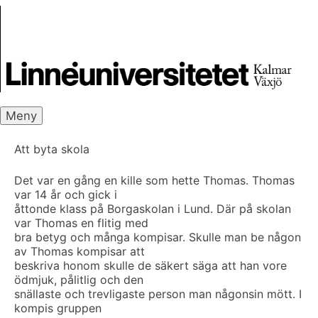
Skip
Skrivbanken
to
content
Meny
Att byta skola
Det var en gång en kille som hette Thomas. Thomas
var 14 år och gick i
åttonde klass på Borgaskolan i Lund. Där på skolan
var Thomas en flitig med
bra betyg och många kompisar. Skulle man be någon
av Thomas kompisar att
beskriva honom skulle de säkert säga att han vore
ödmjuk, pålitlig och den
snällaste och trevligaste person man någonsin mött. I
kompis gruppen