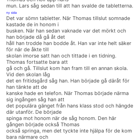
mun. Lars såg sedan till att han svalde de tabletterna.
ny sida
Det var sömn tabletter. När Thomas tillslut somnade
kastade de in honom i
busken. När han sedan vaknade var det mörkt och
han började då gå åt det
håll han trodde han bodde åt. Han var inte helt säker
för när de åkte till
skolan imorse satt han och tittade i en tidning.
Thomas fortsatte bara att
gå och gå. Tillslut kom han fram till en annan skola.
Vid den skolan låg
det en fritidsgård såg han. Han började gå däråt för
han tänkte att de
kanske hade en telefon. När Thomas började närma
sig ingången såg han att
det populära gänget från hans klass stod och hängde
där utanför. De började
spinga mot honom när de såg honom. Den här
gången började också Thomas
också springa, men det tyckte inte hjälpa för de kom
bara närmare och