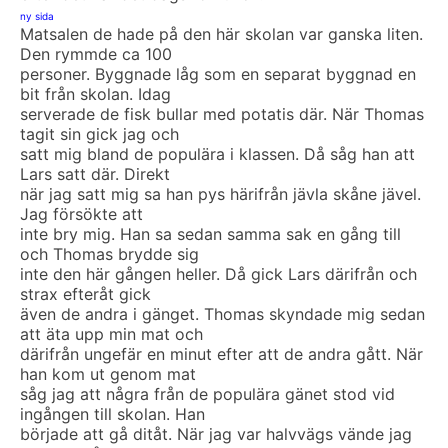
ny sida
Matsalen de hade på den här skolan var ganska liten.
Den rymmde ca 100
personer. Byggnade låg som en separat byggnad en
bit från skolan. Idag
serverade de fisk bullar med potatis där. När Thomas
tagit sin gick jag och
satt mig bland de populära i klassen. Då såg han att
Lars satt där. Direkt
när jag satt mig sa han pys härifrån jävla skåne jävel.
Jag försökte att
inte bry mig. Han sa sedan samma sak en gång till
och Thomas brydde sig
inte den här gången heller. Då gick Lars därifrån och
strax efteråt gick
även de andra i gänget. Thomas skyndade mig sedan
att äta upp min mat och
därifrån ungefär en minut efter att de andra gått. När
han kom ut genom mat
såg jag att några från de populära gänet stod vid
ingången till skolan. Han
började att gå ditåt. När jag var halvvägs vände jag