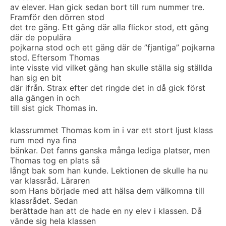
av elever. Han gick sedan bort till rum nummer tre.
Framför den dörren stod
det tre gäng. Ett gäng där alla flickor stod, ett gäng
där de populära
pojkarna stod och ett gäng där de ”fjantiga” pojkarna
stod. Eftersom Thomas
inte visste vid vilket gäng han skulle ställa sig ställda
han sig en bit
där ifrån. Strax efter det ringde det in då gick först
alla gängen in och
till sist gick Thomas in.
klassrummet Thomas kom in i var ett stort ljust klass
rum med nya fina
bänkar. Det fanns ganska många lediga platser, men
Thomas tog en plats så
långt bak som han kunde. Lektionen de skulle ha nu
var klassråd. Läraren
som Hans började med att hälsa dem välkomna till
klassrådet. Sedan
berättade han att de hade en ny elev i klassen. Då
vände sig hela klassen