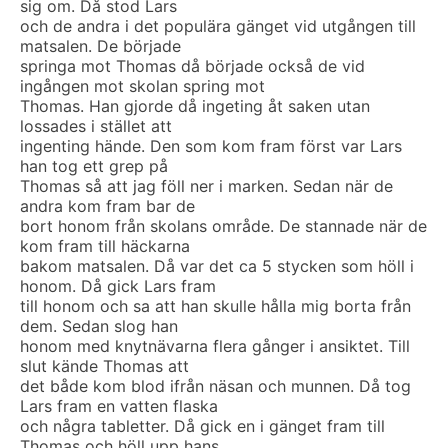
sig om. Då stod Lars
och de andra i det populära gänget vid utgången till
matsalen. De började
springa mot Thomas då började också de vid
ingången mot skolan spring mot
Thomas. Han gjorde då ingeting åt saken utan
lossades i stället att
ingenting hände. Den som kom fram först var Lars
han tog ett grep på
Thomas så att jag föll ner i marken. Sedan när de
andra kom fram bar de
bort honom från skolans område. De stannade när de
kom fram till häckarna
bakom matsalen. Då var det ca 5 stycken som höll i
honom. Då gick Lars fram
till honom och sa att han skulle hålla mig borta från
dem. Sedan slog han
honom med knytnävarna flera gånger i ansiktet. Till
slut kände Thomas att
det både kom blod ifrån näsan och munnen. Då tog
Lars fram en vatten flaska
och några tabletter. Då gick en i gänget fram till
Thomas och höll upp hans