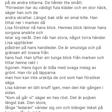
på de andra killarna. De hånler lite smått.
”Förresten har du väldigt fula kläder och en stor häck,
säger han och de
andra skrattar. Längst bak står en smal kille. Han
tittar ner i marken då
Lisa försöker nå hans blick. Hennes blick lämnar hans
sorgsna ansikte och
letar sig neråt. Den når han stora, något torra händer.
Lisa upptäcker
plåstren på hans handleder. De är smutsiga och på
gränsen att lossna från
hans hud. Han lyfter sin tunga blick från marken och
tittar henne rakt i
ögonen. Hans ögon är blåa med svaga inslag av
grönt. Han rör på läpparna
men hon kan inte urskilja de ord som han försöker
säga.
Lisa känner en lätt knuff igen, men den här gången i
sidan.
”Kom så går vi” säger en hes röst. Det är pojken
längst bak. Den store,
långe ”ledaren” vänder sig om och blänger ilsket på