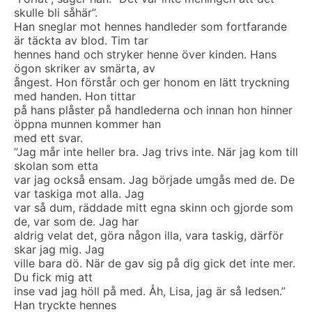
skulle bli såhär”.
Han sneglar mot hennes handleder som fortfarande
är täckta av blod. Tim tar
hennes hand och stryker henne över kinden. Hans
ögon skriker av smärta, av
ångest. Hon förstår och ger honom en lätt tryckning
med handen. Hon tittar
på hans plåster på handlederna och innan hon hinner
öppna munnen kommer han
med ett svar.
”Jag mår inte heller bra. Jag trivs inte. När jag kom till
skolan som etta
var jag också ensam. Jag började umgås med de. De
var taskiga mot alla. Jag
var så dum, räddade mitt egna skinn och gjorde som
de, var som de. Jag har
aldrig velat det, göra någon illa, vara taskig, därför
skar jag mig. Jag
ville bara dö. När de gav sig på dig gick det inte mer.
Du fick mig att
inse vad jag höll på med. Åh, Lisa, jag är så ledsen.”
Han tryckte hennes