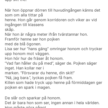
När hon öppnar dörren till huvudingången känns det
som om alla tittar på
henne. Hon går genom korridoren och viker av vid
ingången till klassens
skåp.
När hon är några meter ifrån tvärstannar hon.
Framför henne ser hon pojken
med de blå ögonen.
Lisa ser hur ”hans gäng” omringar honom och trycker
upp honom mot väggen.
Hon hör hur de fräser åt honom.
”Vad fan håller du på med”, säger de. Pojken säger
inget. Han kollar ner i
marken. ”Försvarar du henne, din skit!”
”Nä, jag bara.”, lyckas pojken få fram.
Killen som hade tryck upp henne på förmiddagen ger
pojken en spark i magen.
De slår och sparkar på honom.
Det är bara hon som ser, ingen annan i hela världen.
Hon måste göra något,