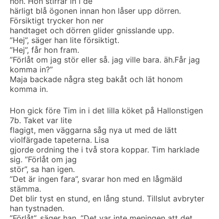
hon. Hon stirrar in i de
härligt blå ögonen innan hon låser upp dörren.
Försiktigt trycker hon ner
handtaget och dörren glider gnisslande upp.
”Hej”, säger han lite försiktigt.
”Hej”, får hon fram.
”Förlåt om jag stör eller så. jag ville bara. äh.Får jag
komma in?”
Maja backade några steg bakåt och lät honom
komma in.
Hon gick före Tim in i det lilla köket på Hallonstigen
7b. Taket var lite
flagigt, men väggarna såg nya ut med de lätt
violfärgade tapeterna. Lisa
gjorde ordning the i två stora koppar. Tim harklade
sig. ”Förlåt om jag
stör”, sa han igen.
”Det är ingen fara”, svarar hon med en lågmäld
stämma.
Det blir tyst en stund, en lång stund. Tillslut avbryter
han tystnaden.
”Förlåt”, säger han. ”Det var inte meningen att det