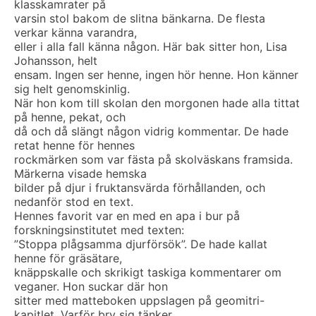
klasskamrater på
varsin stol bakom de slitna bänkarna. De flesta
verkar känna varandra,
eller i alla fall känna någon. Här bak sitter hon, Lisa
Johansson, helt
ensam. Ingen ser henne, ingen hör henne. Hon känner
sig helt genomskinlig.
När hon kom till skolan den morgonen hade alla tittat
på henne, pekat, och
då och då slängt någon vidrig kommentar. De hade
retat henne för hennes
rockmärken som var fästa på skolväskans framsida.
Märkerna visade hemska
bilder på djur i fruktansvärda förhållanden, och
nedanför stod en text.
Hennes favorit var en med en apa i bur på
forskningsinstitutet med texten:
”Stoppa plågsamma djurförsök”. De hade kallat
henne för gräsätare,
knäppskalle och skrikigt taskiga kommentarer om
veganer. Hon suckar där hon
sitter med matteboken uppslagen på geomitri-
kapitlet. Varför bry sig tänker