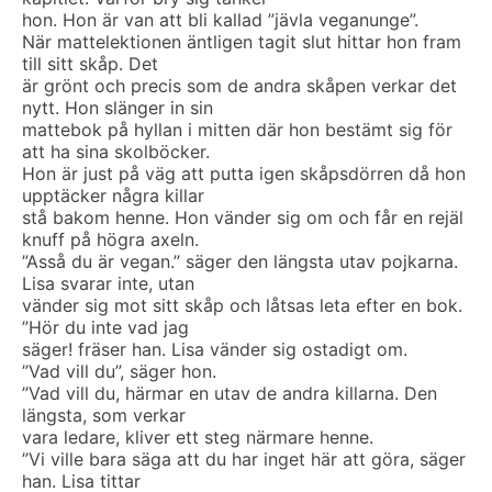
hon. Hon är van att bli kallad ”jävla veganunge”.
När mattelektionen äntligen tagit slut hittar hon fram
till sitt skåp. Det
är grönt och precis som de andra skåpen verkar det
nytt. Hon slänger in sin
mattebok på hyllan i mitten där hon bestämt sig för
att ha sina skolböcker.
Hon är just på väg att putta igen skåpsdörren då hon
upptäcker några killar
stå bakom henne. Hon vänder sig om och får en rejäl
knuff på högra axeln.
”Asså du är vegan.” säger den längsta utav pojkarna.
Lisa svarar inte, utan
vänder sig mot sitt skåp och låtsas leta efter en bok.
”Hör du inte vad jag
säger! fräser han. Lisa vänder sig ostadigt om.
”Vad vill du”, säger hon.
”Vad vill du, härmar en utav de andra killarna. Den
längsta, som verkar
vara ledare, kliver ett steg närmare henne.
”Vi ville bara säga att du har inget här att göra, säger
han. Lisa tittar