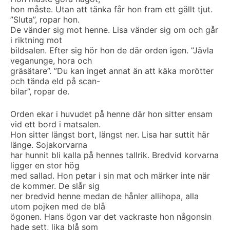
hon måste. Utan att tänka får hon fram ett gällt tjut.
”Sluta”, ropar hon.
De vänder sig mot henne. Lisa vänder sig om och går
i riktning mot
bildsalen. Efter sig hör hon de där orden igen. ”Jävla
veganunge, hora och
gräsätare”. ”Du kan inget annat än att käka morötter
och tända eld på scan-
bilar”, ropar de.
Orden ekar i huvudet på henne där hon sitter ensam
vid ett bord i matsalen.
Hon sitter längst bort, längst ner. Lisa har suttit här
länge. Sojakorvarna
har hunnit bli kalla på hennes tallrik. Bredvid korvarna
ligger en stor hög
med sallad. Hon petar i sin mat och märker inte när
de kommer. De slår sig
ner bredvid henne medan de hånler allihopa, alla
utom pojken med de blå
ögonen. Hans ögon var det vackraste hon någonsin
hade sett, lika blå som