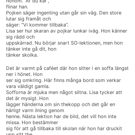
honom. ”Är du kär”,
flinar han.
Pojken säger ingenting utan går sin väg. Den store
lutar sig framåt och
säger: ”Vi kommer tillbaka”.
Lisa ser hur skaran av pojkar lunkar iväg. Hon känner
sig rädd och
uppskärrad. Nu börjar snart SO-lektionen, men hon
tänker inte gå dit, hon
tänker skolka.
Det är varmt på caféet där hon sitter i en soffa längst
ner i hönet. Hon
ser sig omkring. Här finns många bord som verkar
vara väldigt gamla.
Sofforna är mjuka men något slitna. Lisa tycker att
det är mysigt. Hon
lägger händerna om sin thekopp och det går en
härligt varm ilning genom
henne. Nästa lektion har de bild, det vill hon inte
missa. Hon bestämmer
sig för att gå tillbaka till skolan när hon har druckit
upp sitt the.