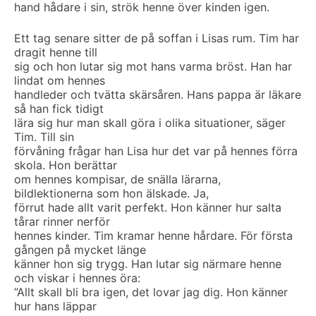
hand hådare i sin, strök henne över kinden igen.
Ett tag senare sitter de på soffan i Lisas rum. Tim har
dragit henne till
sig och hon lutar sig mot hans varma bröst. Han har
lindat om hennes
handleder och tvätta skärsåren. Hans pappa är läkare
så han fick tidigt
lära sig hur man skall göra i olika situationer, säger
Tim. Till sin
förvåning frågar han Lisa hur det var på hennes förra
skola. Hon berättar
om hennes kompisar, de snälla lärarna,
bildlektionerna som hon älskade. Ja,
förrut hade allt varit perfekt. Hon känner hur salta
tårar rinner nerför
hennes kinder. Tim kramar henne hårdare. För första
gången på mycket länge
känner hon sig trygg. Han lutar sig närmare henne
och viskar i hennes öra:
”Allt skall bli bra igen, det lovar jag dig. Hon känner
hur hans läppar