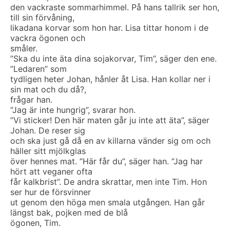
den vackraste sommarhimmel. På hans tallrik ser hon,
till sin förvåning,
likadana korvar som hon har. Lisa tittar honom i de
vackra ögonen och
småler.
”Ska du inte äta dina sojakorvar, Tim”, säger den ene.
”Ledaren” som
tydligen heter Johan, hånler åt Lisa. Han kollar ner i
sin mat och du då?,
frågar han.
”Jag är inte hungrig”, svarar hon.
”Vi sticker! Den här maten går ju inte att äta”, säger
Johan. De reser sig
och ska just gå då en av killarna vänder sig om och
häller sitt mjölkglas
över hennes mat. ”Här får du”, säger han. ”Jag har
hört att veganer ofta
får kalkbrist”. De andra skrattar, men inte Tim. Hon
ser hur de försvinner
ut genom den höga men smala utgången. Han går
längst bak, pojken med de blå
ögonen, Tim.