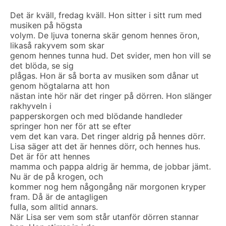
Det är kväll, fredag kväll. Hon sitter i sitt rum med
musiken på högsta
volym. De ljuva tonerna skär genom hennes öron,
likaså rakyvem som skar
genom hennes tunna hud. Det svider, men hon vill se
det blöda, se sig
plågas. Hon är så borta av musiken som dånar ut
genom högtalarna att hon
nästan inte hör när det ringer på dörren. Hon slänger
rakhyveln i
papperskorgen och med blödande handleder
springer hon ner för att se efter
vem det kan vara. Det ringer aldrig på hennes dörr.
Lisa säger att det är hennes dörr, och hennes hus.
Det är för att hennes
mamma och pappa aldrig är hemma, de jobbar jämt.
Nu är de på krogen, och
kommer nog hem någongång när morgonen kryper
fram. Då är de antagligen
fulla, som alltid annars.
När Lisa ser vem som står utanför dörren stannar