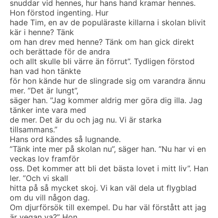
snuddar vid hennes, hur hans hand kramar hennes.
Hon förstod ingenting. Hur
hade Tim, en av de populäraste killarna i skolan blivit
kär i henne? Tänk
om han drev med henne? Tänk om han gick direkt
och berättade för de andra
och allt skulle bli värre än förrut”. Tydligen förstod
han vad hon tänkte
för hon kände hur de slingrade sig om varandra ännu
mer. ”Det är lungt”,
säger han. ”Jag kommer aldrig mer göra dig illa. Jag
tänker inte vara med
de mer. Det är du och jag nu. Vi är starka
tillsammans.”
Hans ord kändes så lugnande.
”Tänk inte mer på skolan nu”, säger han. ”Nu har vi en
veckas lov framför
oss. Det kommer att bli det bästa lovet i mitt liv”. Han
ler. ”Och vi skall
hitta på så mycket skoj. Vi kan väl dela ut flygblad
om du vill någon dag.
Om djurförsök till exempel. Du har väl förstått att jag
är vegan va?” Hon