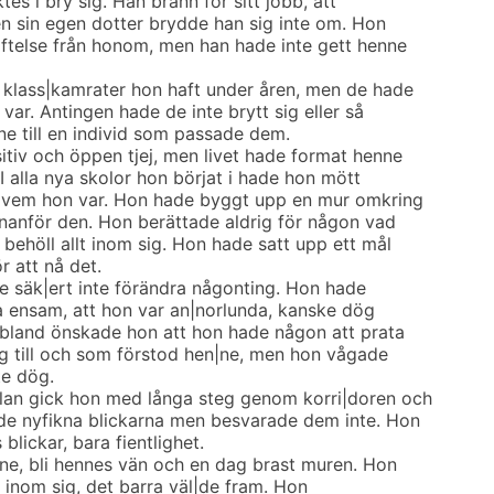
es i bry sig. Han brann för sitt jobb, att
n sin egen dotter brydde han sig inte om. Hon
ftelse från honom, men han hade inte gett henne
 klass|kamrater hon haft under åren, men de hade
var. Antingen hade de inte brytt sig eller så
e till en individ som passade dem.
itiv och öppen tjej, men livet hade format henne
n. I alla nya skolor hon börjat i hade hon mött
tt vem hon var. Hon hade byggt upp en mur omkring
nanför den. Hon berättade aldrig för någon vad
behöll allt inom sig. Hon hade satt upp ett mål
ör att nå det.
lle säk|ert inte förändra någonting. Hon hade
ra ensam, att hon var an|norlunda, kanske dög
Ibland önskade hon att hon hade någon att prata
ig till och som förstod hen|ne, men hon vågade
te dög.
olan gick hon med långa steg genom korri|doren och
 de nyfikna blickarna men besvarade dem inte. Hon
 blickar, bara fientlighet.
ne, bli hennes vän och en dag brast muren. Hon
t inom sig, det barra väl|de fram. Hon