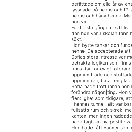
berättade om alla år av en
lyssnade på henne och först
henne och håna henne. Men
hon var.
För första gången i sitt l
den hon var. I skolan fann 
sökt.
Hon bytte tankar och fund
henne. De accepterade att 
Sofias stora intresse var m
betrakta logiken som finns i
finns där för evigt, oförän
uppmun|trade och stöttade
uppmuntran, bara ren glädje
Sofia hade trott innan hon 
förändra någon|ting. Hon v
fientlighet som tidigare, at
i hennes tunnel, allt var b
fullsatts rum och skrek, m
kanten, men ingen räddade 
hade tagit en ny, positiv v
Hon hade fått vänner som 