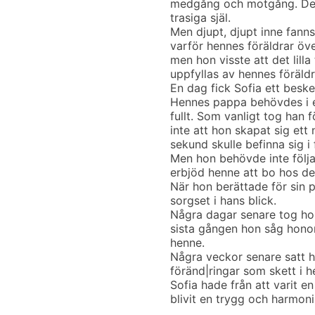
medgång och motgång. De 
trasiga själ.
Men djupt, djupt inne fann
varför hennes föräldrar öv
men hon visste att det lil
uppfyllas av hennes föräldr
En dag fick Sofia ett besk
Hennes pappa behövdes i en
fullt. Som vanligt tog han f
inte att hon skapat sig ett 
sekund skulle befinna sig i
Men hon behövde inte följ
erbjöd henne att bo hos de
När hon berättade för sin 
sorgset i hans blick.
Några dagar senare tog ho
sista gången hon såg honom
henne.
Några veckor senare satt h
föränd|ringar som skett i h
Sofia hade från att varit e
blivit en trygg och harmon