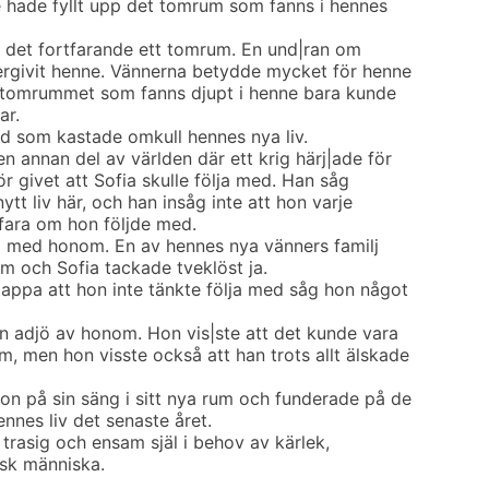
hade fyllt upp det tomrum som fanns i hennes
s det fortfarande ett tomrum. En und|ran om
ergivit henne. Vännerna betydde mycket för henne
la tomrummet som fanns djupt i henne bara kunde
ar.
ed som kastade omkull hennes nya liv.
 annan del av världen där ett krig härj|ade för
ör givet att Sofia skulle följa med. Han såg
nytt liv här, och han insåg inte att hon varje
 fara om hon följde med.
a med honom. En av hennes nya vänners familj
m och Sofia tackade tveklöst ja.
pappa att hon inte tänkte följa med såg hon något
n adjö av honom. Hon vis|ste att det kunde vara
, men hon visste också att han trots allt älskade
on på sin säng i sitt nya rum och funderade på de
ennes liv det senaste året.
n trasig och ensam själ i behov av kärlek,
isk människa.