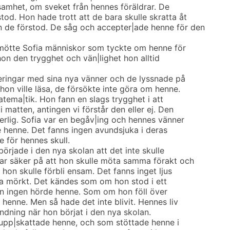
samhet, om sveket från hennes föräldrar. De
od. Hon hade trott att de bara skulle skratta åt
 de förstod. De såg och accepter|ade henne för den
iv mötte Sofia människor som tyckte om henne för
hon den trygghet och vän|lighet hon alltid
eringar med sina nya vänner och de lyssnade på
hon ville läsa, de försökte inte göra om henne.
atema|tik. Hon fann en slags trygghet i att
 matten, antingen vi förstår den eller ej. Den
derlig. Sofia var en begåv|ing och hennes vänner
 henne. Det fanns ingen avundsjuka i deras
 för hennes skull.
började i den nya skolan att det inte skulle
ar säker på att hon skulle möta samma förakt och
t hon skulle förbli ensam. Det fanns inget ljus
ara mörkt. Det kändes som om hon stod i ett
en ingen hörde henne. Som om hon föll över
henne. Men så hade det inte blivit. Hennes liv
ändning när hon börjat i den nya skolan.
upp|skattade henne, och som stöttade henne i