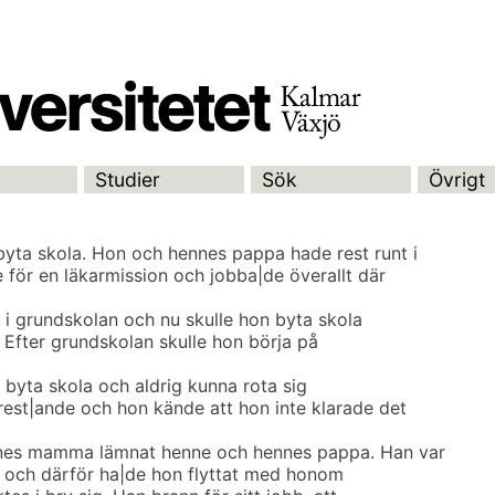
Studier
Sök
Övrigt
byta skola. Hon och hennes pappa hade rest runt i
 för en läkarmission och jobba|de överallt där
et i grundskolan och nu skulle hon byta skola
 Efter grundskolan skulle hon börja på
n byta skola och aldrig kunna rota sig
rest|ande och hon kände att hon inte klarade det
nnes mamma lämnat henne och hennes pappa. Han var
iv och därför ha|de hon flyttat med honom