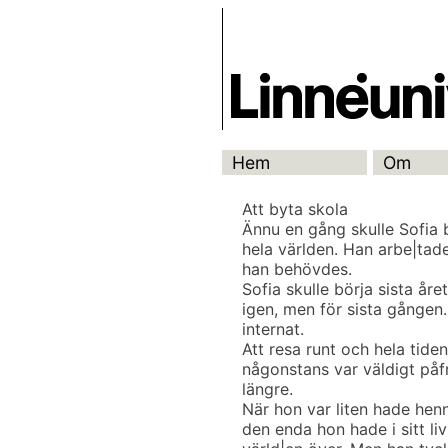
Skip
Skrivbanken
to
content
Hem
Om
Att byta skola
Ännu en gång skulle Sofia 
hela världen. Han arbe|tade
han behövdes.
Sofia skulle börja sista år
igen, men för sista gången.
internat.
Att resa runt och hela tide
någonstans var väldigt påf
längre.
När hon var liten hade he
den enda hon hade i sitt l