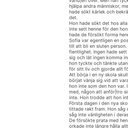
värld|en över. Men han tyckt
hjälpa andra människor, me
hade sökt kärlek och bekrä
det.
Hon hade sökt det hos alla
inte sett henne för den hon 
hade de försökt forma henn
Sofia var egentligen en pos
till att bli en sluten perso
fientlighet. Ingen hade se
sig och lät ingen komma in
hon tyckte och tänkte utan 
för sitt liv och gjorde allt f
Att börja i en ny skola sku
börjat vänja sig vid att va
hon inte som den hon var. 
med, någon att anför|tro s
inte. Hon trodde att hon in
Första dagen i den nya sk
tittade rakt fram. Hon såg
såg inte vänligheten i deras
De försökte prata med hen
orkade inte längre hålla all