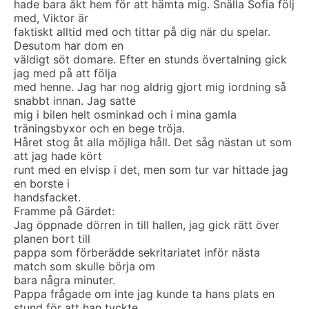
hade bara åkt hem för att hämta mig. Snälla Sofia följ
med, Viktor är
faktiskt alltid med och tittar på dig när du spelar.
Desutom har dom en
väldigt söt domare. Efter en stunds övertalning gick
jag med på att följa
med henne. Jag har nog aldrig gjort mig iordning så
snabbt innan. Jag satte
mig i bilen helt osminkad och i mina gamla
träningsbyxor och en bege tröja.
Håret stog åt alla möjliga håll. Det såg nästan ut som
att jag hade kört
runt med en elvisp i det, men som tur var hittade jag
en borste i
handsfacket.
Framme på Gärdet:
Jag öppnade dörren in till hallen, jag gick rätt över
planen bort till
pappa som förberädde sekritariatet inför nästa
match som skulle börja om
bara några minuter.
Pappa frågade om inte jag kunde ta hans plats en
stund för att han tyckte