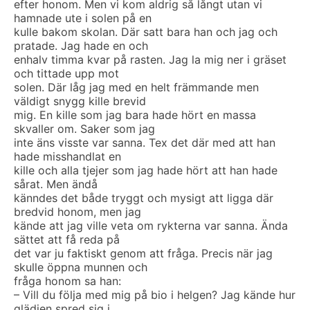
efter honom. Men vi kom aldrig så långt utan vi
hamnade ute i solen på en
kulle bakom skolan. Där satt bara han och jag och
pratade. Jag hade en och
enhalv timma kvar på rasten. Jag la mig ner i gräset
och tittade upp mot
solen. Där låg jag med en helt främmande men
väldigt snygg kille brevid
mig. En kille som jag bara hade hört en massa
skvaller om. Saker som jag
inte äns visste var sanna. Tex det där med att han
hade misshandlat en
kille och alla tjejer som jag hade hört att han hade
sårat. Men ändå
känndes det både tryggt och mysigt att ligga där
bredvid honom, men jag
kände att jag ville veta om rykterna var sanna. Ända
sättet att få reda på
det var ju faktiskt genom att fråga. Precis när jag
skulle öppna munnen och
fråga honom sa han:
– Vill du följa med mig på bio i helgen? Jag kände hur
glädjen spred sig i