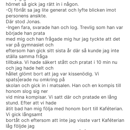
hörnet så gick jag rätt in i någon.
-Oj förlåt sa jag lite generat och lyfte blicken imot
personens ansikte.
Där stod Jonas.
-Ingen fara, svarade han och log. Trevlig som han var
började han prata
med mig och han frågade mig hur jag tyckte att det
var på gymnasiet och
eftersom han gick sitt sista år där så kunde jag inte
ställa samma fråga
tillbaka. Vi hade säkert stått och pratat i 10 min nu
och jag hade helt och
hållet glömt bort att jag var kissenödig. Vi
spats|erade nu omkring på
skolan och gick in i matsalen. Han och en kompis till
honom slog sig ner
vid mina kompisar. Vi satt där och pratade en lång
stund. Efter att vi hade
ätit bad han mig följa med honom bort till Kaféterian.
Vi gick långsamt
bortåt och eftersom att inte jag visste vart Kaféterian
låg följde jag