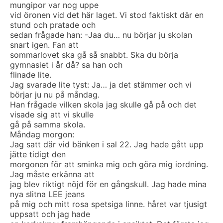
mungipor var nog uppe
vid öronen vid det här laget. Vi stod faktiskt där en
stund och pratade och
sedan frågade han: -Jaa du… nu börjar ju skolan
snart igen. Fan att
sommarlovet ska gå så snabbt. Ska du börja
gymnasiet i år då? sa han och
flinade lite.
Jag svarade lite tyst: Ja… ja det stämmer och vi
börjar ju nu på måndag.
Han frågade vilken skola jag skulle gå på och det
visade sig att vi skulle
gå på samma skola.
Måndag morgon:
Jag satt där vid bänken i sal 22. Jag hade gått upp
jätte tidigt den
morgonen för att sminka mig och göra mig iordning.
Jag måste erkänna att
jag blev riktigt nöjd för en gångskull. Jag hade mina
nya slitna LEE jeans
på mig och mitt rosa spetsiga linne. håret var tjusigt
uppsatt och jag hade