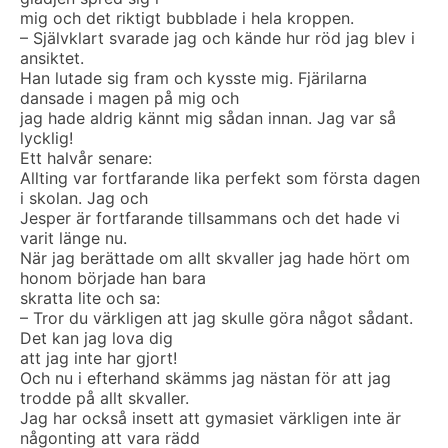
mig och det riktigt bubblade i hela kroppen.
– Självklart svarade jag och kände hur röd jag blev i
ansiktet.
Han lutade sig fram och kysste mig. Fjärilarna
dansade i magen på mig och
jag hade aldrig kännt mig sådan innan. Jag var så
lycklig!
Ett halvår senare:
Allting var fortfarande lika perfekt som första dagen
i skolan. Jag och
Jesper är fortfarande tillsammans och det hade vi
varit länge nu.
När jag berättade om allt skvaller jag hade hört om
honom började han bara
skratta lite och sa:
– Tror du värkligen att jag skulle göra något sådant.
Det kan jag lova dig
att jag inte har gjort!
Och nu i efterhand skämms jag nästan för att jag
trodde på allt skvaller.
Jag har också insett att gymasiet värkligen inte är
någonting att vara rädd