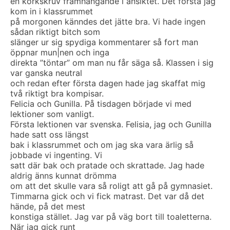
en korkskruv framhängande i ansiktet. Det första jag
kom in i klassrummet
på morgonen känndes det jätte bra. Vi hade ingen
sådan riktigt bitch som
slänger ur sig spydiga kommentarer så fort man
öppnar mun|nen och inga
direkta ”töntar” om man nu får säga så. Klassen i sig
var ganska neutral
och redan efter första dagen hade jag skaffat mig
två riktigt bra kompisar.
Felicia och Gunilla. På tisdagen började vi med
lektioner som vanligt.
Första lektionen var svenska. Felisia, jag och Gunilla
hade satt oss längst
bak i klassrummet och om jag ska vara ärlig så
jobbade vi ingenting. Vi
satt där bak och pratade och skrattade. Jag hade
aldrig änns kunnat drömma
om att det skulle vara så roligt att gå på gymnasiet.
Timmarna gick och vi fick matrast. Det var då det
hände, på det mest
konstiga stället. Jag var på väg bort till toaletterna.
När jag gick runt