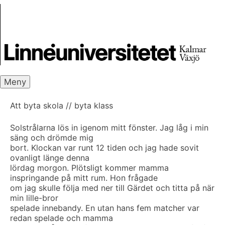
Skip
Skrivbanken
to
content
Meny
Att byta skola // byta klass
Solstrålarna lös in igenom mitt fönster. Jag låg i min
säng och drömde mig
bort. Klockan var runt 12 tiden och jag hade sovit
ovanligt länge denna
lördag morgon. Plötsligt kommer mamma
inspringande på mitt rum. Hon frågade
om jag skulle följa med ner till Gärdet och titta på när
min lille-bror
spelade innebandy. En utan hans fem matcher var
redan spelade och mamma