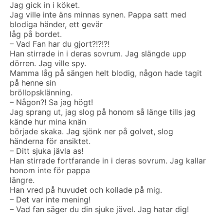
Jag gick in i köket.
Jag ville inte äns minnas synen. Pappa satt med
blodiga händer, ett gevär
låg på bordet.
– Vad Fan har du gjort?!?!?!
Han stirrade in i deras sovrum. Jag slängde upp
dörren. Jag ville spy.
Mamma låg på sängen helt blodig, någon hade tagit
på henne sin
bröllopsklänning.
– Någon?! Sa jag högt!
Jag sprang ut, jag slog på honom så länge tills jag
kände hur mina knän
började skaka. Jag sjönk ner på golvet, slog
händerna för ansiktet.
– Ditt sjuka jävla as!
Han stirrade fortfarande in i deras sovrum. Jag kallar
honom inte för pappa
längre.
Han vred på huvudet och kollade på mig.
– Det var inte mening!
– Vad fan säger du din sjuke jävel. Jag hatar dig!