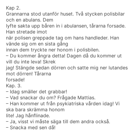
Kap 2.
Grannarna stod utanför huset. Två stycken polisbilar
och en abulans. Dem
lyfte sakta upp båren in i abulansen, tårarna forsade.
Han stretade imot
när polisen greppade tag om hans handleder. Han
vände sig om en sista gång
innan dem tryckte ner honom i polisbilen.
– Du kommer ångra detta! Dagen då du kommer ut
vill du inte leva! Skrek
jag! Stängde sedan dörren och satte mig ner lutandes
mot dörren! Tårarna
forsade!
Kap. 3.
– Idag smäller det grabbar!
– Vad snackar du om? Frågade Mattias.
– Han kommer ut från psykiatriska vården idag! Vi
ska bara skrämma honom
lite! Jag hånflinade.
– Ja, visst vi måste säga till dem andra också.
– Snacka med sen då!