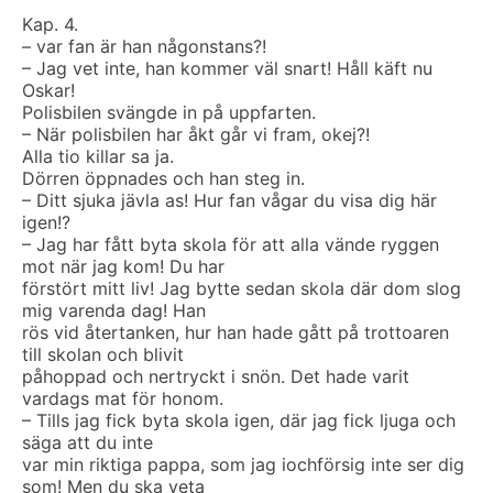
Kap. 4.
– var fan är han någonstans?!
– Jag vet inte, han kommer väl snart! Håll käft nu
Oskar!
Polisbilen svängde in på uppfarten.
– När polisbilen har åkt går vi fram, okej?!
Alla tio killar sa ja.
Dörren öppnades och han steg in.
– Ditt sjuka jävla as! Hur fan vågar du visa dig här
igen!?
– Jag har fått byta skola för att alla vände ryggen
mot när jag kom! Du har
förstört mitt liv! Jag bytte sedan skola där dom slog
mig varenda dag! Han
rös vid återtanken, hur han hade gått på trottoaren
till skolan och blivit
påhoppad och nertryckt i snön. Det hade varit
vardags mat för honom.
– Tills jag fick byta skola igen, där jag fick ljuga och
säga att du inte
var min riktiga pappa, som jag iochförsig inte ser dig
som! Men du ska veta