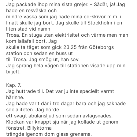
Jag packade ihop mina sista grejer. – Sådär, ja! Jag
hade en resväska och
mindre väska som jag hade mina cd-skivor m.m. i.
I natt skulle jag bort. Jag skulle till Stockholm i en
liten stad vid namn
Trosa. En stuga utan elektrisitet och värme men man
kom iallafall bort. Jag
skulle ta tåget som gick 23.25 från Göteborgs
station och sedan en buss ut
till Trosa. Jag smög ut, han sov.
Jag sprang hela vägen till stationen visade upp min
biljett.
Kap. 7.
Jag huttrade till. Det var ju inte speciellt varmt
härinne.
Jag hade varit där i tre dagar bara och jag saknade
socialiteten. Jag hörde
ett svagt abulansljud som sedan avlägsnades.
Klockan var knappt sju när jag kollade ut genom
fönstret. Billyktorna
trängde igenom dom glesa grenarna.