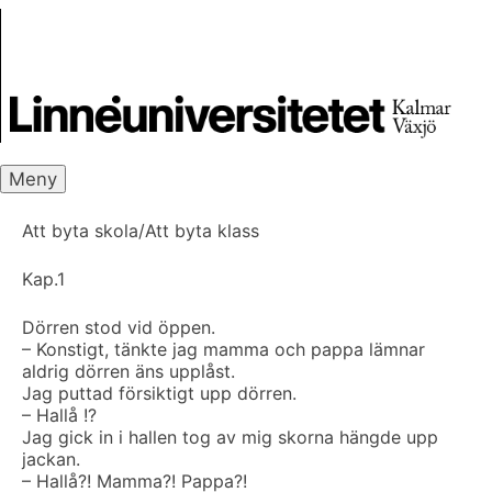
Skip
Skrivbanken
to
content
Meny
Att byta skola/Att byta klass
Kap.1
Dörren stod vid öppen.
– Konstigt, tänkte jag mamma och pappa lämnar
aldrig dörren äns upplåst.
Jag puttad försiktigt upp dörren.
– Hallå !?
Jag gick in i hallen tog av mig skorna hängde upp
jackan.
– Hallå?! Mamma?! Pappa?!