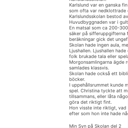
Karlslund var en ganska f
som ofta var nedklottrade 
Karlslundsskolan bestod a
Huvudbyggnaden var i gult 
En matsal som ca 200-300 e
säker på sifferuppgifterna 
beräkningar gick det ungef
Skolan hade ingen aula, men
Ljushallen. Ljushallen hade
folk brukade tala eller sp
Morgonsamlingarna ägde ru
samlades klassvis.
Skolan hade också ett bibl
böcker.
I uppehållsrummet kunde man
spel. Christina tyckte att 
tillsammans, eller låta nå
göra det riktigt fint.
Hon visste inte riktigt, v
efter som hon inte hade nå
Min Syn på Skolan del 2