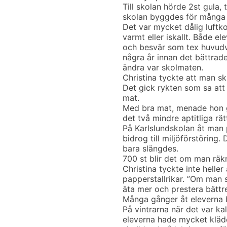
Till skolan hörde 2st gula,
skolan byggdes för många 
Det var mycket dålig luftk
varmt eller iskallt. Både e
och besvär som tex huvudvä
några år innan det bättrad
ändra var skolmaten.
Christina tyckte att man s
Det gick rykten som sa att 
mat.
Med bra mat, menade hon g
det två mindre aptitliga r
På Karlslundskolan åt man 
bidrog till miljöförstöring.
bara slängdes.
700 st blir det om man räk
Christina tyckte inte heller
papperstallrikar. ”Om man s
äta mer och prestera bättre
Många gånger åt eleverna b
På vintrarna när det var kal
eleverna hade mycket kläde