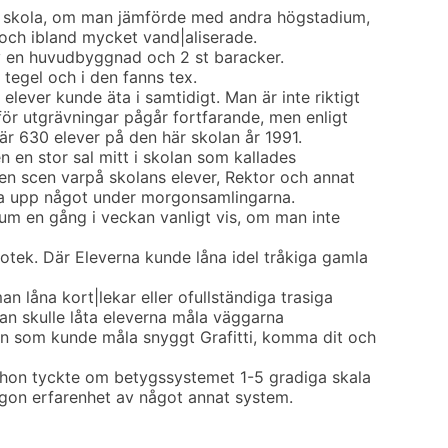
in skola, om man jämförde med andra högstadium,
och ibland mycket vand|aliserade.
v en huvudbyggnad och 2 st baracker.
tegel och i den fanns tex.
lever kunde äta i samtidigt. Man är inte riktigt
för utgrävningar pågår fortfarande, men enligt
är 630 elever på den här skolan år 1991.
 en stor sal mitt i skolan som kallades
 en scen varpå skolans elever, Rektor och annat
ela upp något under morgonsamlingarna.
m en gång i veckan vanligt vis, om man inte
iotek. Där Eleverna kunde låna idel tråkiga gamla
 låna kort|lekar eller ofullständiga trasiga
man skulle låta eleverna måla väggarna
gon som kunde måla snyggt Grafitti, komma dit och
ad hon tyckte om betygssystemet 1-5 gradiga skala
gon erfarenhet av något annat system.