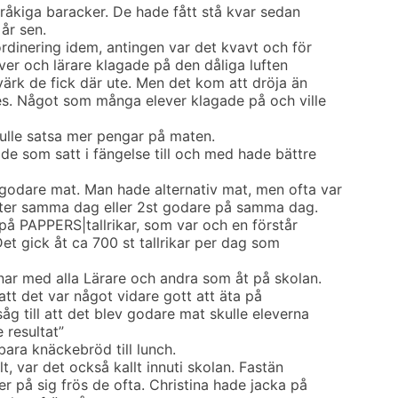
 tråkiga baracker. De hade fått stå kvar sedan
år sen.
ordinering idem, antingen var det kvavt och för
lever och lärare klagade på den dåliga luften
rk de fick där ute. Men det kom att dröja än
es. Något som många elever klagade på och ville
kulle satsa mer pengar på maten.
de som satt i fängelse till och med hade bättre
odare mat. Man hade alternativ mat, men ofta var
ätter samma dag eller 2st godare på samma dag.
på PAPPERS|tallrikar, som var och en förstår
 Det gick åt ca 700 st tallrikar per dag som
nar med alla Lärare och andra som åt på skolan.
 att det var något vidare gott att äta på
åg till att det blev godare mat skulle eleverna
 resultat”
ara knäckebröd till lunch.
lt, var det också kallt innuti skolan. Fastän
r på sig frös de ofta. Christina hade jacka på