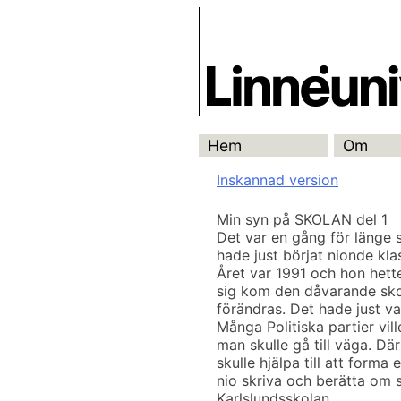
Skip
Skrivbanken
to
content
Hem
Om
Inskannad version
Min syn på SKOLAN del 1
Det var en gång för länge 
hade just börjat nionde klas
Året var 1991 och hon hette
sig kom den dåvarande skol
förändras. Det hade just va
Många Politiska partier vil
man skulle gå till väga. Dä
skulle hjälpa till att forma
nio skriva och berätta om s
Karlslundsskolan.