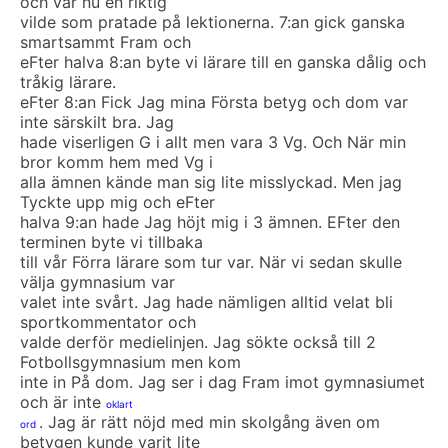
och var nu en riktig
vilde som pratade på lektionerna. 7:an gick ganska
smartsammt Fram och
eFter halva 8:an byte vi lärare till en ganska dålig och
tråkig lärare.
eFter 8:an Fick Jag mina Första betyg och dom var
inte särskilt bra. Jag
hade viserligen G i allt men vara 3 Vg. Och När min
bror komm hem med Vg i
alla ämnen kände man sig lite misslyckad. Men jag
Tyckte upp mig och eFter
halva 9:an hade Jag höjt mig i 3 ämnen. EFter den
terminen byte vi tillbaka
till vår Förra lärare som tur var. När vi sedan skulle
välja gymnasium var
valet inte svårt. Jag hade nämligen alltid velat bli
sportkommentator och
valde derför medielinjen. Jag sökte också till 2
Fotbollsgymnasium men kom
inte in På dom. Jag ser i dag Fram imot gymnasiumet
och är inte
oklart
. Jag är rätt nöjd med min skolgång även om
ord
betygen kunde varit lite