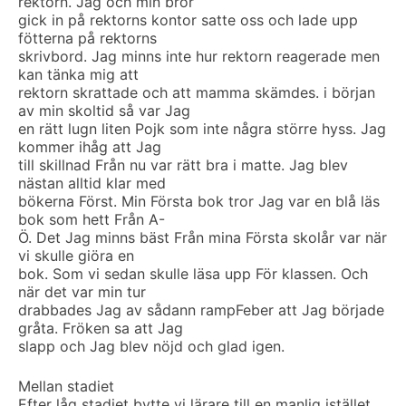
rektorn. Jag och min bror
gick in på rektorns kontor satte oss och lade upp
fötterna på rektorns
skrivbord. Jag minns inte hur rektorn reagerade men
kan tänka mig att
rektorn skrattade och att mamma skämdes. i början
av min skoltid så var Jag
en rätt lugn liten Pojk som inte några större hyss. Jag
kommer ihåg att Jag
till skillnad Från nu var rätt bra i matte. Jag blev
nästan alltid klar med
bökerna Först. Min Första bok tror Jag var en blå läs
bok som hett Från A-
Ö. Det Jag minns bäst Från mina Första skolår var när
vi skulle giöra en
bok. Som vi sedan skulle läsa upp För klassen. Och
när det var min tur
drabbades Jag av sådann rampFeber att Jag började
gråta. Fröken sa att Jag
slapp och Jag blev nöjd och glad igen.
Mellan stadiet
Efter låg stadiet bytte vi lärare till en manlig istället