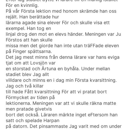
För en kvinnlig.
På vår Första lektion med honom skrämde han oss
rejält. Han berättade hur
lärarna agade sina elever För och skulle visa ett
exempel. Han tog en
linjal drog den mot en elevs händer. Meningen var Ju
Förstos att han skulle
missa men det giorde han inte utan träFFade eleven
på Finger spättsarna.
Det jag mest minns från denna lärare var hans eviga
tjat om att Lovsjön var
en storstad och Årtuna en byhåla. Under mellan
stadiet blev Jag allt
villdare och minns en i dag min Första kvarsittning.
Jag och två killar
till hade Fått kvarsittning För att vi pratat bort
Förmycket av tiden på
lektionerna. Meningen var att vi skulle räkna matte
men pratade givetvis
bort det också. Läraren märkte inget eFtersom han
satt och spelade Harpan
på datorn. Det pinsammaste Jag varit med om under