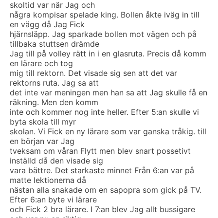
skoltid var när Jag och
några kompisar spelade king. Bollen åkte iväg in till
en vägg då Jag Fick
hjärnsläpp. Jag sparkade bollen mot vägen och på
tillbaka stuttsen drämde
Jag till på volley rätt in i en glasruta. Precis då komm
en lärare och tog
mig till rektorn. Det visade sig sen att det var
rektorns ruta. Jag sa att
det inte var meningen men han sa att Jag skulle få en
räkning. Men den komm
inte och kommer nog inte heller. Efter 5:an skulle vi
byta skola till myr
skolan. Vi Fick en ny lärare som var ganska tråkig. till
en början var Jag
tveksam om våran Flytt men blev snart possetivt
inställd då den visade sig
vara bättre. Det starkaste minnet Från 6:an var på
matte lektionerna då
nästan alla snakade om en sapopra som gick på TV.
Efter 6:an byte vi lärare
och Fick 2 bra lärare. I 7:an blev Jag allt bussigare