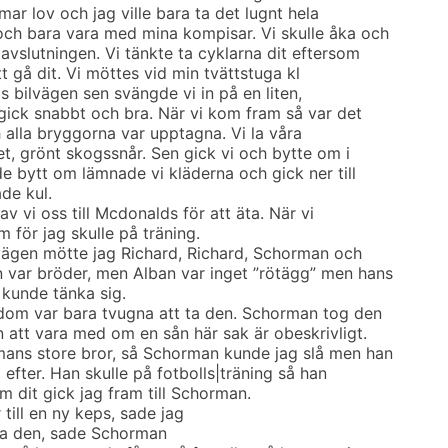
ar lov och jag ville bara ta det lugnt hela
ch bara vara med mina kompisar. Vi skulle åka och
avslutningen. Vi tänkte ta cyklarna dit eftersom
t gå dit. Vi möttes vid min tvättstuga kl
gs bilvägen sen svängde vi in på en liten,
gick snabbt och bra. När vi kom fram så var det
 alla bryggorna var upptagna. Vi la våra
tet, grönt skogssnår. Sen gick vi och bytte om i
e bytt om lämnade vi kläderna och gick ner till
de kul.
v vi oss till Mcdonalds för att äta. När vi
 för jag skulle på träning.
vägen mötte jag Richard, Richard, Schorman och
 var bröder, men Alban var inget ”rötägg” men hans
 kunde tänka sig.
dom var bara tvugna att ta den. Schorman tog den
n att vara med om en sån här sak är obeskrivligt.
mans store bror, så Schorman kunde jag slå men han
efter. Han skulle på fotbolls|träning så han
m dit gick jag fram till Schorman.
till en ny keps, sade jag
ffa den, sade Schorman