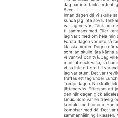
Jag har inte tänkt ordentli
över.
Innan dagen då vi skulle s
kunde jag inte sova. Tankar
var jag nervös. Tänk om de
tillsammans med. Eller kan
jag varit med om hela min s
Första dagen var inte så fa
klasskamrater. Dagen därpå 
som jag skulle lära känna a
vi var två och två. Jag vil
man inte fick välja, så ha
vi sa inte ett ord till var
jag var stum. Det var trev
träffas ett tag under Lunc
Tredje dagen. Nu skulle lek
jättenervös. Eftersom att ja
den här dagen gick alldel
Linus. Som var en trevlig oc
kontakt med honom. Han ha
kompisar med då. Det var 
sammanhållning i klassen. 