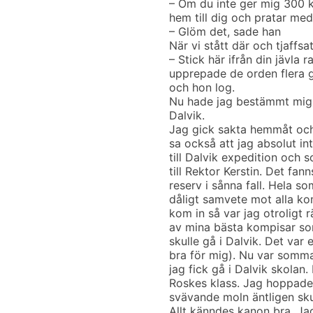
– Om du inte ger mig 300 k
hem till dig och pratar med
– Glöm det, sade han
När vi stått där och tjaffsa
– Stick här ifrån din jävla r
upprepade de orden flera 
och hon log.
Nu hade jag bestämmt mig. J
Dalvik.
Jag gick sakta hemmåt och
sa också att jag absolut in
till Dalvik expedition oc
till Rektor Kerstin. Det fa
reserv i sånna fall. Hela s
dåligt samvete mot alla ko
kom in så var jag otroligt 
av mina bästa kompisar so
skulle gå i Dalvik. Det var
bra för mig). Nu var sommar
jag fick gå i Dalvik skolan.
Roskes klass. Jag hoppade
svävande moln äntligen skull
Allt känndes kanon bra. Jag