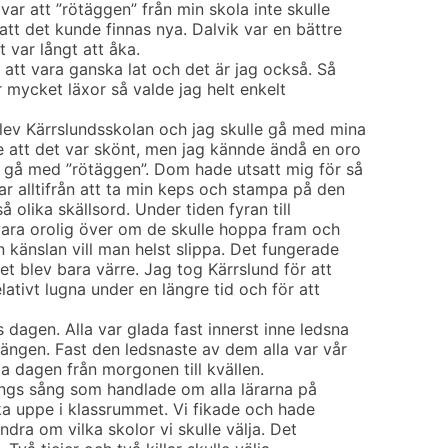
var att ”rötäggen” från min skola inte skulle
tt det kunde finnas nya. Dalvik var en bättre
t var långt att åka.
v att vara ganska lat och det är jag också. Så
r mycket läxor så valde jag helt enkelt
blev Kärrslundsskolan och jag skulle gå med mina
 att det var skönt, men jag kännde ändå en oro
tt gå med ”rötäggen”. Dom hade utsatt mig för så
ar alltifrån att ta min keps och stampa på den
å olika skällsord. Under tiden fyran till
vara orolig över om de skulle hoppa fram och
 känslan vill man helst slippa. Det fungerade
Det blev bara värre. Jag tog Kärrslund för att
elativt lugna under en längre tid och för att
dagen. Alla var glada fast innerst inne ledsna
öängen. Fast den ledsnaste av dem alla var vår
la dagen från morgonen till kvällen.
nings sång som handlade om alla lärarna på
ika uppe i klassrummet. Vi fikade och hade
ndra om vilka skolor vi skulle välja. Det