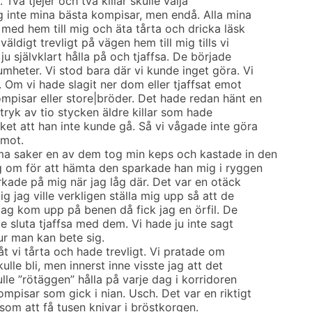
. Två tjejer och två killar skulle välja
ig inte mina bästa kompisar, men endå. Alla mina
 med hem till mig och äta tårta och dricka läsk
väldigt trevligt på vägen hem till mig tills vi
ju självklart hålla på och tjaffsa. De började
mheter. Vi stod bara där vi kunde inget göra. Vi
 Om vi hade slagit ner dom eller tjaffsat emot
mpisar eller store|bröder. Det hade redan hänt en
ryk av tio stycken äldre killar som hade
t att han inte kunde gå. Så vi vågade inte göra
emot.
ma saker en av dem tog min keps och kastade in den
g om för att hämta den sparkade han mig i ryggen
rkade på mig när jag låg där. Det var en otäck
g jag ville verkligen ställa mig upp så att de
 Jag kom upp på benen då fick jag en örfil. De
le sluta tjaffsa med dem. Vi hade ju inte sagt
hur man kan bete sig.
åt vi tårta och hade trevligt. Vi pratade om
lle bli, men innerst inne visste jag att det
ulle ”rötäggen” hålla på varje dag i korridoren
mpisar som gick i nian. Usch. Det var en riktigt
som att få tusen knivar i bröstkorgen.