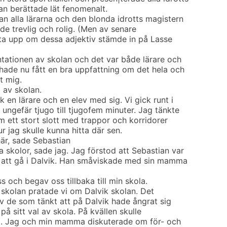
han berättade lät fenomenalt.
n alla lärarna och den blonda idrotts magistern
de trevlig och rolig. (Men av senare
e ta upp om dessa adjektiv stämde in på Lasse
ntationen av skolan och det var både lärare och
hade nu fått en bra uppfattning om det hela och
t mig.
 av skolan.
k en lärare och en elev med sig. Vi gick runt i
 ungefär tjugo till tjugofem minuter. Jag tänkte
om ett stort slott med trappor och korridorer
ur jag skulle kunna hitta där sen.
här, sade Sebastian
 skolor, sade jag. Jag förstod att Sebastian var
å att gå i Dalvik. Han småviskade med sin mamma
s och begav oss tillbaka till min skola.
ll skolan pratade vi om Dalvik skolan. Det
av de som tänkt att på Dalvik hade ångrat sig
e på sitt val av skola. På kvällen skulle
s i. Jag och min mamma diskuterade om för- och