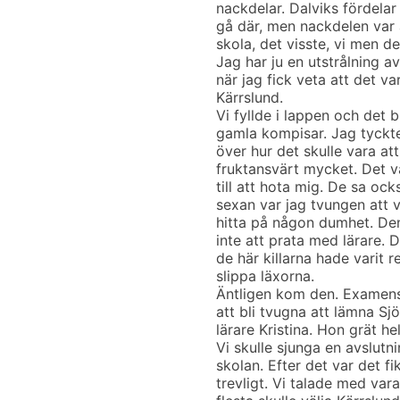
nackdelar. Dalviks fördelar 
gå där, men nackdelen var a
skola, det visste, vi men de
Jag har ju en utstrålning a
när jag fick veta att det va
Kärrslund.
Vi fyllde i lappen och det 
gamla kompisar. Jag tyckte
över hur det skulle vara a
fruktansvärt mycket. Det v
till att hota mig. De sa ocks
sexan var jag tvungen att 
hitta på någon dumhet. Den
inte att prata med lärare. 
de här killarna hade varit r
slippa läxorna.
Äntligen kom den. Examens 
att bli tvugna att lämna Sj
lärare Kristina. Hon grät he
Vi skulle sjunga en avslut
skolan. Efter det var det f
trevligt. Vi talade med vara