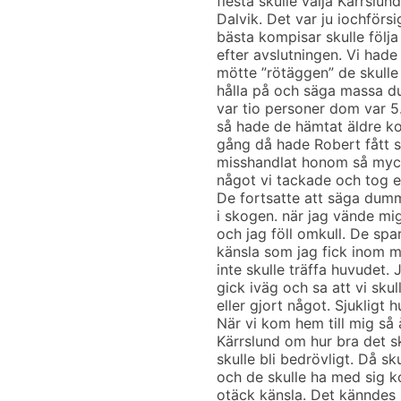
flesta skulle välja Kärrslund
Dalvik. Det var ju iochförs
bästa kompisar skulle följa
efter avslutningen. Vi hade 
mötte ”rötäggen” de skulle 
hålla på och säga massa du
var tio personer dom var 5.
så hade de hämtat äldre ko
gång då hade Robert fått st
misshandlat honom så mycke
något vi tackade och tog 
De fortsatte att säga dum
i skogen. när jag vände mi
och jag föll omkull. De spa
känsla som jag fick inom mi
inte skulle träffa huvudet.
gick iväg och sa att vi skul
eller gjort något. Sjukligt 
När vi kom hem till mig så 
Kärrslund om hur bra det sku
skulle bli bedrövligt. Då sk
och de skulle ha med sig ko
otäck känsla. Det känndes 