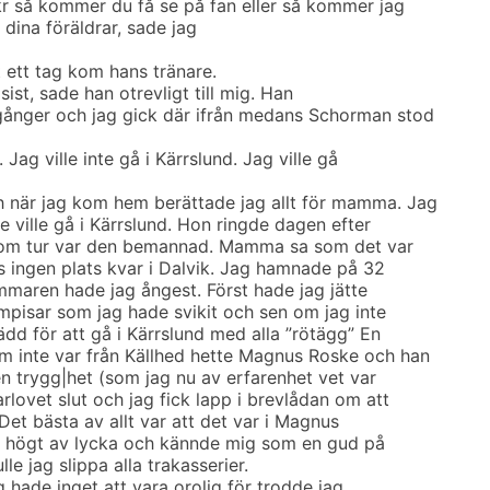
r så kommer du få se på fan eller så kommer jag
 dina föräldrar, sade jag
t ett tag kom hans tränare.
asist, sade han otrevligt till mig. Han
gånger och jag gick där ifrån medans Schorman stod
ag ville inte gå i Kärrslund. Jag ville gå
 när jag kom hem berättade jag allt för mamma. Jag
te ville gå i Kärrslund. Hon ringde dagen efter
h som tur var den bemannad. Mamma sa som det var
nns ingen plats kvar i Dalvik. Jag hamnade på 32
ommaren hade jag ångest. Först hade jag jätte
mpisar som jag hade svikit och sen om jag inte
rädd för att gå i Kärrslund med alla ”rötägg” En
m inte var från Källhed hette Magnus Roske och han
 en trygg|het (som jag nu av erfarenhet vet var
lovet slut och jag fick lapp i brevlådan om att
 Det bästa av allt var att det var i Magnus
 högt av lycka och kännde mig som en gud på
e jag slippa alla trakasserier.
 hade inget att vara orolig för trodde jag.