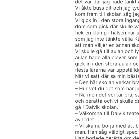
det var där jag hade tänkt 
Vi åkte buss dit och jag tyc
kom fram till skolan såg j
Vi gick in i den stora ing
dom som gick där skulle va
fick en klump i halsen när 
som jag inte tänkte välja Kär
att man väljer en annan sko
Vi skulle gå till aulan och 
aulan hade alla elever som 
gick in i den stora aulan o
flesta lärarna var uppställd
När vi satt där sa min bäs
– Den här skolan verkar bra
– Hur vet du det som har ju
– Nä men det verkar bra, sa
och berätta och vi skulle d
gå i Dalvik skolan.
– Välkomna till Dalvik teate
av ledet.
– Vi ska nu börja med att 
man. Han såg väldigt speci
Han började berätta om den