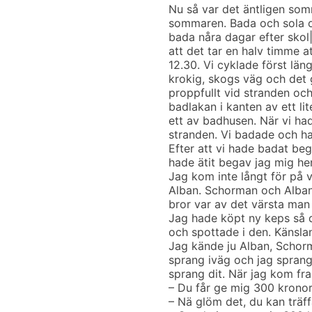
Nu så var det äntligen somm
sommaren. Bada och sola o
bada nåra dagar efter skol|
att det tar en halv timme at
12.30. Vi cyklade först län
krokig, skogs väg och det 
proppfullt vid stranden och
badlakan i kanten av ett li
ett av badhusen. När vi had
stranden. Vi badade och ha
Efter att vi hade badat bega
hade ätit begav jag mig hem
Jag kom inte långt för på 
Alban. Schorman och Alban
bror var av det värsta man
Jag hade köpt ny keps så 
och spottade i den. Känsla
Jag kände ju Alban, Schor
sprang iväg och jag sprang 
sprang dit. När jag kom fra
– Du får ge mig 300 kronor 
– Nä glöm det, du kan trä