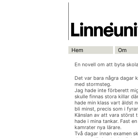
Skip
Skrivbanken
to
content
Hem
Om
En novell om att byta skol
Det var bara några dagar 
med stormsteg.
Jag hade inte förberett mig
skulle finnas stora killar 
hade min klass vart äldst nu
bli minst, precis som i fyran
Känslan av att vara störst t
hade i mina tankar. Fast en
kamrater nya lärare.
Två dagar innan examen sku