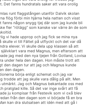
gt. Det fanns hundratals saker att vara orolig
amlas runt flaggstången utanför Dalvik skolan
na flög förbi min hjärna hela natten och visst
t fanns någon snygg tjej där som jag kunde bli
ske fler ”rötägg” som kanske var värre än de som
koltid.
rlig vi hade upprop och jag fick se mina nya
skulle vi till Fältet på utflyckt och det var då
ndra elever. Vi skulle dela upp klassen så att
le självklart vara med Magnus, men eftersom att
mnade jag med den nya tjejen från Gotland, Lovisa
andra under hela den dagen. Hon måste trott att
ligt den dagen tur att jag och Magnus kunde
hen den dagen.
tionerna börja enligt schemat och jag var
g trodde att jag skulle vara dålig på allt. Men
es utmärkt. Jag och Magnus bekantade oss med
h pratglad kille. Så det var inge svårt att få
de ju kompisar från Festevik som vi oxå blev
redan från den dagen som vi började få en bra
Man kan dra slutsatsen att idén med att gå i