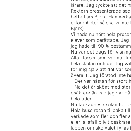
lärare. Jag tyckte att det 
Rektorn pressenterade seda
hette Lars Björk. Han verka
erfarenheter så ska vi int
Björk)
Vi hade nu hört hela prese
elever som berättade. Jag 
jag hade till 90 % bestämm
Nu var det dags för visning
Alla klasser som var där fic
hela skolan och det tog väl
för mig själv att det var s
överallt. Jag förstod inte h
– Det var nästan för stort 
– Nä det är skönt med stora
osäkrare än vad jag var p
hela tiden.
Nu tackade vi skolan för os
Hela buss resan tillbaka ti
verkade som fler och fler 
eller iallafall blivit osäkrar
lappen om skolvalet fylla