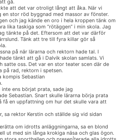
att gå.
kte att det var otroligt långt att åka. När vi
ag en stor röd byggnad med massor av fönster.
ången och jag kände en oro i hela kroppen tänk om
ra lika taskiga som ”rötäggen” i min skola. Jag
jag tänkte på det. Eftersom att det var därför
rslund. Tänk att tre till fyra killar gör så
la.
lyssna på när lärarna och rektorn hade tal. I
hade tänkt att gå i Dalvik skolan samlats. Vi
ch satte oss. Det var en stor teater scen där de
a på rad, rektorn i spetsen.
ta kompis Sebastian
.
 inte ens börjat prata, sade jag
de Sebastian. Snart skulle lärarna börja prata
å få en uppfattning om hur det skulle vara att
r, sa rektor Kerstin och ställde sig vid sidan
berätta om idrotts anläggningarna, sa en blond
ell ut med sin långa krokiga näsa och glas ögon.
 stora sporthallen och presen|terade alla idrotts