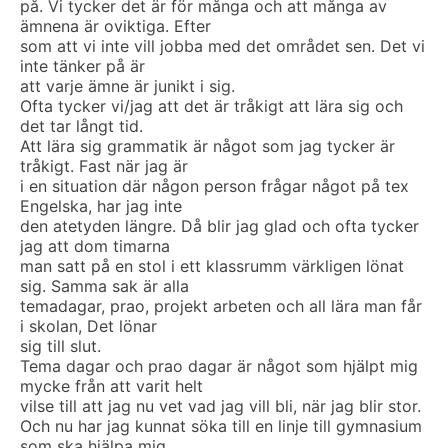
på. Vi tycker det är för många och att många av
ämnena är oviktiga. Efter
som att vi inte vill jobba med det området sen. Det vi
inte tänker på är
att varje ämne är junikt i sig.
Ofta tycker vi/jag att det är tråkigt att lära sig och
det tar långt tid.
Att lära sig grammatik är något som jag tycker är
tråkigt. Fast när jag är
i en situation där någon person frågar något på tex
Engelska, har jag inte
den atetyden längre. Då blir jag glad och ofta tycker
jag att dom timarna
man satt på en stol i ett klassrumm värkligen lönat
sig. Samma sak är alla
temadagar, prao, projekt arbeten och all lära man får
i skolan, Det lönar
sig till slut.
Tema dagar och prao dagar är något som hjälpt mig
mycke från att varit helt
vilse till att jag nu vet vad jag vill bli, när jag blir stor.
Och nu har jag kunnat söka till en linje till gymnasium
som ska hjälpa mig