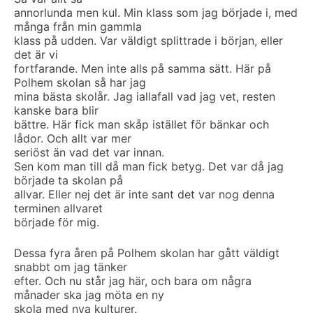
annorlunda men kul. Min klass som jag började i, med
många från min gammla
klass på udden. Var väldigt splittrade i början, eller
det är vi
fortfarande. Men inte alls på samma sätt. Här på
Polhem skolan så har jag
mina bästa skolår. Jag iallafall vad jag vet, resten
kanske bara blir
bättre. Här fick man skåp istället för bänkar och
lådor. Och allt var mer
seriöst än vad det var innan.
Sen kom man till då man fick betyg. Det var då jag
började ta skolan på
allvar. Eller nej det är inte sant det var nog denna
terminen allvaret
började för mig.
Dessa fyra åren på Polhem skolan har gått väldigt
snabbt om jag tänker
efter. Och nu står jag här, och bara om några
månader ska jag möta en ny
skola med nya kulturer.