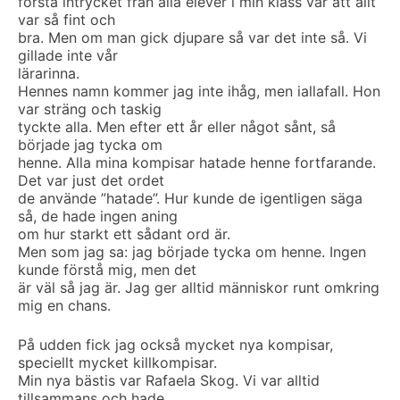
första intrycket från alla elever i min klass var att allt
var så fint och
bra. Men om man gick djupare så var det inte så. Vi
gillade inte vår
lärarinna.
Hennes namn kommer jag inte ihåg, men iallafall. Hon
var sträng och taskig
tyckte alla. Men efter ett år eller något sånt, så
började jag tycka om
henne. Alla mina kompisar hatade henne fortfarande.
Det var just det ordet
de använde ”hatade”. Hur kunde de igentligen säga
så, de hade ingen aning
om hur starkt ett sådant ord är.
Men som jag sa: jag började tycka om henne. Ingen
kunde förstå mig, men det
är väl så jag är. Jag ger alltid människor runt omkring
mig en chans.
På udden fick jag också mycket nya kompisar,
speciellt mycket killkompisar.
Min nya bästis var Rafaela Skog. Vi var alltid
tillsammans och hade