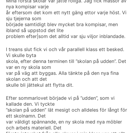
Mina första skolår var jätte roliga. Jag fick massor av
nya kompisar varje
år eftersom det kom ett nytt gäng ettor varje höst. Vi
sju tjejerna som
började samtidigt blev mycket bra kompisar, men
ibland så uppstod det lite
problem efter|som det alltid var sju viljor inblandade.
I treans slut fick vi och vår parallell klass ett besked.
Vi skulle byta
skola, efter denna terminen till ”skolan på udden”. Det
var en ny skola som
var på väg att byggas. Alla tänkte på den nya fina
skolan och att det
skulle bli jättekul att flytta dit.
Efter sommarlovet började vi på ”udden”, som vi
kallade den. Vi tyckte
”skolan på udden” lät mesigt och alldeles för långt för
ett skolnamn. Det
var väldigt spännande, en ny skola med nya möbler
och arbets materiell. Det