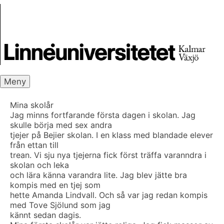
Skip
Skrivbanken
to
content
Meny
Mina skolår
Jag minns fortfarande första dagen i skolan. Jag
skulle börja med sex andra
tjejer på Bejier skolan. I en klass med blandade elever
från ettan till
trean. Vi sju nya tjejerna fick först träffa varanndra i
skolan och leka
och lära känna varandra lite. Jag blev jätte bra
kompis med en tjej som
hette Amanda Lindvall. Och så var jag redan kompis
med Tove Sjölund som jag
kännt sedan dagis.