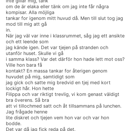
inte gillar mig, tänk
om de är elaka eller tänk om jag inte får några
kompisar. Alla möjliga
tankar for igenom mitt huvud då. Men till slut tog jag
mod till mig att gå
in.
När jag väl var inne i klassrummet, såg jag ett ansikte
och ett leende som
jag kände igen. Det var tjejen på stranden och
utanför huset. Skulle vi gå
i samma klass? Var det därför hon hade lett mot oss?
Ville hon bara få
kontakt? En massa tankar for återigen genom
huvudet på mig, samtidigt som
jag gick och satte mig bredvid en tjej med kort
lockigt hår. Hon hette
Filippa och var riktigt trevlig, vi kom genast väldigt
bra överens. Så bra
att vi tillochmed satt och åt tillsammans på lunchen.
Jag frågade henne
lite diskret och tjejen vem hon var och var hon
bodde.
Det var då jag fick reda på det.