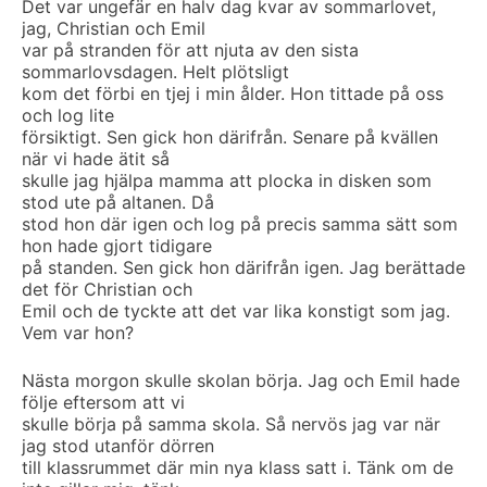
Det var ungefär en halv dag kvar av sommarlovet,
jag, Christian och Emil
var på stranden för att njuta av den sista
sommarlovsdagen. Helt plötsligt
kom det förbi en tjej i min ålder. Hon tittade på oss
och log lite
försiktigt. Sen gick hon därifrån. Senare på kvällen
när vi hade ätit så
skulle jag hjälpa mamma att plocka in disken som
stod ute på altanen. Då
stod hon där igen och log på precis samma sätt som
hon hade gjort tidigare
på standen. Sen gick hon därifrån igen. Jag berättade
det för Christian och
Emil och de tyckte att det var lika konstigt som jag.
Vem var hon?
Nästa morgon skulle skolan börja. Jag och Emil hade
följe eftersom att vi
skulle börja på samma skola. Så nervös jag var när
jag stod utanför dörren
till klassrummet där min nya klass satt i. Tänk om de