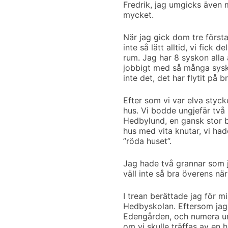
Fredrik, jag umgicks även 
mycket.
När jag gick dom tre först
inte så lätt alltid, vi fick 
rum. Jag har 8 syskon alla ä
jobbigt med så många sysko
inte det, det har flytit på br
Efter som vi var elva styck
hus. Vi bodde ungjefär två 
Hedbylund, en gansk stor b
hus med vita knutar, vi had
”röda huset”.
Jag hade två grannar som 
väll inte så bra överens när 
I trean berättade jag för mi
Hedbyskolan. Eftersom jag 
Edengården, och numera umg
om vi skulle träffas av en h