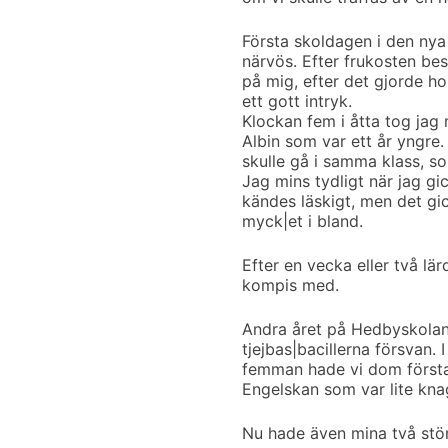
Första skoldagen i den nya 
närvös. Efter frukosten bes
på mig, efter det gjorde hon
ett gott intryk.
Klockan fem i åtta tog jag
Albin som var ett år yngre.
skulle gå i samma klass, so
Jag mins tydligt när jag gi
kändes läskigt, men det gic
myck|et i bland.
Efter en vecka eller två lä
kompis med.
Andra året på Hedbyskolan 
tjejbas|bacillerna försvan. I 
femman hade vi dom första
Engelskan som var lite knag
Nu hade även mina två stör