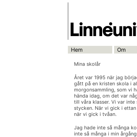
Skip
Skrivbanken
to
content
Hem
Om
Mina skolår
Året var 1995 när jag börj
gått på en kristen skola i
morgonsammling, som vi ha
hända idag, om det var någo
till våra klasser. Vi var in
stycken. När vi gick i ett
när vi gick i tvåan.
Jag hade inte så många kom
inte så många i min årgån