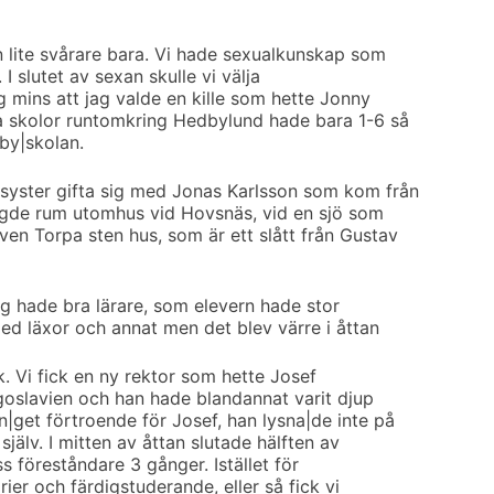
 lite svårare bara. Vi hade sexualkunskap som
 I slutet av sexan skulle vi välja
ag mins att jag valde en kille som hette Jonny
a skolor runtomkring Hedbylund hade bara 1-6 så
dby|skolan.
syster gifta sig med Jonas Karlsson som kom från
ägde rum utomhus vid Hovsnäs, vid en sjö som
ven Torpa sten hus, som är ett slått från Gustav
 jag hade bra lärare, som elevern hade stor
med läxor och annat men det blev värre i åttan
k. Vi fick en ny rektor som hette Josef
oslavien och han hade blandannat varit djup
|get förtroende för Josef, han lysna|de inte på
 själv. I mitten av åttan slutade hälften av
ass föreståndare 3 gånger. Istället för
arier och färdigstuderande, eller så fick vi