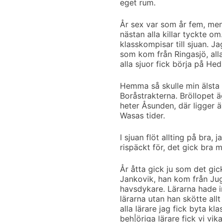
eget rum.
År sex var som år fem, men
nästan alla killar tyckte om.
klasskompisar till sjuan. J
som kom från Ringasjö, all
alla sjuor fick börja på He
Hemma så skulle min älsta 
Boråstrakterna. Bröllopet 
heter Åsunden, där ligger ä
Wasas tider.
I sjuan flöt allting på bra,
rispäckt för, det gick bra 
År åtta gick ju som det gic
Jankovik, han kom från Jug
havsdykare. Lärarna hade in
lärarna utan han skötte allt
alla lärare jag fick byta kl
beh|öriga lärare fick vi vik