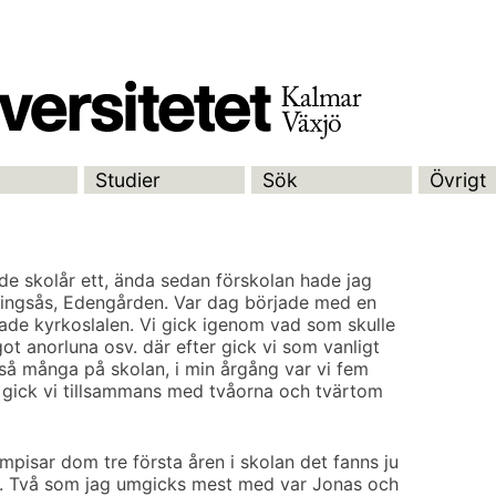
Studier
Sök
Övrigt
ade skolår ett, ända sedan förskolan hade jag
 alingsås, Edengården. Var dag började med en
de kyrkoslalen. Vi gick igenom vad som skulle
t anorluna osv. där efter gick vi som vanligt
te så många på skolan, i min årgång var vi fem
an gick vi tillsammans med tvåorna och tvärtom
pisar dom tre första åren i skolan det fanns ju
g. Två som jag umgicks mest med var Jonas och