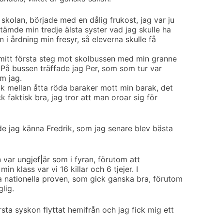
skolan, började med en dålig frukost, jag var ju
tämde min tredje älsta syster vad jag skulle ha
 i årdning min fresyr, så eleverna skulle få
 mitt första steg mot skolbussen med min granne
 På bussen träffade jag Per, som som tur var
m jag.
ck mellan åtta röda baraker mott min barak, det
k faktisk bra, jag tror att man oroar sig för
rde jag känna Fredrik, som jag senare blev bästa
var ungjef|är som i fyran, förutom att
min klass var vi 16 killar och 6 tjejer. I
 nationella proven, som gick ganska bra, förutom
lig.
sta syskon flyttat hemifrån och jag fick mig ett