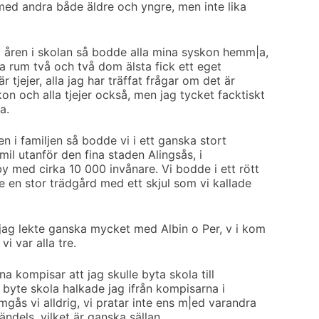
med andra både äldre och yngre, men inte lika
a åren i skolan så bodde alla mina syskon hemm|a,
dela rum två och två dom älsta fick ett eget
r tjejer, alla jag har träffat frågar om det är
n och alla tjejer också, men jag tycket facktiskt
a.
en i familjen så bodde vi i ett ganska stort
mil utanför den fina staden Alingsås, i
y med cirka 10 000 invånare. Vi bodde i ett rött
e en stor trädgård med ett skjul som vi kallade
jag lekte ganska mycket med Albin o Per, v i kom
vi var alla tre.
na kompisar att jag skulle byta skola till
byte skola halkade jag ifrån kompisarna i
ås vi alldrig, vi pratar inte ens m|ed varandra
ändels, vilket är ganska sällan.