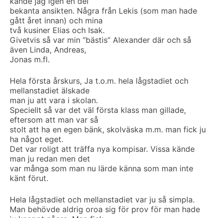
kände jag igen en del
bekanta ansikten. Några från Lekis (som man hade
gått året innan) och mina
två kusiner Elias och Isak.
Givetvis så var min ”bästis” Alexander där och så
även Linda, Andreas,
Jonas m.fl.
Hela första årskurs, Ja t.o.m. hela lågstadiet och
mellanstadiet älskade
man ju att vara i skolan.
Speciellt så var det väl första klass man gillade,
eftersom att man var så
stolt att ha en egen bänk, skolväska m.m. man fick ju
ha något eget.
Det var roligt att träffa nya kompisar. Vissa kände
man ju redan men det
var många som man nu lärde känna som man inte
känt förut.
Hela lågstadiet och mellanstadiet var ju så simpla.
Man behövde aldrig oroa sig för prov för man hade