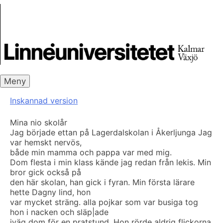
Skip
Skrivbanken
to
content
Meny
Inskannad version
Mina nio skolår
Jag började ettan på Lagerdalskolan i Åkerljunga Jag
var hemskt nervös,
både min mamma och pappa var med mig.
Dom flesta i min klass kände jag redan från lekis. Min
bror gick också på
den här skolan, han gick i fyran. Min första lärare
hette Dagny lind, hon
var mycket sträng. alla pojkar som var busiga tog
hon i nacken och släp|ade
iväg dom för en pratstund. Hon rörde aldrig flickorna.