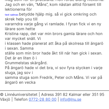
Jag och en vän, ”Måns”, kom nästan alltid försent till
lektionerna för
betydde hjälp mig. så vi gick omkring och
text saknas
skrek help you till
vararndra varje gång vi ramlade. I fyran fick vi en ny
lärare som hette
Kristina rapp, det var min brors gamla lärare och hon
var mycket snäll. Vi
i klassen hade planerat att åka på skolresa till ängarö
i sexan. Samma
ställe som min bror hade åkt till när han gick i sexan.
Det är en liten ö i
Grummelstas skärgård.
På ängarö hade vi det bra, vi sov fyra stycken i varje
stuga, jag sov i
samma stuga som Fredrik, Peter och Måns. Vi var på
ängarö en vecka
© Linnéuniversitetet
|
Adress 391 82 Kalmar eller 351 95
Växjö
|
Telefon
0772-28 80 00
|
info@lnu.se