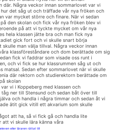
xan där. Några veckor innan sommarlovet var vi
 hur det såg ut och träffade vår nya fröken och
an var mycket större och finare. När vi sedan
på den skolan och fick vår nya fröken blev vi
eroende på att vi tyckte mycket om vår nya
es hela klassen jätte bra och man fick nya
adiet gick fort och vi skulle snart börja
t skulle man välja tillval. Några veckor innan
 våra klassföreståndare och dom berättade om sig
Sedan fick vi faddrar som visade oss runt i
n, och vi fick se hur klassrummen såg ut och
s matsal. Sedan efter sommarlovet när vi skulle
Genia där rektorn och studierektorn berättade om
på skolan
n var vi i Koppeberg med klassen och
 tåg ner till Stensund och sedan båt över till
själva och handla i några timmar och sedan åt vi
ade ätit gick vitill ett akvarium som skulle
ågot att ha, så vi fick gå och handla lite
r att vi skulle lära känna våra
leven eller läraren rättat till