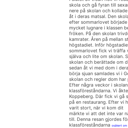
skola och gå fyran till se
nere på skolan och kollade
åt i deras matsal. Den skol
efter sommarlovet började 
mycket lugnare i klassen b
fröken. På den skolan trivd
kamrater. Åren på mellan st
högstadiet. Inför högstadie
sommarlovet fick vi träffa
själva och lite om skolan. 
skolan och berättade om de
sedan åt vi med dom i dera
börja sjuan samlades vi i 
skolan och regler dom har 
Efter några veckor i skola
klassföreståndarna. Vi åkte
Koppeberg. Där fick vi gå 
på en restaurang. Efter vi h
varit stort, när vi kom dit
märkte vi att det inte var n
till. Denna resan gjordes fö
klassföreståndarna
osäkert om e