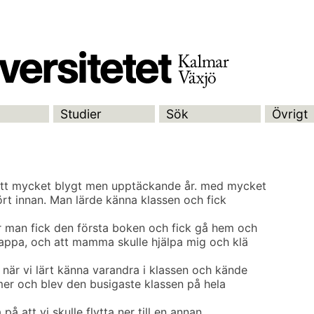
Studier
Sök
Övrigt
r ett mycket blygt men upptäckande år. med mycket
hört innan. Man lärde känna klassen och fick
r man fick den första boken och fick gå hem och
ppa, och att mamma skulle hjälpa mig och klä
 när vi lärt känna varandra i klassen och kände
 mer och blev den busigaste klassen på hela
 på att vi skulle flytta ner till en annan