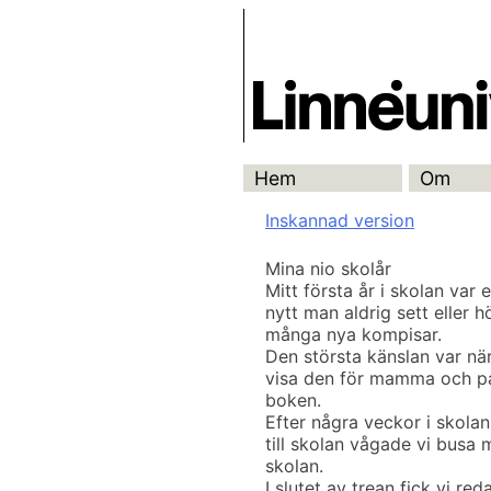
Skip
Skrivbanken
to
content
Hem
Om
Inskannad version
Mina nio skolår
Mitt första år i skolan va
nytt man aldrig sett eller 
många nya kompisar.
Den största känslan var nä
visa den för mamma och pa
boken.
Efter några veckor i skolan
till skolan vågade vi busa
skolan.
I slutet av trean fick vi reda