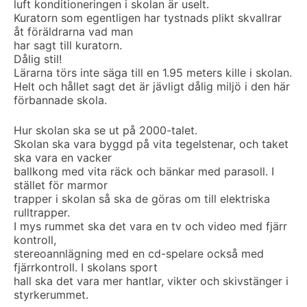
luft konditioneringen i skolan är uselt.
Kuratorn som egentligen har tystnads plikt skvallrar
åt föräldrarna vad man
har sagt till kuratorn.
Dålig stil!
Lärarna törs inte säga till en 1.95 meters kille i skolan.
Helt och hållet sagt det är jävligt dålig miljö i den här
förbannade skola.
Hur skolan ska se ut på 2000-talet.
Skolan ska vara byggd på vita tegelstenar, och taket
ska vara en vacker
ballkong med vita räck och bänkar med parasoll. I
stället för marmor
trapper i skolan så ska de göras om till elektriska
rulltrapper.
I mys rummet ska det vara en tv och video med fjärr
kontroll,
stereoannlägning med en cd-spelare också med
fjärrkontroll. I skolans sport
hall ska det vara mer hantlar, vikter och skivstänger i
styrkerummet.