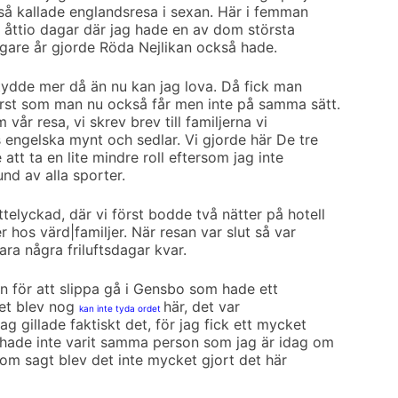
r så kallade englandsresa i sexan. Här i femman
å åttio dagar där jag hade en av dom största
digare år gjorde Röda Nejlikan också hade.
tydde mer då än nu kan jag lova. Då fick man
örst som man nu också får men inte på samma sätt.
år resa, vi skrev brev till familjerna vi
 engelska mynt och sedlar. Vi gjorde här De tre
att ta en lite mindre roll eftersom jag inte
nd av alla sporter.
elyckad, där vi först bodde två nätter på hotell
 hos värd|familjer. När resan var slut så var
ara några friluftsdagar kvar.
uan för att slippa gå i Gensbo som hade ett
det blev nog
här, det var
kan inte tyda ordet
g gillade faktiskt det, för jag fick ett mycket
 hade inte varit samma person som jag är idag om
Som sagt blev det inte mycket gjort det här