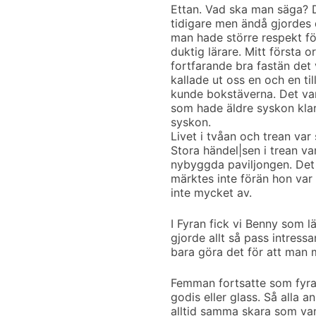
Ettan. Vad ska man säga? De
tidigare men ändå gjordes 
man hade större respekt för
duktig lärare. Mitt första o
fortfarande bra fastän det 
kallade ut oss en och en till
kunde bokstäverna. Det var
som hade äldre syskon klar
syskon.
Livet i tvåan och trean var
Stora händel|sen i trean var
nybyggda paviljongen. Det 
märktes inte förän hon var
inte mycket av.
I Fyran fick vi Benny som l
gjorde allt så pass intressa
bara göra det för att man 
Femman fortsatte som fyran
godis eller glass. Så alla 
alltid samma skara som va