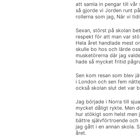
att samla in pengar till vå
så gjorde vi Jorden runt p
rollerna som jag, När vi ti
Sexan, störst på skolan be
respekt för att man var st
Hela året handlade mest om v
skulle bo hos och lärde oss
musketörerna där jag valde 
hade så mycket fritid pågru
Sen kom resan som blev jätt
i London och sen fem nätter
också skolan slut det var b
Jag började i Norra till sj
mycket dåligt rykte. Men 
hur stökigt som helst men ja
bättre självförtroende och
jag gått i en annan skola. 
året.