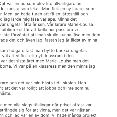
t var en tid som blev lite allvarligare än
det mesta som lekar. Man fick en ny lärare, som
. Men jag hade turen att få en jättesnäll och
rd jag lärde mig läsa var apa. Minns det
var ungefär åtta år sen. Vår lärare Marie-Louise
 biblioteket för att kolla hur pass bra vi
 inte förväntat att man skulle kunna läsa men dom
ade det och även jag, fastän jag är äldst av mina
 som tidigare fast man bytte böcker ungefär.
 väl att vi fick ett nytt klassrum i den
var det sista året med Marie-Louise men det
 borta. Vi var på en klassresa men den minns jag
ärare och det var min bästa tid i skolan. Han
nt att det var roligt att jobba och inte som nu
måste.
 med alla slags tävlingar där priset oftast var
ansträngde sig för att vinna, men det var nästan
nn och jag var en av dom. Vi hade många projekt