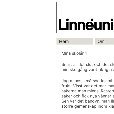
Skip
Skrivbanken
to
content
Hem
Om
Mina skolår 1.
Snart är det slut och det s
min skolgång varit riktigt ro
Jag minns sexårsverksamhe
frukt. Visst var det mer m
sakerna man minns. Rastern
saker och fick nya vänner
Sen var det bandyn, man li
större gemenskap inom kla