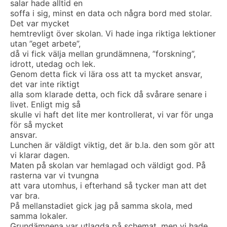
salar hade alltid en
soffa i sig, minst en data och några bord med stolar.
Det var mycket
hemtrevligt över skolan. Vi hade inga riktiga lektioner
utan ”eget arbete”,
då vi fick välja mellan grundämnena, ”forskning”,
idrott, utedag och lek.
Genom detta fick vi lära oss att ta mycket ansvar,
det var inte riktigt
alla som klarade detta, och fick då svårare senare i
livet. Enligt mig så
skulle vi haft det lite mer kontrollerat, vi var för unga
för så mycket
ansvar.
Lunchen är väldigt viktig, det är b.la. den som gör att
vi klarar dagen.
Maten på skolan var hemlagad och väldigt god. På
rasterna var vi tvungna
att vara utomhus, i efterhand så tycker man att det
var bra.
På mellanstadiet gick jag på samma skola, med
samma lokaler.
Grundämnena var utlagda på schemat, men vi hade