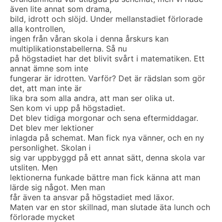
även lite annat som drama,
bild, idrott och slöjd. Under mellanstadiet förlorade
alla kontrollen,
ingen från våran skola i denna årskurs kan
multiplikationstabellerna. Så nu
på högstadiet har det blivit svårt i matematiken. Ett
annat ämne som inte
fungerar är idrotten. Varför? Det är rädslan som gör
det, att man inte är
lika bra som alla andra, att man ser olika ut.
Sen kom vi upp på högstadiet.
Det blev tidiga morgonar och sena eftermiddagar.
Det blev mer lektioner
inlagda på schemat. Man fick nya vänner, och en ny
personlighet. Skolan i
sig var uppbyggd på ett annat sätt, denna skola var
utsliten. Men
lektionerna funkade bättre man fick känna att man
lärde sig något. Men man
får även ta ansvar på högstadiet med läxor.
Maten var en stor skillnad, man slutade äta lunch och
förlorade mycket