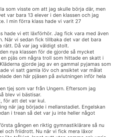
la som visste om att jag skulle börja där, men
. Det var bara 13 elever i den klassen och jag
te. I min förra klass hade vi varit 27
s hade vi ett läxförhör. Jag fick vara med även
n. När vi sedan fick tillbaka det var det bara
 rätt. Då var jag väldigt stolt.
i den nya klassen för de gjorde så mycket
 en pjäs om några troll som hittade en skatt i
ll. Kläderna gjorde jag av en gammal pyjamas som
 hade vi satt gamla löv och ansiktet var målat
elade den här pjäsen på avlutningen inför hela
t en tjej som var från Ungern. Eftersom jag
 blev vi bästisar.
 för att det var kul.
ing när jag började i mellanstadiet. Engelskan
edan i trean så det var ju inte heller något
första gången en riktig gymnastiklärare så nu
l och friidrott. Nu när vi fick mera läxor