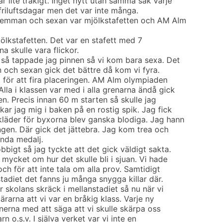
ar lite tråkigt. Inget nytt utan samma sak varje
 friluftsdagar men det var inte många.
n femman och sexan var mjölkstafetten och AM Alm
jölkstafetten. Det var en stafett med 7
na skulle vara flickor.
så tappade jag pinnen så vi kom bara sexa. Det
an och sexan gick det bättre då kom vi fyra.
t för att fira placeringen. AM Alm olympiaden
Alla i klassen var med i alla grenarna ändå gick
en. Precis innan 60 m starten så skulle jag
kar jag mig i baken på en rostig spik. Jag fick
läder för byxorna blev ganska blodiga. Jag hann
ningen. Där gick det jättebra. Jag kom trea och
enda medalj.
bbigt så jag tyckte att det gick väldigt sakta.
 mycket om hur det skulle bli i sjuan. Vi hade
ch för att inte tala om alla prov. Samtidigt
stadiet det fanns ju många snygga killar där.
r skolans skräck i mellanstadiet så nu när vi
ärarna att vi var en bråkig klass. Varje ny
ionerna med att säga att vi skulle skärpa oss
rn o.s.v. I själva verket var vi inte en