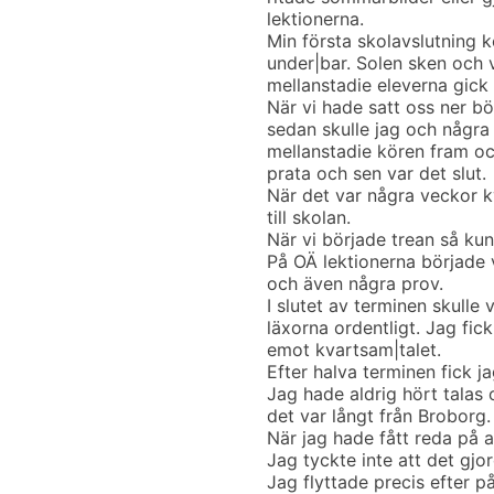
lektionerna.
Min första skolavslutning 
under|bar. Solen sken och v
mellanstadie eleverna gick i
När vi hade satt oss ner bö
sedan skulle jag och några
mellanstadie kören fram oc
prata och sen var det slut.
När det var några veckor k
till skolan.
När vi började trean så kun
På OÄ lektionerna började v
och även några prov.
I slutet av terminen skulle
läxorna ordentligt. Jag fick
emot kvartsam|talet.
Efter halva terminen fick jag
Jag hade aldrig hört talas 
det var långt från Broborg.
När jag hade fått reda på at
Jag tyckte inte att det gjo
Jag flyttade precis efter p