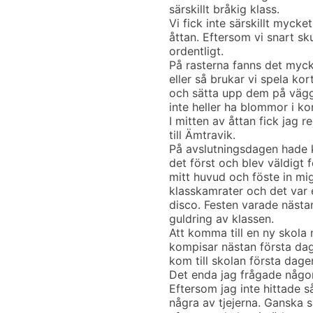
särskillt bråkig klass.
Vi fick inte särskillt mycke
åttan. Eftersom vi snart sk
ordentligt.
På rasterna fanns det myck
eller så brukar vi spela kor
och sätta upp dem på vägg
inte heller ha blommor i ko
I mitten av åttan fick jag r
till Ämtravik.
På avslutningsdagen hade k
det först och blev väldigt
mitt huvud och föste in mig 
klasskamrater och det var e
disco. Festen varade nästan 
guldring av klassen.
Att komma till en ny skola 
kompisar nästan första dage
kom till skolan första dage
Det enda jag frågade någo
Eftersom jag inte hittade s
några av tjejerna. Ganska sn