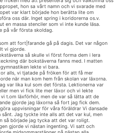
de fröken med att presentera sig och välkomna oss
 uppropet, hon sa vårt namn och vi svarade med
propet var klart började hon berätta lite om
föra oss där. Inget spring i koridorerna os.v.
ut en massa stenciler som vi inte kunde läsa.
e på vår första skoldag.
 som att fort|farande gå på dagis. Det var någon
t vi gjorde.
okstäverna så skulle vi först forma dem i lera
n teckning där bokstäverna fanns med. I matten
 gymnastiken lekte vi bara.
xor alls, vi tjatade på fröken för att få mer
jorde när man kom hem från skolan var läxorna.
jag var lika kul som det första. Lektionerna var
heller men vi fick lite mer läxor och vi lekte
 vi t.om läxförhör, men de var så lätta att de
rande gjorde jag läxorna så fort jag fick dem.
göra uppvisningar för våra föräldrar Vi dansade
sånt. Jag tyckte inte alls att det var kul, men
n så började jag tycka att det var roligt.
en gjorde vi nästan ingenting. Vi satt och
gjorde midsommarstänger på nästan alla