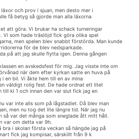
t läxor och prov i sjuan, men desto mer i
ulle få betyg så gjorde man alla läxorna
et att göra. Vi brukar ha schack turneringar
t. Vi som hade träslöjd fick göra olika spel
arna, men spelen blev snabbt förstörda. Man kunde
rridorerna för de blev nedsparkade.
eda på att jag skulle flytta igen. Denna gången
lassen en avskedsfest för mig. Jag visste inte om
 förvånad när dem efter kyrkan satte en huva på
i en bil. Vi åkte hem till en av mina
n väldigt rolig fest. De hade ordnat ett litet
till kl 1 och innan den var slut fick jag en
nu var inte alls som på lågstadiet. Då blev man
n, men nu tog det lite längre tid. När jag nu
n så var det många som sneglade ått mitt håll.
n var om detta var 9h.
å bra i skolan första veckan så hängde jag på
art fick jag kompisar, särskillt från 9 k