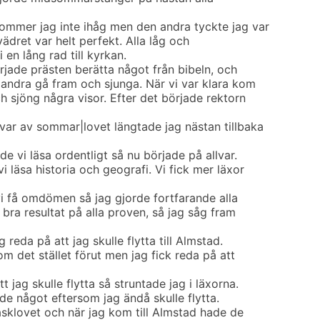
kommer jag inte ihåg men den andra tyckte jag var
ädret var helt perfekt. Alla låg och
 en lång rad till kyrkan.
rjade prästen berätta något från bibeln, och
 andra gå fram och sjunga. När vi var klara kom
h sjöng några visor. Efter det började rektorn
var av sommar|lovet längtade jag nästan tillbaka
de vi läsa ordentligt så nu började på allvar.
i läsa historia och geografi. Vi fick mer läxor
 vi få omdömen så jag gjorde fortfarande alla
 bra resultat på alla proven, så jag såg fram
 reda på att jag skulle flytta till Almstad.
om det stället förut men jag fick reda på att
t jag skulle flytta så struntade jag i läxorna.
rde något eftersom jag ändå skulle flytta.
åsklovet och när jag kom till Almstad hade de