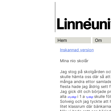
Skip
Skrivbanken
to
content
Hem
Om
Inskannad version
Mina nio skolår
Jag stog på skolgården och
skulle hämta oss där så att 
många andra ettor samlade
flesta hade jag åldrig sett f
Jag gick dit och började p
alla
i 1 a
skulle fö
otydligt
tydligt
Solveig och jag tyckte att h
litet klassrum där bänkarna