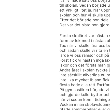
När vi hade satt oss börja
till skolan. Sedan började
ett ynkligt litet ja. När up
skolan och hur vi skulle upp
Efter det började hon dela 
Det var det sista hon gjord
Första skolåret var nästan
form av lek med i nästan all
Tex när vi skulle lära oss b
och sedan skulle vi rita e
lärde vi oss ramsor och på
Först fick vi nästan inga lä
läxor och det första man g
Andra året i skolan tyckte 
inte särskillt allvarliga nu 
inte lika mycket Ibland fick
flesta hade alla rätt Fortfa
På gymnastiken började vi 
och gjorde kullerbyttor och 
när vi sedan kom i tidninge
Veckan innan skolavslutning
ritade sommarbilder eller 