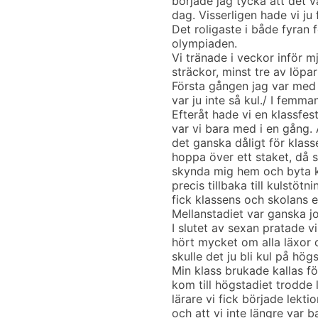
började jag tycka att det v
dag. Visserligen hade vi ju
Det roligaste i både fyra
olympiaden.
Vi tränade i veckor inför m
sträckor, minst tre av löpar
Första gången jag var med 
var ju inte så kul./ I femm
Efteråt hade vi en klassfes
var vi bara med i en gång. 
det ganska dåligt för klass
hoppa över ett staket, då s
skynda mig hem och byta k
precis tillbaka till kulstöt
fick klassens och skolans 
Mellanstadiet var ganska jo
I slutet av sexan pratade vi
hört mycket om alla läxor o
skulle det ju bli kul på hög
Min klass brukade kallas fö
kom till högstadiet trodde l
lärare vi fick började lekt
och att vi inte längre var ba