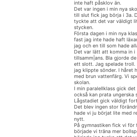
inte haft påsklov än.
Det var ingen i min nya sko
till slut fick jag börja i 3a
tyckte att det var väldigt li
stycken.
Första dagen i min nya klas
fast jag inte hade haft läxa
jag och en till som hade alla
Det var lätt att komma in 
tillsamm|ans. Bla gjorde de
ett slott. Jag spelade tro
jag klippte sönder. I håret
med brun vattenfärg. Vi sp
skolan.
I min paralellklass gick de
också kan prata ungerska så
Lågstadiet gick väldigt fort,
Det blev ingen stor förändr
hade vi ju börjat lite med r
nytt.
På gymnastiken fick vi för 
började vi träna mer bollspe