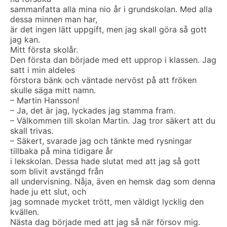
sammanfatta alla mina nio år i grundskolan. Med alla
dessa minnen man har,
är det ingen lätt uppgift, men jag skall göra så gott
jag kan.
Mitt första skolår.
Den första dan började med ett upprop i klassen. Jag
satt i min aldeles
förstora bänk och väntade nervöst på att fröken
skulle säga mitt namn.
– Martin Hansson!
– Ja, det är jag, lyckades jag stamma fram.
– Välkommen till skolan Martin. Jag tror säkert att du
skall trivas.
– Säkert, svarade jag och tänkte med rysningar
tillbaka på mina tidigare år
i lekskolan. Dessa hade slutat med att jag så gott
som blivit avstängd från
all undervisning. Nåja, även en hemsk dag som denna
hade ju ett slut, och
jag somnade mycket trött, men väldigt lycklig den
kvällen.
Nästa dag började med att jag så när försov mig.