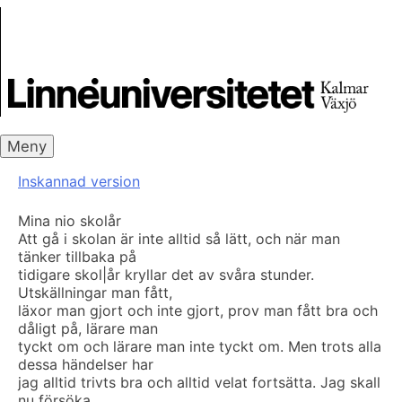
Skip
Skrivbanken
to
content
Meny
Inskannad version
Mina nio skolår
Att gå i skolan är inte alltid så lätt, och när man
tänker tillbaka på
tidigare skol|år kryllar det av svåra stunder.
Utskällningar man fått,
läxor man gjort och inte gjort, prov man fått bra och
dåligt på, lärare man
tyckt om och lärare man inte tyckt om. Men trots alla
dessa händelser har
jag alltid trivts bra och alltid velat fortsätta. Jag skall
nu försöka