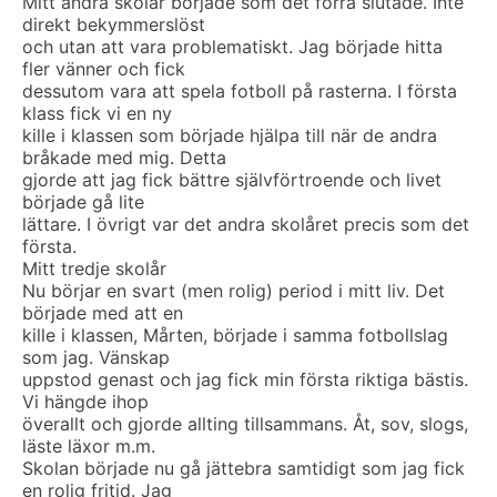
Mitt andra skolår började som det förra slutade. Inte
direkt bekymmerslöst
och utan att vara problematiskt. Jag började hitta
fler vänner och fick
dessutom vara att spela fotboll på rasterna. I första
klass fick vi en ny
kille i klassen som började hjälpa till när de andra
bråkade med mig. Detta
gjorde att jag fick bättre självförtroende och livet
började gå lite
lättare. I övrigt var det andra skolåret precis som det
första.
Mitt tredje skolår
Nu börjar en svart (men rolig) period i mitt liv. Det
började med att en
kille i klassen, Mårten, började i samma fotbollslag
som jag. Vänskap
uppstod genast och jag fick min första riktiga bästis.
Vi hängde ihop
överallt och gjorde allting tillsammans. Åt, sov, slogs,
läste läxor m.m.
Skolan började nu gå jättebra samtidigt som jag fick
en rolig fritid. Jag