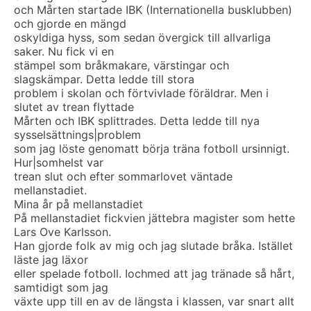
och Mårten startade IBK (Internationella busklubben)
och gjorde en mängd
oskyldiga hyss, som sedan övergick till allvarliga
saker. Nu fick vi en
stämpel som bråkmakare, värstingar och
slagskämpar. Detta ledde till stora
problem i skolan och förtvivlade föräldrar. Men i
slutet av trean flyttade
Mårten och IBK splittrades. Detta ledde till nya
sysselsättnings|problem
som jag löste genomatt börja träna fotboll ursinnigt.
Hur|somhelst var
trean slut och efter sommarlovet väntade
mellanstadiet.
Mina år på mellanstadiet
På mellanstadiet fickvien jättebra magister som hette
Lars Ove Karlsson.
Han gjorde folk av mig och jag slutade bråka. Istället
läste jag läxor
eller spelade fotboll. Iochmed att jag tränade så hårt,
samtidigt som jag
växte upp till en av de längsta i klassen, var snart allt