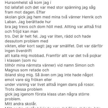
Hursomhelst så kom jag i
tid iallafall och det var med stor spänning jag såg
fram mot dagen. Efter
skolan gick jag hem med mina två vänner Henrik och
Laban. Jag berättade hur
bra jag trevs och dom höll med. Allting var alltså frid
och fröjd kan man
tro. Det är helt fel. Jag var liten, rädd och hade
dessutom problem med
vikten, eller kort sagt: jag var smällfet. Det var därför
ingen överdrift
att kalla mig mobbad. Framför allt var det två pojkar
i klassen (som nu
tillhör mina närmsta vänner) vid namn Simon och
Magnus som retade och
ibland slog mig. Så även om jag inte hade något
emot vare sig fröken eller
under visning var livet alltså ingen dans på rosor.
Trots dessa problem
gick jag igenom första klass utan några större
problem.
Mitt andra skolår.