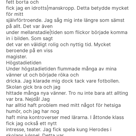
fett borta och
fick jag en idrotts|manskropp. Detta betydde mycket
för mitt
självförtroende. Jag såg mig inte längre som sämst
på allt. Det var även
under mellanstadie|tiden som flickor började komma
in i bilden. Som sagt
det var en väldigt rolig och nyttig tid. Mycket
beroende på en viss
magister.
Högstadietiden
Under högstadietiden flummade många av mina
vänner ut och började röka och
dricka. Jag klarade mig dock tack vare fotbollen.
Skolan gick bra och jag
hittade många nya vänner. Tro nu inte bara att allting
var bra. Nejdå! Jag
har alltid haft problem med mitt något för hetsiga
humör, och jag har nog
haft mina kontroverser med lärarna. I åttonde klass
fick jag också ett nytt
intresse, teater. Jag fick spela kung Herodes i
skolans julspel. Detta var