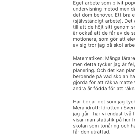
Eget arbete som blivit popu
undervisning metod men då 
det dom behöver. Ett bra e
(självständigt arbete). Det
till att de höjt sitt genom 
är också att de får av de s
motionera, som gör att elev
av sig tror jag på skol arbe
Matematiken: Många lärare a
men detta tycker jag är fel
planering. Och det kan plan
beroende på vad skolan har 
gjorda för att räkna matte
andra är födda för att räkn
Här börjar det som jag tyc
Mera idrott: Idrotten i Sver
jag går i har vi endast två
visar man statistik på hur
skolan som tonåring och ha
får den uträttad.