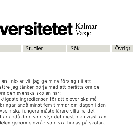
Studier
Sök
Övrigt
an i nio år vill jag ge mina förslag till att
ttre jag tänker börja med att berätta om de
om den svenska skolan har:
viktigaste ingrediensen för att elever ska må
illbringar ändå minst fem timmar om dagen i den
ivseln ska fungera måste lärare vilja ha det
det är ändå dom som styr det mest men visst kan
delen genom elevråd som ska finnas på skolan.