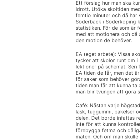
Ett förslag hur man ska kunn
idrott. Utöka skoltiden me
femtio minuter och då har vi
Söderbäck i Söderköping k
statistiken. För de som är f
med att motionera och då är
den motion de behöver.
EA (eget arbete): Vissa sk
tycker att skolor runt om 
lektioner på schemat. Sen f
EA tiden de får, men det är 
för saker som behöver göra
tiden man får att kunna ta 
man blir tvungen att göra s
Café: Nästan varje högstadi
läsk, tuggummi, bakelser o
delen. Det borde infattas r
inte för att kunna kontroll
förebygga fetma och dåli
maten. Och om man skulle 