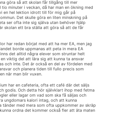
a göra så att skolan får tillgång till mer
d tio minuter i veckan, då har man en ökning med
 en hel lektion idrott till för mig går på
ommun. Det skulle göra en liten minskning på
eta ser ofta inte sig själva utan behöver hjälp
 skolan ett bra ställa att göra så att de får
olor har redan börjat med att ha mer EA, men jag
i landet borde uppmanas att peta in mera EA
inns det alltid några elever som struntar helt
en viktig del att lära sig att kunna ta ansvar
s och inte. Det är också en del av fördelen med
ansvar och planera tiden till fullo precis som
en när man blir vuxen.
um har en cafeteria, ofta ett café där det säljs
ch godis. Och detta hör självklart ihop med fetma
egler eller lagar om vad som ska få säljas och
era ungdomars kalori intag, och att kunna
ga tänder med mera som ofta uppkommer av skräp
kunna ordna det kommer också fler att äta maten