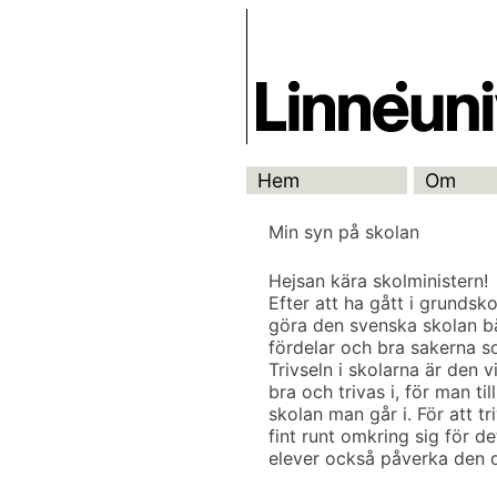
Skip
Skrivbanken
to
content
Hem
Om
Min syn på skolan
Hejsan kära skolministern!
Efter att ha gått i grundskol
göra den svenska skolan bä
fördelar och bra sakerna s
Trivseln i skolarna är den 
bra och trivas i, för man t
skolan man går i. För att tr
fint runt omkring sig för 
elever också påverka den 