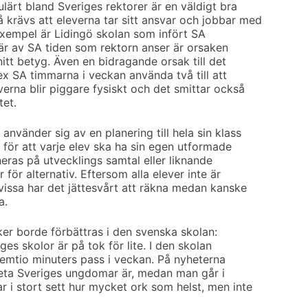
lärt bland Sveriges rektorer är en väldigt bra
krävs att eleverna tar sitt ansvar och jobbar med
xempel är Lidingö skolan som infört SA
 är av SA tiden som rektorn anser är orsaken
snitt betyg. Även en bidragande orsak till det
ex SA timmarna i veckan använda två till att
erna blir piggare fysiskt och det smittar också
tet.
nvänder sig av en planering till hela sin klass
, för att varje elev ska ha sin egen utformade
eras på utvecklings samtal eller liknande
för alternativ. Eftersom alla elever inte är
 vissa har det jättesvårt att räkna medan kanske
a.
ker borde förbättras i den svenska skolan:
iges skolor är på tok för lite. I den skolan
 femtio minuters pass i veckan. På nyheterna
 feta Sveriges ungdomar är, medan man går i
r i stort sett hur mycket ork som helst, men inte