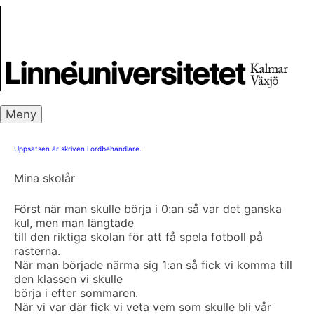
Skip
Skrivbanken
to
content
Meny
Uppsatsen är skriven i ordbehandlare.
Mina skolår
Först när man skulle börja i 0:an så var det ganska
kul, men man längtade
till den riktiga skolan för att få spela fotboll på
rasterna.
När man började närma sig 1:an så fick vi komma till
den klassen vi skulle
börja i efter sommaren.
När vi var där fick vi veta vem som skulle bli vår