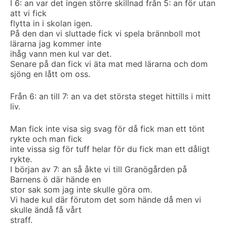
I 6: an var det ingen större skillnad från 5: an för utan
att vi fick
flytta in i skolan igen.
På den dan vi sluttade fick vi spela brännboll mot
lärarna jag kommer inte
ihåg vann men kul var det.
Senare på dan fick vi äta mat med lärarna och dom
sjöng en lått om oss.
Från 6: an till 7: an va det största steget hittills i mitt
liv.
Man fick inte visa sig svag för då fick man ett tönt
rykte och man fick
inte vissa sig för tuff helar för du fick man ett dåligt
rykte.
I början av 7: an så åkte vi till Granögården på
Barnens ö där hände en
stor sak som jag inte skulle göra om.
Vi hade kul där förutom det som hände då men vi
skulle ändå få vårt
straff.