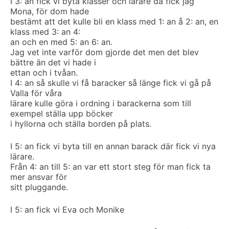
I 3: an fick vi byta klasser och lärare då fick jag
Mona, för dom hade
bestämt att det kulle bli en klass med 1: an å 2: an, en
klass med 3: an 4:
an och en med 5: an 6: an.
Jag vet inte varför dom gjorde det men det blev
bättre än det vi hade i
ettan och i tvåan.
I 4: an så skulle vi få baracker så länge fick vi gå på
Valla för våra
lärare kulle göra i ordning i barackerna som till
exempel ställa upp böcker
i hyllorna och ställa borden på plats.
I 5: an fick vi byta till en annan barack där fick vi nya
lärare.
Från 4: an till 5: an var ett stort steg för man fick ta
mer ansvar för
sitt pluggande.
I 5: an fick vi Eva och Monike