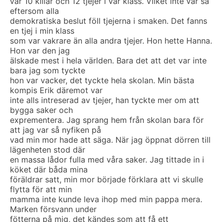
var 10 killar och 12 tjejer i vår klass. Vilket inte var så
eftersom alla
demokratiska beslut föll tjejerna i smaken. Det fanns
en tjej i min klass
som var vakrare än alla andra tjejer. Hon hette Hanna.
Hon var den jag
älskade mest i hela världen. Bara det att det var inte
bara jag som tyckte
hon var vacker, det tyckte hela skolan. Min bästa
kompis Erik däremot var
inte alls intreserad av tjejer, han tyckte mer om att
bygga saker och
exprementera. Jag sprang hem från skolan bara för
att jag var så nyfiken på
vad min mor hade att säga. När jag öppnat dörren till
lägenheten stod där
en massa lådor fulla med våra saker. Jag tittade in i
köket där båda mina
föräldrar satt, min mor började förklara att vi skulle
flytta för att min
mamma inte kunde leva ihop med min pappa mera.
Marken försvann under
fötterna på mig, det kändes som att få ett