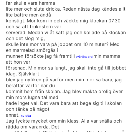
far skulle vara hemma
lite mer och sluta dricka. Redan nästa dag kändes allt
lite bättre men ändå
konstigt. Mor kom in och väckte mig klockan 07.30
och sa att frukostern var
serverad. Medan vi åt satt jag och kollade på klockan
och det slog mig,
skulle inte mor vara på jobbet om 10 minuter? Med
en marmelad smörgås i
munnen försökte jag få framtill
min mamma
svårläst ord
att hon var
försenad. Min mor sa lungt, jag skall inte gå till jobbet
idag. Självklart
blev jag nyfiken på varför men min mor sa bara, jag
berättar varför när du
kommit hem från skolan. Jag blev mäkta orolig över
min mors lugna tal med
hade inget val. Det vara bara att bege sig till skolan
och tänka på något
annat.
ny sida
Jag tyckte mycket om min klass. Alla var snälla och
rädda om varanrda. Det