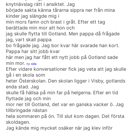
knytnävslag rätt i ansiktet. Jag
började sakta känna tårarna sippra ner från mina
kinder jag slängde mig i
min mors famn och brast i gråt. Efter ett tag
berättade min mor att hon och
jag skulle flytta till Gotland. Men pappa då frågade
jag, vart skall pappa
bo frågade jag. Jag bor kvar här svarade han kort.
Pappa har sitt jobb kvar
här men jag har fått ett nytt jobb på Gotland sade
min mor.
ny sida
Efter vidare konversationer fick jag veta att jag skulle
gå i en skola som
heter Österskolan. Den skolan ligger i Visby, gotlands
enda stad. Jag
skulle få hällsa på min far på helgerna. Efter en tid
flyttade jag och min
mor ner till Gotland, det var en ganska vacker ö. Jag
tillbringade nästan
hela sommaren på ön. Till slut kom dagen. Det första
skoldagen.
Jag kände mig mycket osäker när jag klev inför