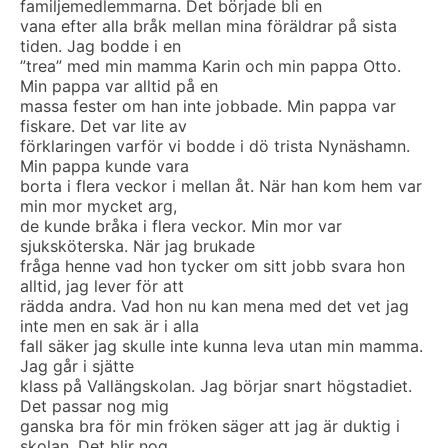
familjemedlemmarna. Det började bli en
vana efter alla bråk mellan mina föräldrar på sista
tiden. Jag bodde i en
”trea” med min mamma Karin och min pappa Otto.
Min pappa var alltid på en
massa fester om han inte jobbade. Min pappa var
fiskare. Det var lite av
förklaringen varför vi bodde i dö trista Nynäshamn.
Min pappa kunde vara
borta i flera veckor i mellan åt. När han kom hem var
min mor mycket arg,
de kunde bråka i flera veckor. Min mor var
sjuksköterska. När jag brukade
fråga henne vad hon tycker om sitt jobb svara hon
alltid, jag lever för att
rädda andra. Vad hon nu kan mena med det vet jag
inte men en sak är i alla
fall säker jag skulle inte kunna leva utan min mamma.
Jag går i sjätte
klass på Vallängskolan. Jag börjar snart högstadiet.
Det passar nog mig
ganska bra för min fröken säger att jag är duktig i
skolan. Det blir nog