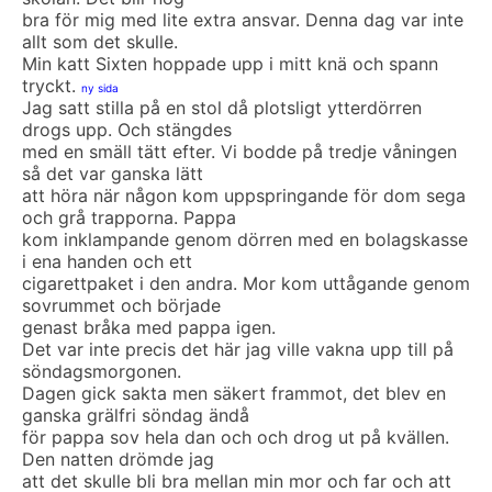
bra för mig med lite extra ansvar. Denna dag var inte
allt som det skulle.
Min katt Sixten hoppade upp i mitt knä och spann
tryckt.
ny sida
Jag satt stilla på en stol då plotsligt ytterdörren
drogs upp. Och stängdes
med en smäll tätt efter. Vi bodde på tredje våningen
så det var ganska lätt
att höra när någon kom uppspringande för dom sega
och grå trapporna. Pappa
kom inklampande genom dörren med en bolagskasse
i ena handen och ett
cigarettpaket i den andra. Mor kom uttågande genom
sovrummet och började
genast bråka med pappa igen.
Det var inte precis det här jag ville vakna upp till på
söndagsmorgonen.
Dagen gick sakta men säkert frammot, det blev en
ganska grälfri söndag ändå
för pappa sov hela dan och och drog ut på kvällen.
Den natten drömde jag
att det skulle bli bra mellan min mor och far och att