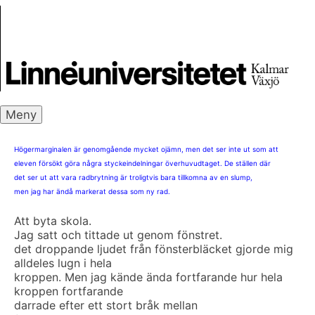
Skip
Skrivbanken
to
content
Meny
Högermarginalen är genomgående mycket ojämn, men det ser inte ut som att
eleven försökt göra några styckeindelningar överhuvudtaget. De ställen där
det ser ut att vara radbrytning är troligtvis bara tillkomna av en slump,
men jag har ändå markerat dessa som ny rad.
Att byta skola.
Jag satt och tittade ut genom fönstret.
det droppande ljudet från fönsterbläcket gjorde mig
alldeles lugn i hela
kroppen. Men jag kände ända fortfarande hur hela
kroppen fortfarande
darrade efter ett stort bråk mellan