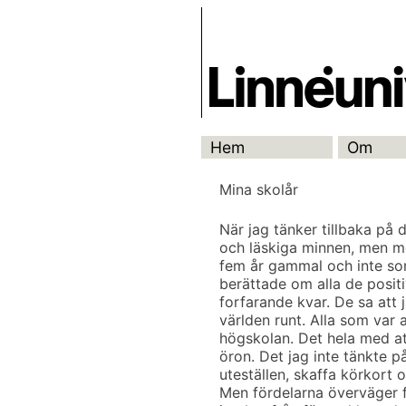
Skip
Skrivbanken
to
content
Hem
Om
Mina skolår
När jag tänker tillbaka på 
och läskiga minnen, men mes
fem år gammal och inte s
berättade om alla de positiv
forfarande kvar. De sa att 
världen runt. Alla som var a
högskolan. Det hela med att 
öron. Det jag inte tänkte p
uteställen, skaffa körkort o
Men fördelarna överväger f