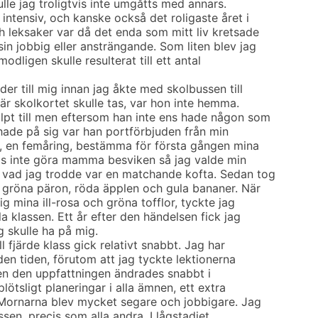
ulle jag troligtvis inte umgåtts med annars.
intensiv, och kanske också det roligaste året i
 leksaker var då det enda som mitt liv kretsade
in jobbig eller ansträngande. Som liten blev jag
modligen skulle resulterat till ett antal
er till mig innan jag åkte med skolbussen till
är skolkortet skulle tas, var hon inte hemma.
lpt till men eftersom han inte ens hade någon som
 hade på sig var han portförbjuden från min
g, en femåring, bestämma för första gången mina
stås inte göra mamma besviken så jag valde min
 vad jag trodde var en matchande kofta. Sedan tog
 gröna päron, röda äpplen och gula bananer. När
g mina ill-rosa och gröna tofflor, tyckte jag
la klassen. Ett år efter den händelsen fick jag
 skulle ha på mig.
l fjärde klass gick relativt snabbt. Jag har
den tiden, förutom att jag tyckte lektionerna
Men den uppfattningen ändrades snabbt i
ötsligt planeringar i alla ämnen, ett extra
. Mornarna blev mycket segare och jobbigare. Jag
ssen, precis som alla andra. I lågstadiet