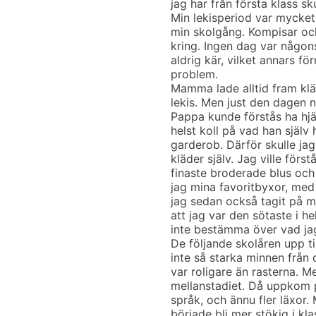
jag har från första klass sk
Min lekisperiod var mycket 
min skolgång. Kompisar och
kring. Ingen dag var någons
aldrig kär, vilket annars för
problem.
Mamma lade alltid fram kläd
lekis. Men just den dagen n
Pappa kunde förstås ha hjä
helst koll på vad han själv
garderob. Därför skulle ja
kläder själv. Jag ville för
finaste broderade blus och
jag mina favoritbyxor, med
jag sedan också tagit på mi
att jag var den sötaste i he
inte bestämma över vad jag
De följande skolåren upp til
inte så starka minnen från 
var roligare än rasterna. 
mellanstadiet. Då uppkom pl
språk, och ännu fler läxor
började bli mer stökig i kla